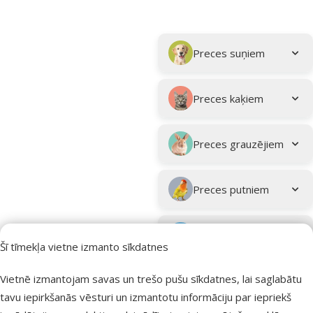
Parametriskais filtrs
Atlasītie filtri
Kampaņa: "Vasara turpinās – atlaides katrai gaumei!"
Apakškategorija
Preces suņiem
Preces kaķiem
Preces grauzējiem
Preces putniem
Preces zivīm
Šī tīmekļa vietne izmanto sīkdatnes
Preces
Vietnē izmantojam savas un trešo pušu sīkdatnes, lai saglabātu
eksotiskajiem
tavu iepirkšanās vēsturi un izmantotu informāciju par iepriekš