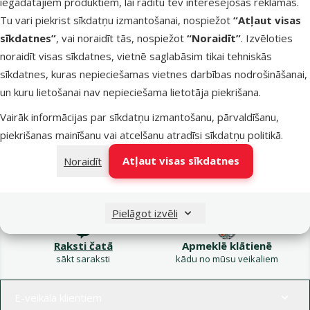
iegādātajiem produktiem, lai rādītu tev interesējošas reklāmas.
Kampaņa: Vasara
Tu vari piekrist sīkdatņu izmantošanai, nospiežot
“Atļaut visas
turpinās – atlaides katrai
Filtrs
sīkdatnes”
, vai noraidīt tās, nospiežot
“Noraidīt”
. Izvēloties
gaumei!
noraidīt visas sīkdatnes, vietnē saglabāsim tikai tehniskās
Produkti nav atrasti
sīkdatnes, kuras nepieciešamas vietnes darbības nodrošināšanai,
Kārtot pēc
un kuru lietošanai nav nepieciešama lietotāja piekrišana.
Vairāk informācijas par sīkdatņu izmantošanu, pārvaldīšanu,
piekrišanas mainīšanu vai atcelšanu atradīsi
sīkdatņu politikā
.
Atļaut visas sīkdatnes
Noraidīt
Raksti e-pastā
Zvani – 26 100 502
eveikals@dinozoo.lv
P–Pk 9:00 – 17:00
Pielāgot izvēli
Raksti čatā
Apmeklē klātienē
sākt saraksti
kādu no mūsu veikaliem
Izvēlne kājenē
E-veikala klientiem