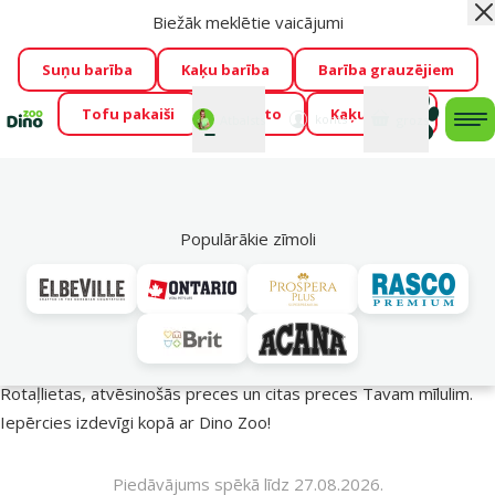
Biežāk meklētie vaicājumi
Aiz
🍖Tikai šonedēl
ar kodu
GARSIGI
e-veikalā -20 % gardumiem
→
Apskatīt
Suņu barība
Kaķu barība
Barība grauzējiem
Tofu pakaiši
Foresto
Kaķu mājas
Fotokonkurss “GADA ŪSAIŅI”!
Varbūt tieši Tavs mīlulis
Mans
Mans
konts
Atbalsts
grozs
me
būs 2027. gada zvaigzne
→
Piedalīties
Mek
🔥 Akciju piedāvājumi
Populārākie zīmoli
Vasara turpinās – atlaides katrai gaumei!
Rotaļlietas, atvēsinošās preces un citas preces Tavam mīlulim.
Iepērcies izdevīgi kopā ar Dino Zoo!
Piedāvājums spēkā līdz 27.08.2026.