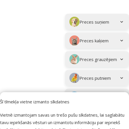
Parametriskais filtrs
Atlasītie filtri
Kampaņa: "Vasara turpinās – atlaides katrai gaumei!"
Apakškategorija
Preces suņiem
Preces kaķiem
Preces grauzējiem
Preces putniem
Preces zivīm
Šī tīmekļa vietne izmanto sīkdatnes
Preces
Vietnē izmantojam savas un trešo pušu sīkdatnes, lai saglabātu
eksotiskajiem
tavu iepirkšanās vēsturi un izmantotu informāciju par iepriekš