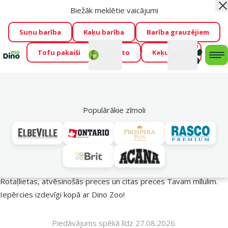
Biežāk meklētie vaicājumi
Aiz
Visu mēnesi Dino Zoo piedāvā lieliskas cenas mīluļu TOP
barībām! 🍖
→
Skatīt piedāvājumu!
Suņu barība
Kaķu barība
Barība grauzējiem
Tofu pakaiši
Foresto
Kaķu mājas
Fotokonkurss “GADA ŪSAIŅI”!
Varbūt tieši Tavs mīlulis
Mans
Mans
konts
Atbalsts
grozs
me
būs 2027. gada zvaigzne
→
Piedalīties
Mek
🔥 Akciju piedāvājumi
Populārākie zīmoli
Vasara turpinās – atlaides katrai gaumei!
Rotaļlietas, atvēsinošās preces un citas preces Tavam mīlulim.
Iepērcies izdevīgi kopā ar Dino Zoo!
Piedāvājums spēkā līdz 27.08.2026.