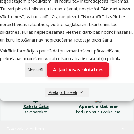
iegādātajiem produktiem, lai rādītu tev interesējošas reklāmas.
Kampaņa: Vasara
Tu vari piekrist sīkdatņu izmantošanai, nospiežot
“Atļaut visas
turpinās – atlaides katrai
Filtrs
sīkdatnes”
, vai noraidīt tās, nospiežot
“Noraidīt”
. Izvēloties
gaumei!
noraidīt visas sīkdatnes, vietnē saglabāsim tikai tehniskās
Produkti nav atrasti
sīkdatnes, kuras nepieciešamas vietnes darbības nodrošināšanai,
Kārtot pēc
un kuru lietošanai nav nepieciešama lietotāja piekrišana.
Vairāk informācijas par sīkdatņu izmantošanu, pārvaldīšanu,
piekrišanas mainīšanu vai atcelšanu atradīsi
sīkdatņu politikā
.
Atļaut visas sīkdatnes
Noraidīt
Raksti e-pastā
Zvani – 26 100 502
eveikals@dinozoo.lv
P–Pk 9:00 – 17:00
Pielāgot izvēli
Raksti čatā
Apmeklē klātienē
sākt saraksti
kādu no mūsu veikaliem
Izvēlne kājenē
E-veikala klientiem