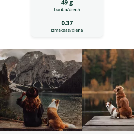
49 g
barība/dienā
0.37
izmaksas/dienā