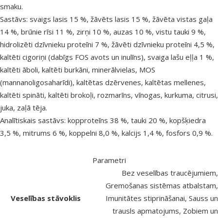
smaku.
Sastāvs: svaigs lasis 15 %, žāvēts lasis 15 %, žāvēta vistas gaļa
14 %, brūnie rīsi 11 %, zirņi 10 %, auzas 10 %, vistu tauki 9 %,
hidrolizēti dzīvnieku proteīni 7 %, žāvēti dzīvnieku proteīni 4,5 %,
kaltēti cigoriņi (dabīgs FOS avots un inulīns), svaiga lašu eļļa 1 %,
kaltēti āboli, kaltēti burkāni, minerālvielas, MOS
(mannanoligosaharīdi), kaltētas dzērvenes, kaltētas mellenes,
kaltēti spināti, kaltēti brokoļi, rozmarīns, vīnogas, kurkuma, citrusi,
juka, zaļā tēja.
Analītiskais sastāvs: kopproteīns 38 %, tauki 20 %, kopšķiedra
3,5 %, mitrums 6 %, koppelni 8,0 %, kalcijs 1,4 %, fosfors 0,9 %.
Parametri
Bez veselības traucējumiem,
Gremošanas sistēmas atbalstam,
Veselības stāvoklis
Imunitātes stiprināšanai, Sauss un
trausls apmatojums, Zobiem un