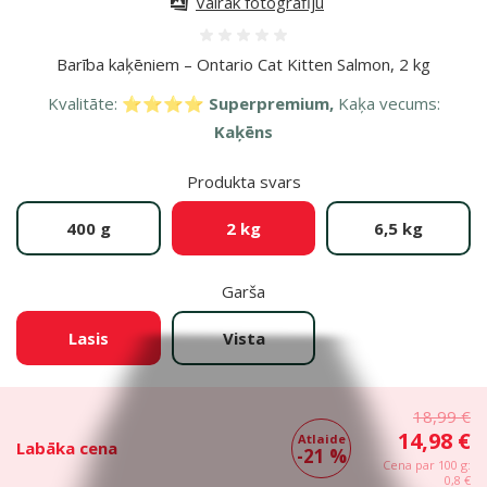
Vairāk fotogrāfiju
Atsauksmes 0%
Barība kaķēniem – Ontario Cat Kitten Salmon, 2 kg
Kvalitāte:
⭐⭐⭐⭐ Superpremium,
Kaķa vecums:
Kaķēns
Produkta svars
400 g
2 kg
6,5 kg
Garša
Lasis
Vista
18,99 €
14,98 €
Atlaide
Labāka cena
-21 %
Cena par 100 g:
0,8 €