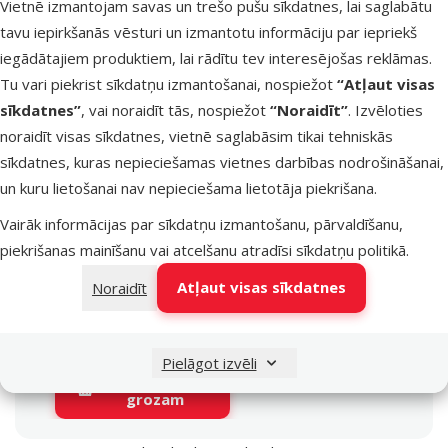
Vietnē izmantojam savas un trešo pušu sīkdatnes, lai saglabātu
dārzeņi, Lasis, Rīsi,
tavu iepirkšanās vēsturi un izmantotu informāciju par iepriekš
Vistas gaļa
iegādātajiem produktiem, lai rādītu tev interesējošas reklāmas.
Kvalitāte
Tu vari piekrist sīkdatņu izmantošanai, nospiežot
“Atļaut visas
⭐⭐⭐⭐
Kvalitāte
sīkdatnes”
, vai noraidīt tās, nospiežot
“Noraidīt”
. Izvēloties
Superpremium
noraidīt visas sīkdatnes, vietnē saglabāsim tikai tehniskās
Produkta svars
Produkta svars
sīkdatnes, kuras nepieciešamas vietnes darbības nodrošināšanai,
2 kg
un kuru lietošanai nav nepieciešama lietotāja piekrišana.
Kaķa vecums
Kaķa vecums
Kaķēns
Vairāk informācijas par sīkdatņu izmantošanu, pārvaldīšanu,
Kastrētiem/sterilizētiem
piekrišanas mainīšanu vai atcelšanu atradīsi
sīkdatņu politikā
.
Kastrētiem/sterilizētie
kaķiem
kaķiem
Atļaut visas sīkdatnes
Noraidīt
Nē
Cena
Cena
14,98 €
Pielāgot izvēli
Pievienot
grozam