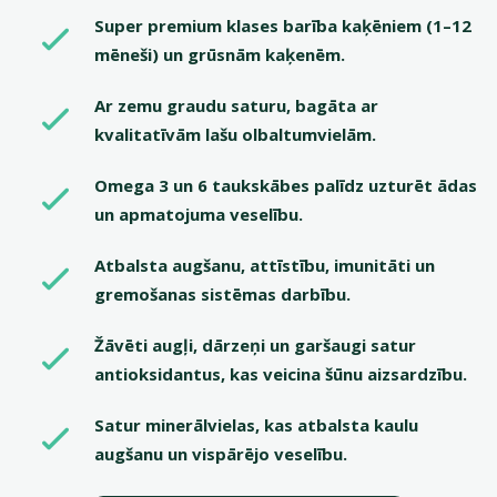
Super premium klases barība kaķēniem (1–12
mēneši) un grūsnām kaķenēm.
Ar zemu graudu saturu, bagāta ar
kvalitatīvām lašu olbaltumvielām.
Omega 3 un 6 taukskābes palīdz uzturēt ādas
un apmatojuma veselību.
Atbalsta augšanu, attīstību, imunitāti un
gremošanas sistēmas darbību.
Žāvēti augļi, dārzeņi un garšaugi satur
antioksidantus, kas veicina šūnu aizsardzību.
Satur minerālvielas, kas atbalsta kaulu
augšanu un vispārējo veselību.