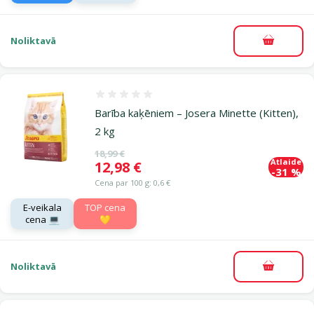
Noliktavā
Pievieno
Atsauksmes 0%
Barība kaķēniem – Josera Minette (Kitten),
2 kg
Oriģinālā cena
18,99 €
Atlaide
Cena
12,98 €
-31 %
Cena par 100 g: 0,6 €
E-veikala
TOP cena
cena 💻
💛
Noliktavā
Pievieno