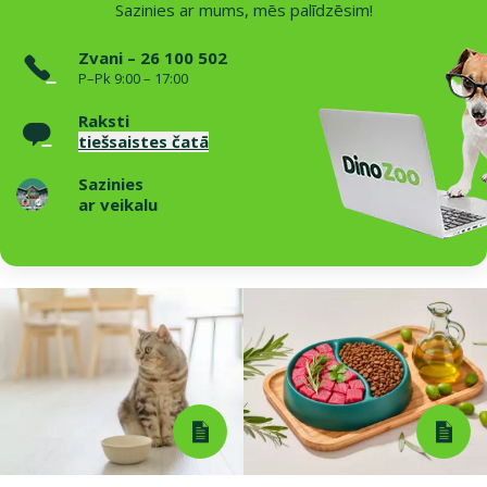
Sazinies ar mums, mēs palīdzēsim!
Zvani – 26 100 502
P–Pk 9:00 – 17:00
Raksti
tiešsaistes čatā
Sazinies
ar veikalu