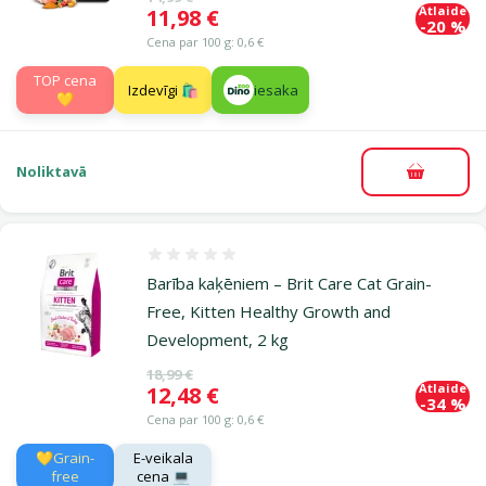
Atlaide
Cena
11,98 €
-20 %
Cena par 100 g: 0,6 €
TOP cena
Izdevīgi 🛍️
iesaka
💛
Noliktavā
Pievieno
Atsauksmes 0%
Barība kaķēniem – Brit Care Cat Grain-
Free, Kitten Healthy Growth and
Development, 2 kg
Oriģinālā cena
18,99 €
Atlaide
Cena
12,48 €
-34 %
Cena par 100 g: 0,6 €
💛Grain-
E-veikala
free
cena 💻