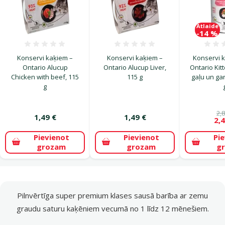
Atlaide
-14 %
Atsauksmes 0%
Atsauksmes 0%
Konservi kaķiem –
Konservi kaķiem –
Konservi 
Ontario Alucup
Ontario Alucup Liver,
Ontario Kitt
Chicken with beef, 115
115 g
gaļu un ga
g
2,8
1,49 €
1,49 €
2,4
Pievienot
Pievienot
Pi
grozam
grozam
g
superzoo.product.detail.content
Pilnvērtīga super premium klases sausā barība ar zemu
graudu saturu kaķēniem vecumā no 1 līdz 12 mēnešiem.