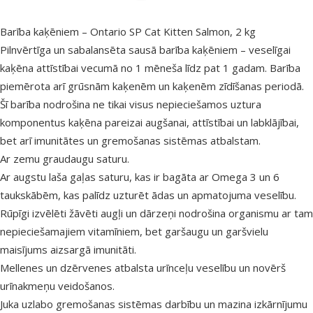
Barība kaķēniem – Ontario SP Cat Kitten Salmon, 2 kg
Pilnvērtīga un sabalansēta sausā barība kaķēniem – veselīgai
kaķēna attīstībai vecumā no 1 mēneša līdz pat 1 gadam. Barība
piemērota arī grūsnām kaķenēm un kaķenēm zīdīšanas periodā.
Šī barība nodrošina ne tikai visus nepieciešamos uztura
komponentus kaķēna pareizai augšanai, attīstībai un labklājībai,
bet arī imunitātes un gremošanas sistēmas atbalstam.
Ar zemu graudaugu saturu.
Ar augstu laša gaļas saturu, kas ir bagāta ar Omega 3 un 6
taukskābēm, kas palīdz uzturēt ādas un apmatojuma veselību.
Rūpīgi izvēlēti žāvēti augļi un dārzeņi nodrošina organismu ar tam
nepieciešamajiem vitamīniem, bet garšaugu un garšvielu
maisījums aizsargā imunitāti.
Mellenes un dzērvenes atbalsta urīnceļu veselību un novērš
urīnakmeņu veidošanos.
Juka uzlabo gremošanas sistēmas darbību un mazina izkārnījumu