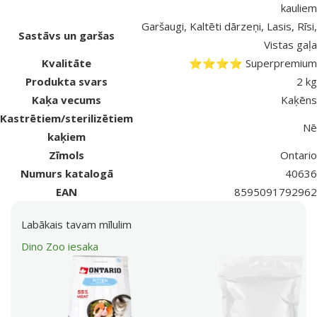
kauliem
Garšaugi, Kaltēti dārzeņi, Lasis, Rīsi,
Sastāvs un garšas
Vistas gaļa
Kvalitāte
⭐⭐⭐⭐ Superpremium
Produkta svars
2 kg
Kaķa vecums
Kaķēns
Kastrētiem/sterilizētiem
Nē
kaķiem
Zīmols
Ontario
Numurs katalogā
40636
EAN
8595091792962
Labākais tavam mīlulim
Dino Zoo iesaka