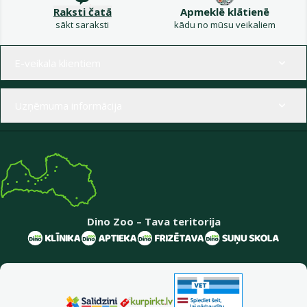
Raksti čatā
Apmeklē klātienē
sākt saraksti
kādu no mūsu veikaliem
Izvēlne kājenē
E-veikala klientiem
Uzņēmuma informācija
Dino Zoo – Tava teritorija