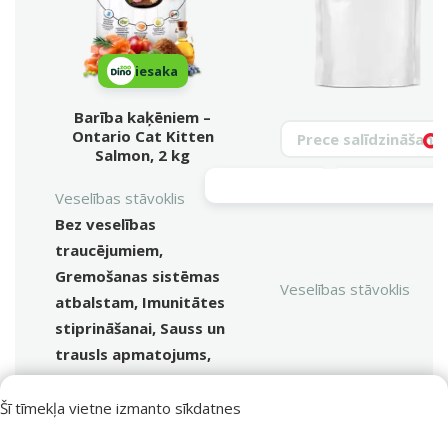
iesaka
Barība kaķēniem –
Meklēt produktu
Ontario Cat Kitten
Vy
Salmon, 2 kg
Veselības stāvoklis
Bez veselības
traucējumiem,
Gremošanas sistēmas
Veselības stāvoklis
atbalstam, Imunitātes
stiprināšanai, Sauss un
trausls apmatojums,
Zobiem un kauliem
Sastāvs un garšas
Šī tīmekļa vietne izmanto sīkdatnes
Garšaugi, Kaltēti
Sastāvs un garšas