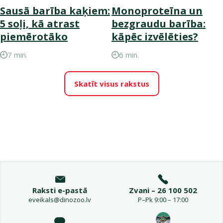
Sausā barība kaķiem:
Monoproteīna un
5 soļi, kā atrast
bezgraudu barība:
piemērotāko
kāpēc izvēlēties?
7 min.
6 min.
Skatīt visus rakstus
Raksti e-pastā
Zvani – 26 100 502
eveikals@dinozoo.lv
P–Pk 9:00 – 17:00