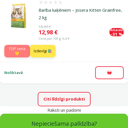
Atsauksmes 0%
Barība kaķēniem – Josera Kitten Grainfree,
2 kg
Oriģinālā cena
18,99 €
Atlaide
Cena
12,98 €
-31 %
Cena par 100 g: 0,6 €
TOP cena
Izdevīgi 🛍️
💛
Noliktavā
Pievieno
Citi līdzīgi produkti
Raksti un padomi
Nepieciešama palīdzība?