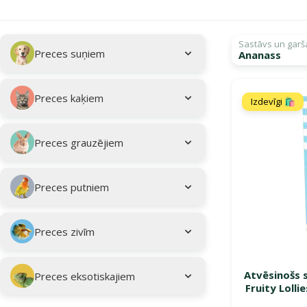
Apakškategorija
Atlasītie filtri
Sastāvs un garš
Preces suņiem
Ananass
Kampaņa: "Vasar
Preces kaķiem
Izdevīgi 🛍️
Preces grauzējiem
Preces putniem
Preces zivīm
Atvēsinošs 
Preces eksotiskajiem
Fruity Lolli