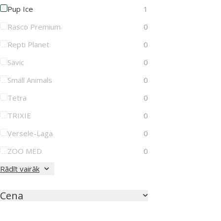
Pup Ice
1
Rasco Premium
0
Repti Planet
0
Savic
0
Small Animals
0
Tetra
0
TRIXIE
0
Versele-Laga
0
ZOO MED
0
Rādīt vairāk
Cena