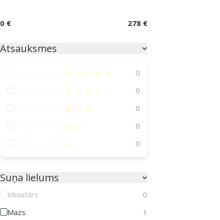
0 €
278 €
Atsauksmes
Atsauksmes 100%
0
Atsauksmes 80%
0
Atsauksmes 60%
0
Atsauksmes 40%
0
Atsauksmes 20%
0
Suņa lielums
Miniatūrs
0
Mazs
1