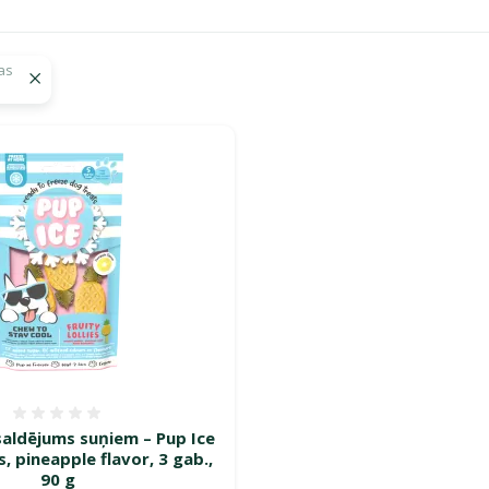
as
a turpinās – atlaides katrai gaumei!"
Atsauksmes 0%
saldējums suņiem – Pup Ice
es, pineapple flavor, 3 gab.,
90 g