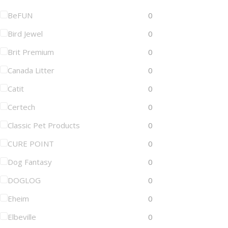
BeFUN
0
Bird Jewel
0
Brit Premium
0
Canada Litter
0
Catit
0
Certech
0
Classic Pet Products
0
CURE POINT
0
Dog Fantasy
0
DOGLOG
0
Eheim
0
Elbeville
0