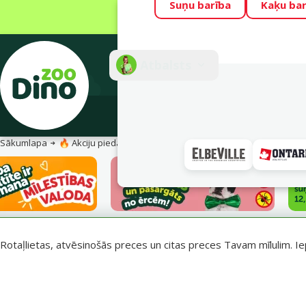
Suņu barība
Kaķu bar
Visu mēnesi Din
Fotokonkurss “G
Atbalsts
E-veik
Sākumlapa
🔥 Akciju piedāvājumi
Vasara turpinās – atlaides katrai g
Rotaļlietas, atvēsinošās preces un citas preces Tavam mīlulim. Ie