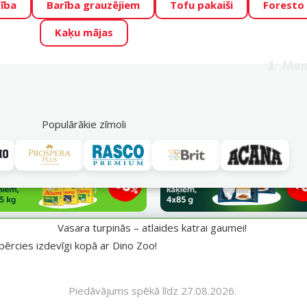
ība
Barība grauzējiem
Tofu pakaiši
Foresto
o Zoo piedāvā lieliskas cenas mīluļu TOP barībām! 🍖
→
Skat
Kaķu mājas
ADA ŪSAIŅI”!
Varbūt tieši Tavs mīlulis būs 2027. gada zvai
Man
Meklēt
als
Akciju piedāvājumi
Veikali
Pakalpojumi
P
39
Populārākie zīmoli
aumei!
Vasara turpinās – atlaides katrai gaumei!
pērcies izdevīgi kopā ar Dino Zoo!
Piedāvājums spēkā līdz 27.08.2026.