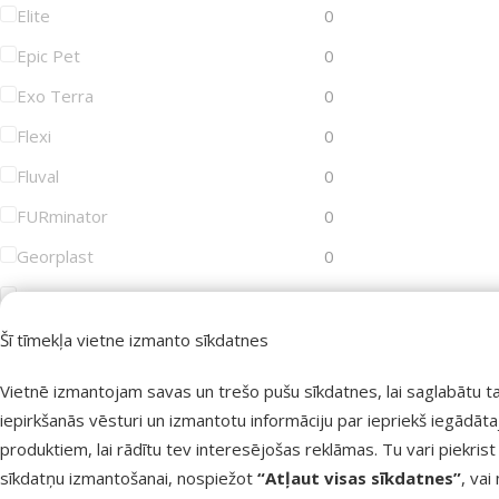
Elite
0
Epic Pet
0
Exo Terra
0
Flexi
0
Fluval
0
FURminator
0
Georplast
0
GimDog
0
Groom Professional
0
Šī tīmekļa vietne izmanto sīkdatnes
Joy&Toy
0
Vietnē izmantojam savas un trešo pušu sīkdatnes, lai saglabātu t
Juwel
0
iepirkšanās vēsturi un izmantotu informāciju par iepriekš iegādāt
produktiem, lai rādītu tev interesējošas reklāmas. Tu vari piekrist
KAY
0
sīkdatņu izmantošanai, nospiežot
“Atļaut visas sīkdatnes”
, vai
KONG
0