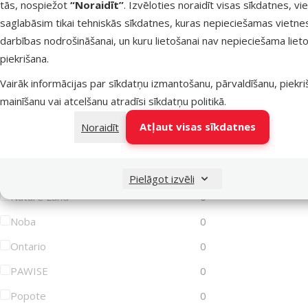
tās, nospiežot
“Noraidīt”
. Izvēloties noraidīt visas sīkdatnes, vi
saglabāsim tikai tehniskās sīkdatnes, kuras nepieciešamas vietne
Lets Play
0
darbības nodrošināšanai, un kuru lietošanai nav nepieciešama lieto
Magic Cat
0
piekrišana.
Magic Litter
0
Vairāk informācijas par sīkdatņu izmantošanu, pārvaldīšanu, piekr
Marina
0
mainīšanu vai atcelšanu atradīsi
sīkdatņu politikā
.
MISOKO
0
Atļaut visas sīkdatnes
Noraidīt
MPS2
0
Mr. Dental
0
Pielāgot izvēli
Nature Land
0
Noba
0
Ontario
0
PAWISE
0
Popote
0