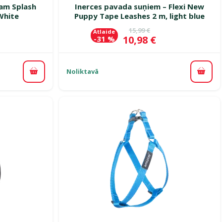
lam Splash
Inerces pavada suņiem – Flexi New
White
Puppy Tape Leashes 2 m, light blue
cena
Oriģinālā cena
15,99 €
Atlaide
Cena
10,98 €
-31 %
Noliktavā
Pievienot grozam
Pievi