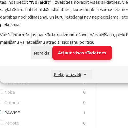
tās, nospiežot
“Noraidīt”
. Izvēloties noraidīt visas sīkdatnes, vi
Krūšu sik
saglabāsim tikai tehniskās sīkdatnes, kuras nepieciešamas vietne
Lets Play
0
Harness Basi
darbības nodrošināšanai, un kuru lietošanai nav nepieciešama lieto
Magic Cat
0
piekrišana.
Atlai
-50
Magic Litter
0
Vairāk informācijas par sīkdatņu izmantošanu, pārvaldīšanu, piekr
Marina
0
mainīšanu vai atcelšanu atradīsi
sīkdatņu politikā
.
MISOKO
0
Noliktavā
Atļaut visas sīkdatnes
Noraidīt
MPS2
0
Mr. Dental
0
Pielāgot izvēli
Nature Land
0
Noba
0
Ontario
0
PAWISE
1
Popote
0