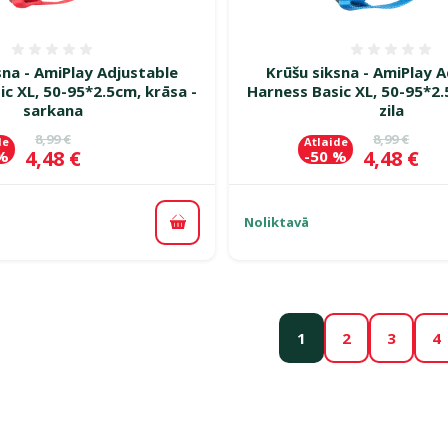
Atsauksmes 0%
Atsauk
sna - AmiPlay Adjustable
Krūšu siksna - AmiPlay 
c XL, 50-95*2.5cm, krāsa -
Harness Basic XL, 50-95*2.
sarkana
zila
Oriģinālā cena
Oriģinālā c
8,99 €
8,99 €
de
Atlaide
Cena
Cena
4,48 €
4,48 €
 %
-50 %
Noliktavā
Pievienot grozam
1
2
3
4