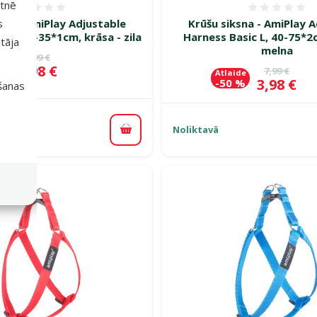
etnē
Atsauksmes 0%
Atsauk
sna - AmiPlay Adjustable
Krūšu siksna - AmiPlay 
s
c S, 20-35*1cm, krāsa - zila
Harness Basic L, 40-75*2c
tāja
melna
Oriģinālā cena
5,99 €
de
Cena
2,98 €
 %
Oriģinālā c
7,99 €
Atlaide
Cena
3,98 €
-50 %
išanas
Noliktavā
Pievienot grozam