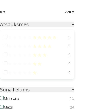
0 €
278 €
Atsauksmes
Atsauksmes 100%
0
Atsauksmes 80%
0
Atsauksmes 60%
0
Atsauksmes 40%
0
Atsauksmes 20%
0
Suņa lielums
Miniatūrs
15
Mazs
24