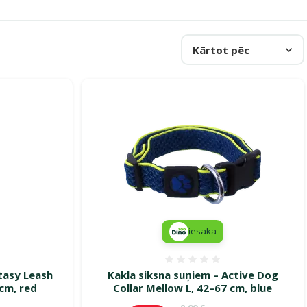
Kārtot pēc
iesaka
smes 0%
Atsauksmes 0%
tasy Leash
Kakla siksna suņiem – Active Dog
 cm, red
Collar Mellow L, 42–67 cm, blue
ena
Oriģinālā cena