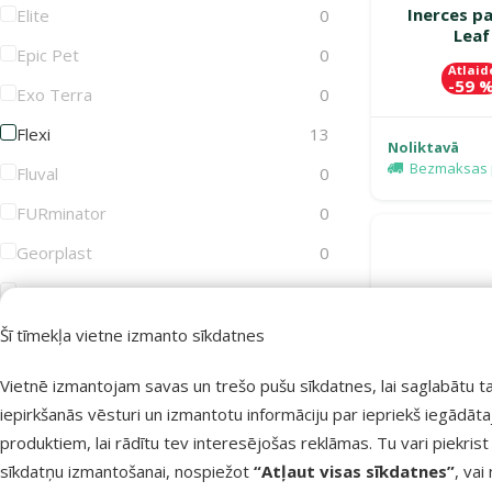
Inerces pa
Elite
0
Leaf
Epic Pet
0
Atlaid
-59 
Exo Terra
0
Flexi
13
Noliktavā
Bezmaksas 
Fluval
0
FURminator
0
Georplast
0
GimDog
0
Groom Professional
0
Šī tīmekļa vietne izmanto sīkdatnes
Joy&Toy
0
Vietnē izmantojam savas un trešo pušu sīkdatnes, lai saglabātu t
Juwel
0
iepirkšanās vēsturi un izmantotu informāciju par iepriekš iegādāt
produktiem, lai rādītu tev interesējošas reklāmas. Tu vari piekrist
KAY
0
sīkdatņu izmantošanai, nospiežot
“Atļaut visas sīkdatnes”
, vai
KONG
2