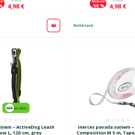
9,99 €
9,99 €
de
Atlaide
Cena
Cena
4,98 €
4,98 €
 %
-50 %
Noliktavā
Pievienot grozam
iesaka
Atsauksmes 0%
Atsauk
ņiem – ActiveDog Leash
Inerces pavada suņiem – 
ow L, 120 cm, grey
Composition M 5 m, Tape,