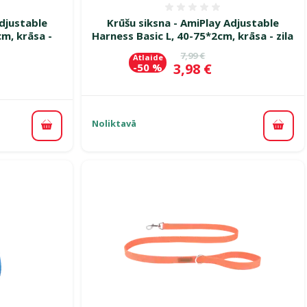
smes 0%
Atsauksmes 0%
Adjustable
Krūšu siksna - AmiPlay Adjustable
m, krāsa -
Harness Basic L, 40-75*2cm, krāsa - zila
Oriģinālā cena
7,99 €
Atlaide
Cena
3,98 €
-50 %
ena
Noliktavā
Pievi
Pievienot grozam