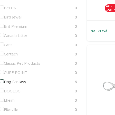
Atlai
BeFUN
0
-50
Bird Jewel
0
Brit Premium
0
Noliktavā
Canada Litter
0
Catit
0
Certech
0
Classic Pet Products
0
CURE POINT
0
Dog Fantasy
6
DOGLOG
0
Eheim
0
Elbeville
0