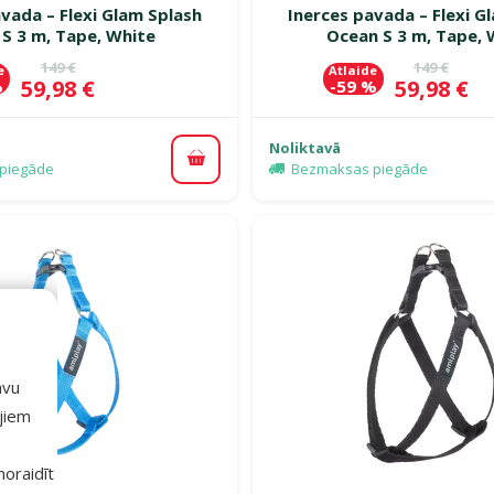
vada – Flexi Glam Splash
Inerces pavada – Flexi G
 S 3 m, Tape, White
Ocean S 3 m, Tape, 
Oriģinālā cena
Oriģinālā 
149 €
149 €
e
Atlaide
Cena
Cena
59,98 €
59,98 €
%
-59 %
Noliktavā
Pievienot grozam
piegāde
Bezmaksas piegāde
avu
ajiem
 noraidīt