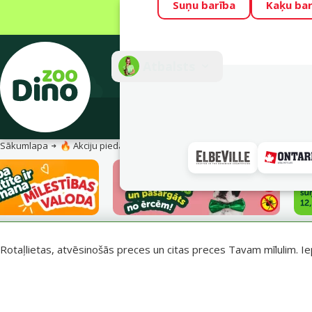
Suņu barība
Kaķu bar
Visu mēnesi Din
Fotokonkurss “G
Atbalsts
E-veik
Sākumlapa
🔥 Akciju piedāvājumi
Vasara turpinās – atlaides katrai g
Rotaļlietas, atvēsinošās preces un citas preces Tavam mīlulim. Ie