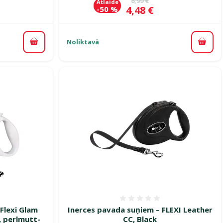
8,99 €
Atlaide
Cena
4,48 €
-50 %
Noliktavā
Pievienot grozam
Pievi
smes 0%
Atsauksmes 0%
Flexi Glam
Inerces pavada suņiem – FLEXI Leather
 perlmutt-
CC, Black