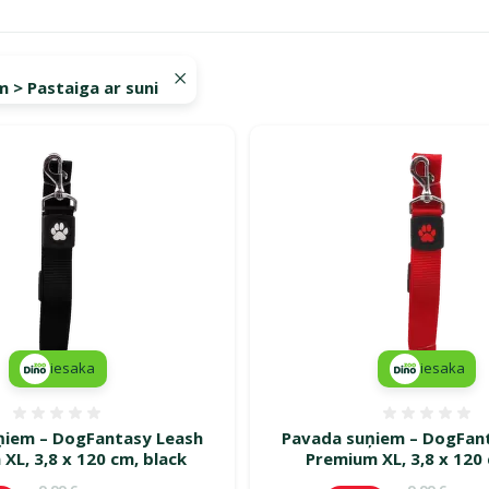
 > Pastaiga ar suni
a turpinās – atlaides katrai gaumei!"
iesaka
iesaka
Atsauksmes 0%
Atsauk
ņiem – DogFantasy Leash
Pavada suņiem – DogFan
XL, 3,8 x 120 cm, black
Premium XL, 3,8 x 120
Oriģinālā cena
Oriģinālā c