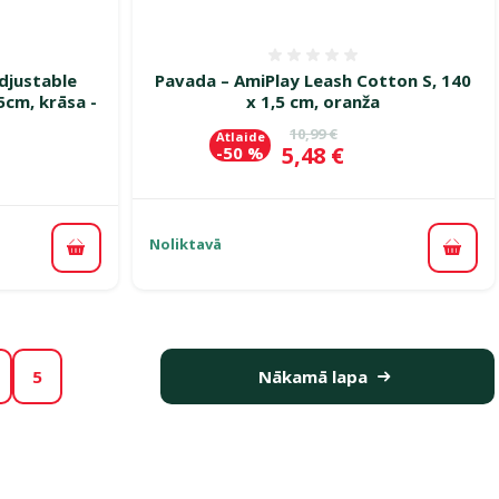
smes 0%
Atsauksmes 0%
Adjustable
Pavada – AmiPlay Leash Cotton S, 140
5cm, krāsa -
x 1,5 cm, oranža
Oriģinālā cena
10,99 €
Atlaide
Cena
5,48 €
-50 %
ena
Noliktavā
Pievi
Pievienot grozam
5
Nākamā lapa