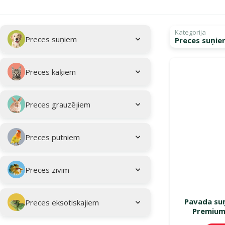
Apakškategorija
Atlasītie filtri
Kategorija
Preces suņiem
Preces suņiem
Kampaņa: "Vasar
Preces kaķiem
Preces grauzējiem
Preces putniem
Preces zivīm
Pavada su
Preces eksotiskajiem
Premium 