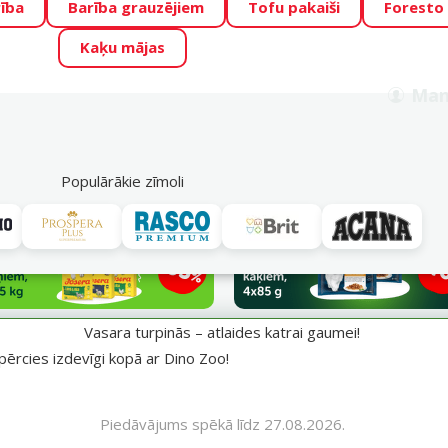
ība
Barība grauzējiem
Tofu pakaiši
Foresto
o Zoo piedāvā lieliskas cenas mīluļu TOP barībām! 🍖
→
Skat
Kaķu mājas
ADA ŪSAIŅI”!
Varbūt tieši Tavs mīlulis būs 2027. gada zvai
Man
Meklēt
als
Akciju piedāvājumi
Veikali
Pakalpojumi
P
39
Populārākie zīmoli
aumei!
Vasara turpinās – atlaides katrai gaumei!
pērcies izdevīgi kopā ar Dino Zoo!
Piedāvājums spēkā līdz 27.08.2026.