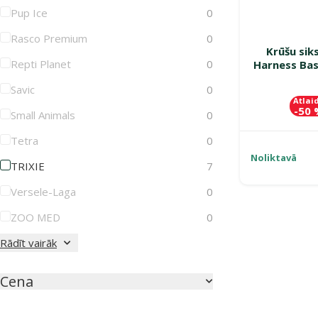
Pup Ice
0
Rasco Premium
0
Krūšu sik
Repti Planet
0
Harness Basi
Savic
0
Atlai
-50
Small Animals
0
Tetra
0
Noliktavā
TRIXIE
7
Versele-Laga
0
ZOO MED
0
Rādīt vairāk
Cena