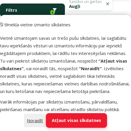
Sastāvs un garšas
Augļi
Filtrs
1
Šī tīmekļa vietne izmanto sīkdatnes
Atsauksmes
Kārtot pēc
Konservi
Vietnē izmantojam savas un trešo pušu sīkdatnes, lai saglabātu
suņiem –
tavu iepirkšanās vēsturi un izmantotu informāciju par iepriekš
Ontario Adul
iegādātajiem produktiem, lai rādītu tev interesējošas reklāmas.
Goose and
Tu vari piekrist sīkdatņu izmantošanai, nospiežot
“Atļaut visas
Cranberries,
sīkdatnes”
, vai noraidīt tās, nospiežot
“Noraidīt”
. Izvēloties
Salmon Oil, 
noraidīt visas sīkdatnes, vietnē saglabāsim tikai tehniskās
g
sīkdatnes, kuras nepieciešamas vietnes darbības nodrošināšanai,
un kuru lietošanai nav nepieciešama lietotāja piekrišana.
Oriģinālā ce
2,19 €
At
Cena
1,48 €
-
Vairāk informācijas par sīkdatņu izmantošanu, pārvaldīšanu,
piekrišanas mainīšanu vai atcelšanu atradīsi
sīkdatņu politikā
.
iesaka
Atļaut visas sīkdatnes
Noraidīt
Nav pieejams