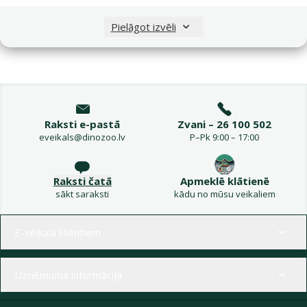
Aps
Pielāgot izvēli
Raksti e-pastā
Zvani – 26 100 502
eveikals@dinozoo.lv
P–Pk 9:00 – 17:00
Raksti čatā
Apmeklē klātienē
sākt saraksti
kādu no mūsu veikaliem
Izvēlne kājenē
E-veikala klientiem
Uzņēmuma informācija