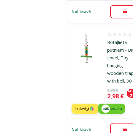
Noliktavā
Pie
Atsauksmes
Rotaļlieta
putniem - Bi
Jewel, Toy
hanging
wooden tra
with bell, 3
Oriģinālā ce
3,99 €
At
Cena
2,98 €
-
Izdevīgi 🛍️
iesaka
Noliktavā
Pie