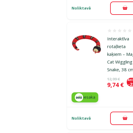
Noliktavā
Pie
Atsauksmes
Interaktīva
rotaļlieta
kaķiem – Ma
Cat Wiggling
Snake, 38 c
Oriģinālā ce
12,99 €
At
Cena
9,74 €
-
iesaka
Noliktavā
Pie