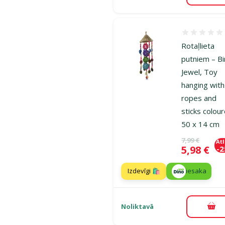
Atsauksmes
Rotaļlieta
putniem – Bi
Jewel, Toy
hanging with
ropes and
sticks colou
50 x 14 cm
Oriģinālā ce
7,99 €
At
Cena
5,98 €
-
Izdevīgi 🛍️
iesaka
Noliktavā
Pie