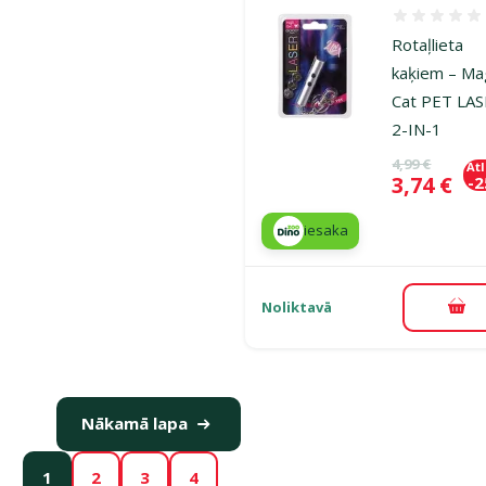
Atsauksmes
Rotaļlieta
kaķiem – Ma
Cat PET LA
2-IN-1
Oriģinālā ce
4,99 €
At
Cena
3,74 €
-
iesaka
Noliktavā
Pie
Nākamā lapa
1
2
3
4