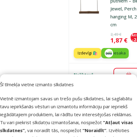
putniem – Bi
Jewel, Perch
hanging M, 
cm
Oriģinālā ce
2,49 €
At
Cena
1,87 €
-
Izdevīgi 🛍️
iesaka
Noliktavā
Pie
Šī tīmekļa vietne izmanto sīkdatnes
Vietnē izmantojam savas un trešo pušu sīkdatnes, lai saglabātu
Atsauksmes
Šūpoles
tavu iepirkšanās vēsturi un izmantotu informāciju par iepriekš
putniem – Bi
iegādātajiem produktiem, lai rādītu tev interesējošas reklāmas.
Jewel, Perch
Tu vari piekrist sīkdatņu izmantošanai, nospiežot
“Atļaut visas
hanging L, 3
sīkdatnes”
, vai noraidīt tās, nospiežot
“Noraidīt”
. Izvēloties