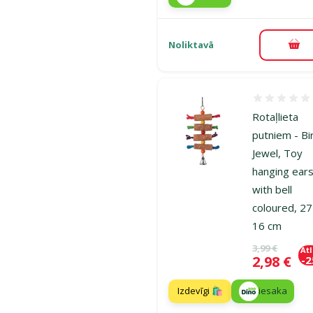
Noliktavā
Pie
Atsauksmes
Rotaļlieta
putniem - Bi
Jewel, Toy
hanging ear
with bell
coloured, 27
16 cm
Oriģinālā ce
3,99 €
At
Cena
2,98 €
-
Izdevīgi 🛍️
iesaka