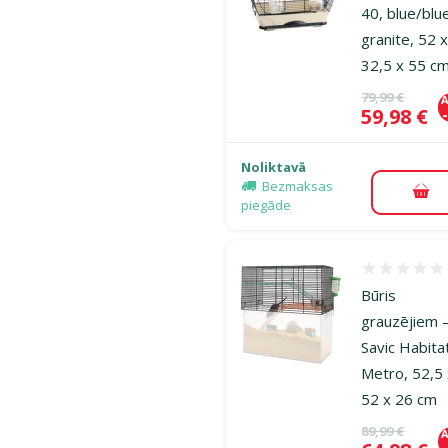
40, blue/blu
granite, 52 
32,5 x 55 c
Oriģinālā ce
79,99 €
A
Cena
59,98 €
Noliktavā
Bezmaksas
Pie
piegāde
Atsauksmes
Būris
grauzējiem 
Savic Habita
Metro, 52,5
52 x 26 cm
Oriģinālā ce
89,99 €
A