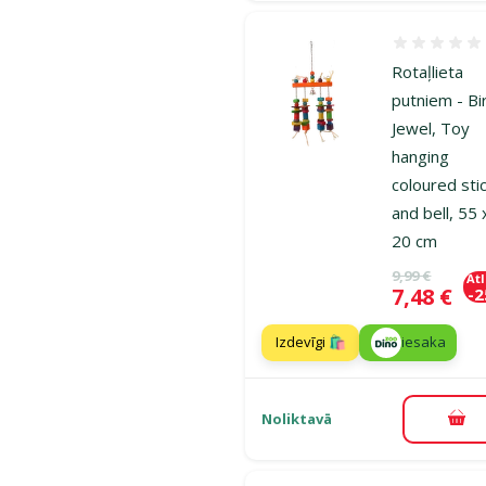
Atsauksmes
Rotaļlieta
putniem - Bi
Jewel, Toy
hanging
coloured sti
and bell, 55 
20 cm
Oriģinālā ce
9,99 €
At
Cena
7,48 €
-
Izdevīgi 🛍️
iesaka
Noliktavā
Pie