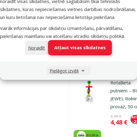
cm
noraidīt visas sīkdatnes, vietnē saglabāsim tikai tehniskās
sīkdatnes, kuras nepieciešamas vietnes darbības nodrošināšanai,
Oriģinālā ce
2,99 €
At
Cena
2,24 €
-
un kuru lietošanai nav nepieciešama lietotāja piekrišana.
Vairāk informācijas par sīkdatņu izmantošanu, pārvaldīšanu,
Izdevīgi 🛍️
iesaka
piekrišanas mainīšanu vai atcelšanu atradīsi
sīkdatņu politikā
.
Atļaut visas sīkdatnes
Noraidīt
Noliktavā
Pie
Pielāgot izvēli
Atsauksmes
Rotaļlieta
putniem – B
JEWEL Rolni
provaz, 50 
Oriģinālā ce
5,99 €
At
Cena
4,48 €
-
iesaka