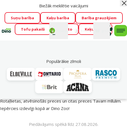
Biežāk meklētie vaicājumi
Aiz
Visu mēnesi Dino Zoo piedāvā lieliskas cenas mīluļu TOP
barībām! 🍖
→
Skatīt piedāvājumu!
Suņu barība
Kaķu barība
Barība grauzējiem
Tofu pakaiši
Foresto
Kaķu mājas
Fotokonkurss “GADA ŪSAIŅI”!
Varbūt tieši Tavs mīlulis
Mans
Mans
konts
Atbalsts
grozs
me
būs 2027. gada zvaigzne
→
Piedalīties
Mek
🔥 Akciju piedāvājumi
Populārākie zīmoli
Vasara turpinās – atlaides katrai gaumei!
Rotaļlietas, atvēsinošās preces un citas preces Tavam mīlulim.
Iepērcies izdevīgi kopā ar Dino Zoo!
Piedāvājums spēkā līdz 27.08.2026.