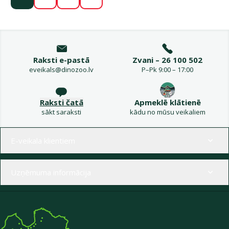
Raksti e-pastā
Zvani – 26 100 502
eveikals@dinozoo.lv
P–Pk 9:00 – 17:00
Raksti čatā
Apmeklē klātienē
sākt saraksti
kādu no mūsu veikaliem
Izvēlne kājenē
E-veikala klientiem
Uzņēmuma informācija