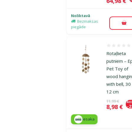
Cena
64,98 €
Noliktavā
Bezmaksas
Pie
piegāde
Atsauksmes
Rotaļlieta
putniem – Ep
Pet Toy of
wood hangi
with bell, 30
12 cm
Oriģinālā ce
11,99 €
At
Cena
8,98 €
-
iesaka