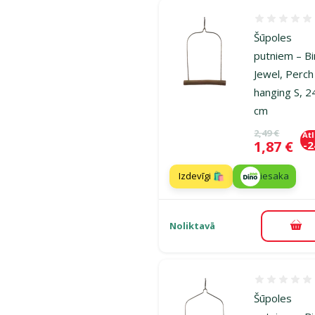
Atsauksmes
Šūpoles
putniem – Bi
Jewel, Perch
hanging S, 2
cm
Oriģinālā ce
2,49 €
At
Cena
1,87 €
-
Izdevīgi 🛍️
iesaka
Noliktavā
Pie
Atsauksmes
Šūpoles