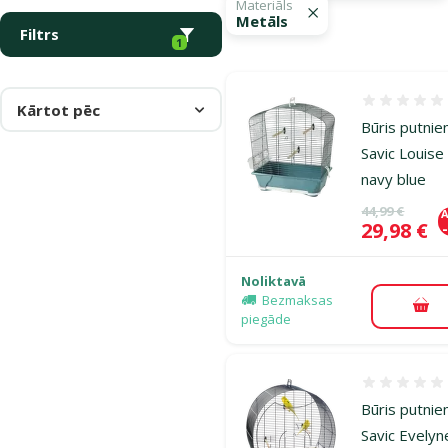
Materiāls
Metāls
Filtrs
1
Atsauksmes
Kārtot pēc
Būris putnie
Savic Louise
navy blue
Oriģinālā ce
44,99 €
A
Cena
29,98 €
Noliktavā
Bezmaksas
Pie
piegāde
Atsauksmes
Būris putnie
Savic Evelyn