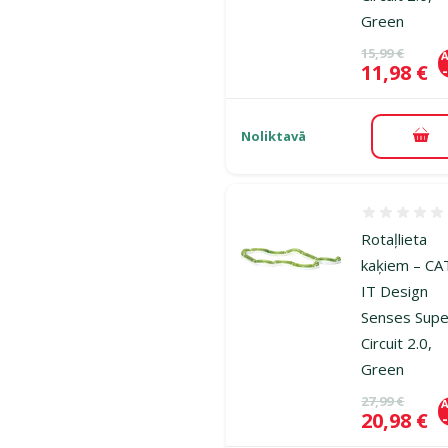
Green
Oriģinālā ce
15,99 €
A
Cena
11,98 €
Noliktavā
Pie
Atsauksmes
Rotaļlieta
kaķiem – CA
IT Design
Senses Supe
Circuit 2.0,
Green
Oriģinālā ce
27,99 €
A
Cena
20,98 €