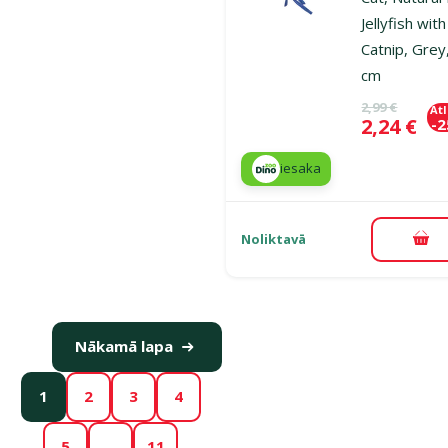
Jellyfish with
Catnip, Grey
cm
Oriģinālā ce
2,99 €
At
Cena
2,24 €
-
iesaka
Noliktavā
Pie
Nākamā lapa
1
2
3
4
5
…
11