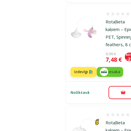
Atsauksmes
Rotaļlieta
kaķiem – Epi
PET, Spinnin
feathers, 8 
Oriģinālā ce
9,99 €
At
Cena
7,48 €
-
Izdevīgi 🛍️
iesaka
Noliktavā
Pie
Atsauksmes
Rotaļlieta
kaķiem – Epi