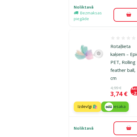
Noliktavā
Bezmaksas
Pie
piegāde
Atsauksmes
Rotaļlieta
kaķiem – Epi
PET, Rolling
feather ball,
cm
Oriģinālā ce
4,99 €
At
Cena
3,74 €
-
Izdevīgi 🛍️
iesaka
Noliktavā
Pie