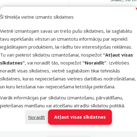
Oriģinālā ce
12,99 €
At
Cena
9,74 €
-
Šī tīmekļa vietne izmanto sīkdatnes
iesaka
Vietnē izmantojam savas un trešo pušu sīkdatnes, lai saglabātu
tavu iepirkšanās vēsturi un izmantotu informāciju par iepriekš
iegādātajiem produktiem, lai rādītu tev interesējošas reklāmas.
Noliktavā
Pie
Tu vari piekrist sīkdatņu izmantošanai, nospiežot
“Atļaut visas
sīkdatnes”
, vai noraidīt tās, nospiežot
“Noraidīt”
. Izvēloties
noraidīt visas sīkdatnes, vietnē saglabāsim tikai tehniskās
Atsauksmes
sīkdatnes, kuras nepieciešamas vietnes darbības nodrošināšanai,
Interaktīva
un kuru lietošanai nav nepieciešama lietotāja piekrišana.
rotaļlieta
kaķiem – Epi
Vairāk informācijas par sīkdatņu izmantošanu, pārvaldīšanu,
PET Think a
piekrišanas mainīšanu vai atcelšanu atradīsi
sīkdatņu politikā
.
Eat Interact
Atļaut visas sīkdatnes
Noraidīt
Fish, 30 cm
Oriģinālā ce
19,99 €
A
Cena
14,98 €