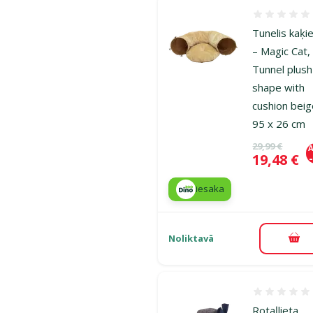
Atsauksmes
Tunelis kaķ
– Magic Cat,
Tunnel plus
shape with
cushion beig
95 x 26 cm
Oriģinālā ce
29,99 €
A
Cena
19,48 €
iesaka
Noliktavā
Pie
Atsauksmes
Rotaļlieta