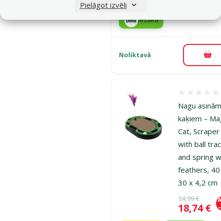
Pielāgot izvēli
iesaka
Noliktavā
Pie
Atsauksmes
Nagu asinām
kaķiem – Ma
Cat, Scraper
with ball tra
and spring w
feathers, 40
30 x 4,2 cm
Oriģinālā ce
24,99 €
A
Cena
18,74 €