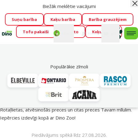
Biežāk meklētie vaicājumi
Aiz
Visu mēnesi Dino Zoo piedāvā lieliskas cenas mīluļu TOP
barībām! 🍖
→
Skatīt piedāvājumu!
Suņu barība
Kaķu barība
Barība grauzējiem
Tofu pakaiši
Foresto
Kaķu mājas
Fotokonkurss “GADA ŪSAIŅI”!
Varbūt tieši Tavs mīlulis
Mans
Mans
konts
Atbalsts
grozs
me
būs 2027. gada zvaigzne
→
Piedalīties
Mek
🔥 Akciju piedāvājumi
Populārākie zīmoli
Vasara turpinās – atlaides katrai gaumei!
Rotaļlietas, atvēsinošās preces un citas preces Tavam mīlulim.
Iepērcies izdevīgi kopā ar Dino Zoo!
Piedāvājums spēkā līdz 27.08.2026.