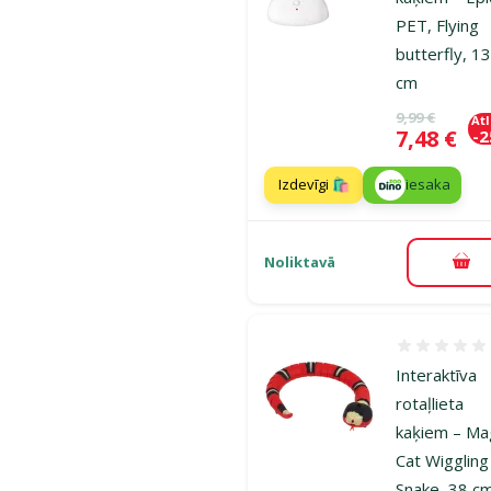
PET, Flying
butterfly, 1
cm
Oriģinālā ce
9,99 €
At
Cena
7,48 €
-
Izdevīgi 🛍️
iesaka
Noliktavā
Pie
Atsauksmes
Interaktīva
rotaļlieta
kaķiem – Ma
Cat Wiggling
Snake, 38 c