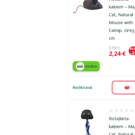
kaķiem – Ma
Cat, Natural
Mouse with
Catnip, Grey
cm
Oriģinālā ce
2,99 €
At
Cena
2,24 €
-
iesaka
Noliktavā
Pie
Atsauksmes
Rotaļlieta
kaķiem – Ma
Cat, Natural