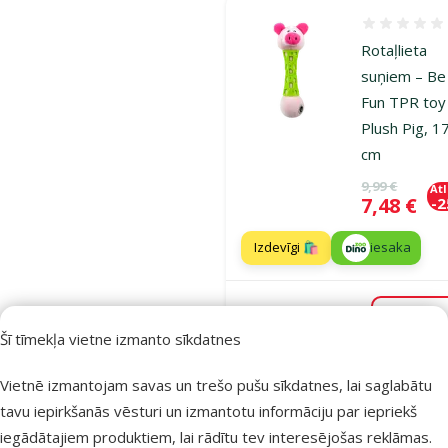
Atsauksmes
Rotaļlieta
suņiem – Be
Fun TPR toy
Plush Pig, 1
cm
Oriģinālā ce
9,99 €
At
Cena
7,48 €
-
Izdevīgi 🛍️
iesaka
Noliktavā
Pie
Šī tīmekļa vietne izmanto sīkdatnes
Vietnē izmantojam savas un trešo pušu sīkdatnes, lai saglabātu
Atsauksmes
tavu iepirkšanās vēsturi un izmantotu informāciju par iepriekš
Rotaļlieta
iegādātajiem produktiem, lai rādītu tev interesējošas reklāmas.
suņiem – Be