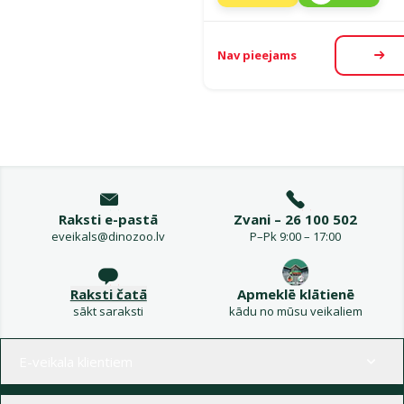
Nav pieejams
Aps
Raksti e-pastā
Zvani – 26 100 502
eveikals@dinozoo.lv
P–Pk 9:00 – 17:00
Raksti čatā
Apmeklē klātienē
sākt saraksti
kādu no mūsu veikaliem
Izvēlne kājenē
E-veikala klientiem