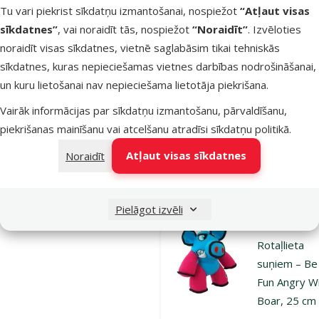
Tu vari piekrist sīkdatņu izmantošanai, nospiežot
“Atļaut visas
Fun TPR toy
sīkdatnes”
, vai noraidīt tās, nospiežot
“Noraidīt”
. Izvēloties
Plush Giraffe
noraidīt visas sīkdatnes, vietnē saglabāsim tikai tehniskās
39 cm
sīkdatnes, kuras nepieciešamas vietnes darbības nodrošināšanai,
Oriģinālā ce
19,99 €
A
un kuru lietošanai nav nepieciešama lietotāja piekrišana.
Cena
12,98 €
Vairāk informācijas par sīkdatņu izmantošanu, pārvaldīšanu,
Izdevīgi 🛍️
iesaka
piekrišanas mainīšanu vai atcelšanu atradīsi
sīkdatņu politikā
.
Atļaut visas sīkdatnes
Noraidīt
Noliktavā
Pie
Pielāgot izvēli
Atsauksmes
Rotaļlieta
suņiem – Be
Fun Angry W
Boar, 25 cm