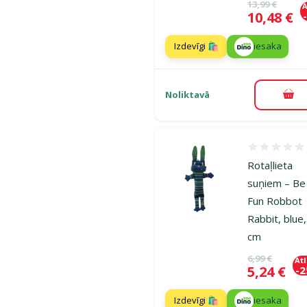
Oriģinālā ce
13,99 €
A
Cena
10,48 €
Izdevīgi 🛍️
iesaka
Noliktavā
Pie
Atsauksmes
Rotaļlieta
suņiem – Be
Fun Robbot
Rabbit, blue
cm
Oriģinālā ce
6,99 €
At
Cena
5,24 €
-
Izdevīgi 🛍️
iesaka