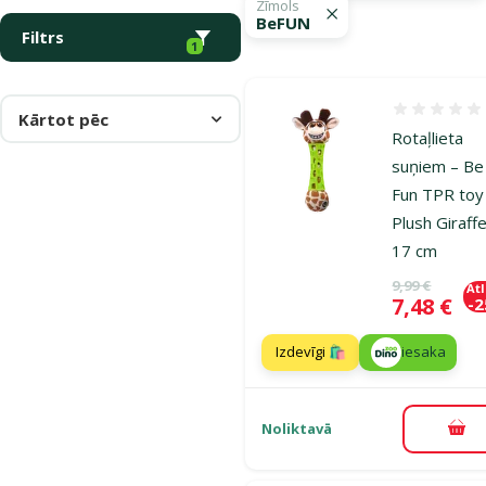
Zīmols
BeFUN
Filtrs
1
Atsauksmes
Kārtot pēc
Rotaļlieta
suņiem – Be
Fun TPR toy
Plush Giraffe
17 cm
Oriģinālā ce
9,99 €
At
Cena
7,48 €
-
Izdevīgi 🛍️
iesaka
Noliktavā
Pie