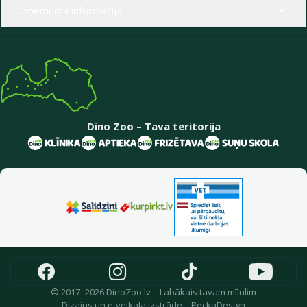
Uzņēmuma informācija
Dino Zoo – Tava teritorija
© 2017–2026 DinoZoo.lv – Labākais tavam mīlulim
Dizains
un
e-veikala izstrāde
–
PeckaDesign