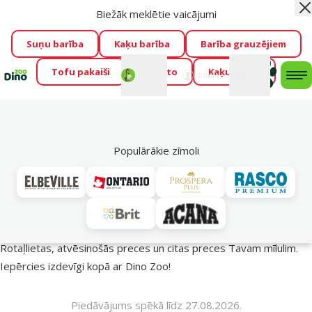
Biežāk meklētie vaicājumi
Aiz
Visu mēnesi Dino Zoo piedāvā lieliskas cenas mīluļu TOP
barībām! 🍖
→
Skatīt piedāvājumu!
Suņu barība
Kaķu barība
Barība grauzējiem
Tofu pakaiši
Foresto
Kaķu mājas
Fotokonkurss “GADA ŪSAIŅI”!
Varbūt tieši Tavs mīlulis
Mans
Mans
konts
Atbalsts
grozs
me
būs 2027. gada zvaigzne
→
Piedalīties
Mek
🔥 Akciju piedāvājumi
Populārākie zīmoli
Vasara turpinās – atlaides katrai gaumei!
Rotaļlietas, atvēsinošās preces un citas preces Tavam mīlulim.
Iepērcies izdevīgi kopā ar Dino Zoo!
Piedāvājums spēkā līdz 27.08.2026.