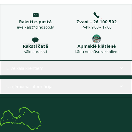
Raksti e-pastā
Zvani – 26 100 502
eveikals@dinozoo.lv
P–Pk 9:00 – 17:00
Raksti čatā
Apmeklē klātienē
sākt saraksti
kādu no mūsu veikaliem
Izvēlne kājenē
E-veikala klientiem
Uzņēmuma informācija