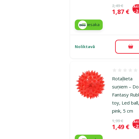
Oriģinālā ce
2,49 €
At
Cena
1,87 €
-
iesaka
Noliktavā
Pie
Atsauksmes
Rotaļlieta
suņiem – D
Fantasy Rub
toy, Led ball
pink, 5 cm
Oriģinālā ce
1,99 €
At
Cena
1,49 €
-