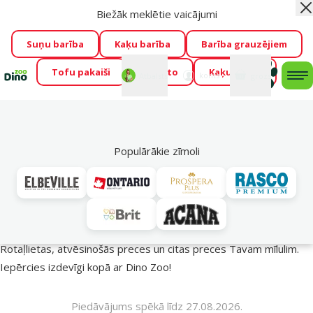
Biežāk meklētie vaicājumi
Aiz
Visu mēnesi Dino Zoo piedāvā lieliskas cenas mīluļu TOP
barībām! 🍖
→
Skatīt piedāvājumu!
Suņu barība
Kaķu barība
Barība grauzējiem
Tofu pakaiši
Foresto
Kaķu mājas
Fotokonkurss “GADA ŪSAIŅI”!
Varbūt tieši Tavs mīlulis
Mans
Mans
konts
Atbalsts
grozs
me
būs 2027. gada zvaigzne
→
Piedalīties
Mek
🔥 Akciju piedāvājumi
Populārākie zīmoli
Vasara turpinās – atlaides katrai gaumei!
Rotaļlietas, atvēsinošās preces un citas preces Tavam mīlulim.
Iepērcies izdevīgi kopā ar Dino Zoo!
Piedāvājums spēkā līdz 27.08.2026.