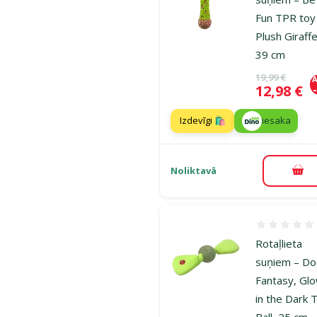
Fun TPR toy
Plush Giraffe
39 cm
Oriģinālā ce
19,99 €
A
Cena
12,98 €
Izdevīgi 🛍️
iesaka
Noliktavā
Pie
Atsauksmes
Rotaļlieta
suņiem – D
Fantasy, Gl
in the Dark 
Ball, 25 cm