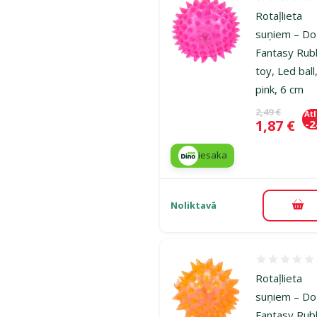
Atsauksmes
Rotaļlieta
suņiem – D
Fantasy Rub
toy, Led ball
pink, 6 cm
Oriģinālā ce
2,49 €
At
Cena
1,87 €
-
iesaka
Noliktavā
Pie
Atsauksmes
Rotaļlieta
suņiem – D
Fantasy Rub