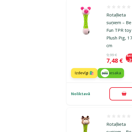
Atsauksmes
Rotaļlieta
suņiem – Be
Fun TPR toy
Plush Pig, 1
cm
Oriģinālā ce
9,99 €
At
Cena
7,48 €
-
Izdevīgi 🛍️
iesaka
Noliktavā
Pie
Atsauksmes
Rotaļlieta
suņiem – Be