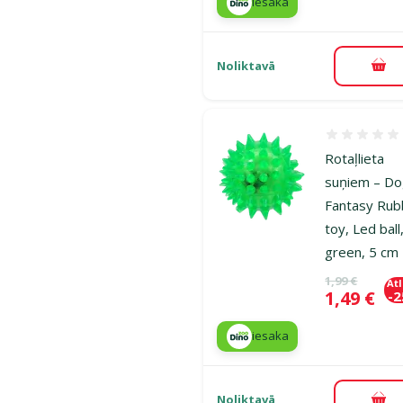
iesaka
Noliktavā
Pie
Atsauksmes
Rotaļlieta
suņiem – D
Fantasy Rub
toy, Led ball
green, 5 cm
Oriģinālā ce
1,99 €
At
Cena
1,49 €
-
iesaka
Noliktavā