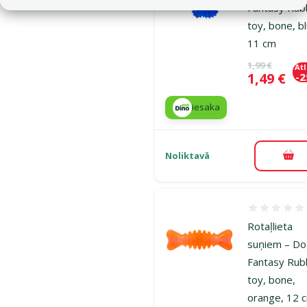
Fantasy Rub
toy, bone, b
11 cm
Oriģinālā ce
1,99 €
At
Cena
1,49 €
-
iesaka
Noliktavā
Pie
Atsauksmes
Rotaļlieta
suņiem – D
Fantasy Rub
toy, bone,
orange, 12 