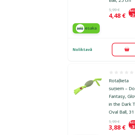
Oriģinālā ce
5,99 €
At
Cena
4,48 €
-
iesaka
Noliktavā
Pie
Atsauksmes
Rotaļlieta
suņiem – D
Fantasy, Gl
in the Dark 
Oval Ball, 3
Oriģinālā ce
5,99 €
At
Cena
3,88 €
-