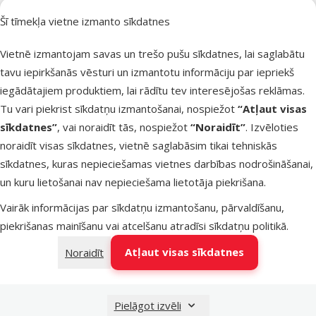
Atsauksmes
Šī tīmekļa vietne izmanto sīkdatnes
Rotaļlieta
suņiem – D
Vietnē izmantojam savas un trešo pušu sīkdatnes, lai saglabātu
Fantasy Rub
tavu iepirkšanās vēsturi un izmantotu informāciju par iepriekš
toy, ring,
iegādātajiem produktiem, lai rādītu tev interesējošas reklāmas.
orange, 7 c
Tu vari piekrist sīkdatņu izmantošanai, nospiežot
“Atļaut visas
Oriģinālā ce
1,49 €
At
sīkdatnes”
, vai noraidīt tās, nospiežot
“Noraidīt”
. Izvēloties
Cena
1,12 €
-
noraidīt visas sīkdatnes, vietnē saglabāsim tikai tehniskās
sīkdatnes, kuras nepieciešamas vietnes darbības nodrošināšanai,
iesaka
un kuru lietošanai nav nepieciešama lietotāja piekrišana.
Vairāk informācijas par sīkdatņu izmantošanu, pārvaldīšanu,
Noliktavā
Pie
piekrišanas mainīšanu vai atcelšanu atradīsi
sīkdatņu politikā
.
Atļaut visas sīkdatnes
Noraidīt
Atsauksmes
Rotaļlieta
suņiem – D
Pielāgot izvēli