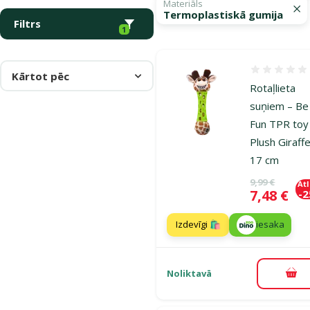
Materiāls
Termoplastiskā gumija
Filtrs
1
Atsauksmes
Kārtot pēc
Rotaļlieta
suņiem – Be
Fun TPR toy
Plush Giraffe
17 cm
Oriģinālā ce
9,99 €
At
Cena
7,48 €
-
Izdevīgi 🛍️
iesaka
Noliktavā
Pie