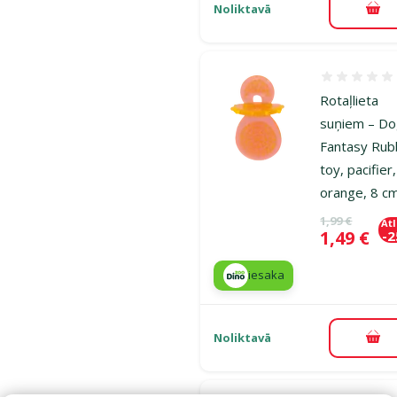
Noliktavā
Pie
Atsauksmes
Rotaļlieta
suņiem – D
Fantasy Rub
toy, pacifier,
orange, 8 c
Oriģinālā ce
1,99 €
At
Cena
1,49 €
-
iesaka
Noliktavā
Pie