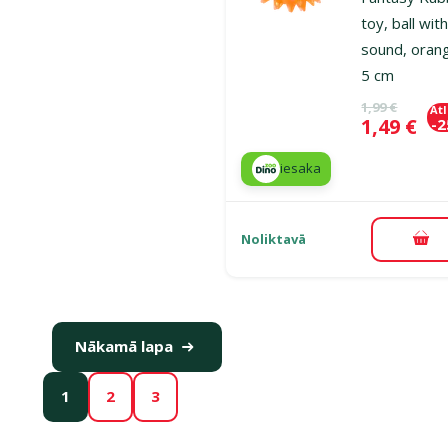
toy, ball wit
sound, oran
5 cm
Oriģinālā ce
1,99 €
At
Cena
1,49 €
-
iesaka
Noliktavā
Pie
Nākamā lapa
1
2
3