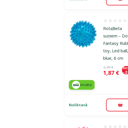
Pie
Atsauksmes
Rotaļlieta
suņiem – D
Fantasy Rub
toy, Led ball
blue, 6 cm
Oriģinālā ce
2,49 €
At
Cena
1,87 €
-
iesaka
Noliktavā
Pie