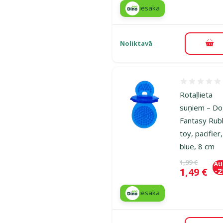
iesaka
Noliktavā
Pie
Atsauksmes
Rotaļlieta
suņiem – D
Fantasy Rub
toy, pacifier,
blue, 8 cm
Oriģinālā ce
1,99 €
At
Cena
1,49 €
-
iesaka