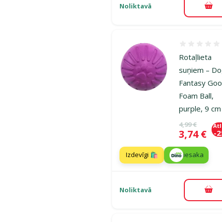
Noliktavā
Pie
Atsauksmes
Rotaļlieta
suņiem – D
Fantasy Goo
Foam Ball,
purple, 9 cm
Oriģinālā ce
4,99 €
At
Cena
3,74 €
-
Izdevīgi 🛍️
iesaka
Noliktavā
Pie