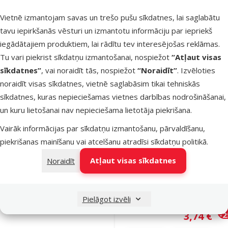
yellow, 7 cm
Oriģinālā ce
Vietnē izmantojam savas un trešo pušu sīkdatnes, lai saglabātu
3,99 €
At
Cena
2,98 €
-
tavu iepirkšanās vēsturi un izmantotu informāciju par iepriekš
iegādātajiem produktiem, lai rādītu tev interesējošas reklāmas.
Izdevīgi 🛍️
iesaka
Tu vari piekrist sīkdatņu izmantošanai, nospiežot
“Atļaut visas
sīkdatnes”
, vai noraidīt tās, nospiežot
“Noraidīt”
. Izvēloties
noraidīt visas sīkdatnes, vietnē saglabāsim tikai tehniskās
Noliktavā
Pie
sīkdatnes, kuras nepieciešamas vietnes darbības nodrošināšanai,
un kuru lietošanai nav nepieciešama lietotāja piekrišana.
Atsauksmes
Vairāk informācijas par sīkdatņu izmantošanu, pārvaldīšanu,
Rotaļlieta
piekrišanas mainīšanu vai atcelšanu atradīsi
sīkdatņu politikā
.
suņiem – D
Atļaut visas sīkdatnes
Noraidīt
Fantasy Goo
Foam Ball,
yellow, 9 cm
Pielāgot izvēli
Oriģinālā ce
4,99 €
At
Cena
3,74 €
-