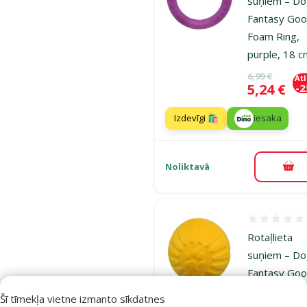
suņiem – D
Fantasy Goo
Foam Ring,
purple, 18 
Oriģinālā ce
6,99 €
At
Cena
5,24 €
-
Izdevīgi 🛍️
iesaka
Noliktavā
Pie
Atsauksmes
Rotaļlieta
suņiem – D
Fantasy Goo
Foam Ball,
Šī tīmekļa vietne izmanto sīkdatnes