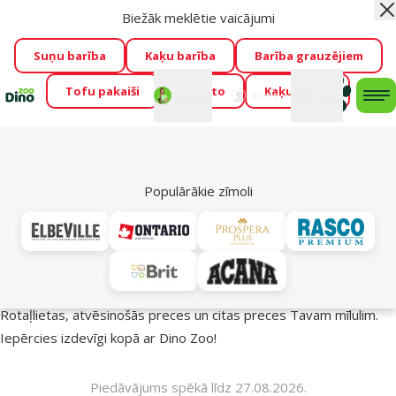
Biežāk meklētie vaicājumi
Aiz
Visu mēnesi Dino Zoo piedāvā lieliskas cenas mīluļu TOP
barībām! 🍖
→
Skatīt piedāvājumu!
Suņu barība
Kaķu barība
Barība grauzējiem
Tofu pakaiši
Foresto
Kaķu mājas
Fotokonkurss “GADA ŪSAIŅI”!
Varbūt tieši Tavs mīlulis
Mans
Mans
konts
Atbalsts
grozs
me
būs 2027. gada zvaigzne
→
Piedalīties
Mek
🔥 Akciju piedāvājumi
Populārākie zīmoli
Vasara turpinās – atlaides katrai gaumei!
Rotaļlietas, atvēsinošās preces un citas preces Tavam mīlulim.
Iepērcies izdevīgi kopā ar Dino Zoo!
Piedāvājums spēkā līdz 27.08.2026.