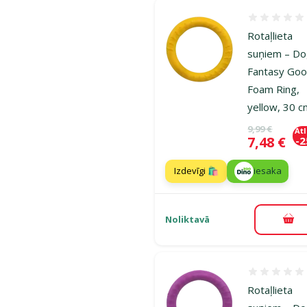
Atsauksmes
Rotaļlieta
suņiem – D
Fantasy Goo
Foam Ring,
yellow, 30 
Oriģinālā ce
9,99 €
At
Cena
7,48 €
-
Izdevīgi 🛍️
iesaka
Noliktavā
Pie
Atsauksmes
Rotaļlieta