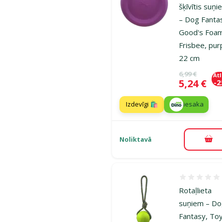
šķīvītis suņ
– Dog Fanta
Good's Foa
Frisbee, pur
22 cm
Oriģinālā ce
6,99 €
At
Cena
5,24 €
-
Izdevīgi 🛍️
iesaka
Noliktavā
Pie
Atsauksmes
Rotaļlieta
suņiem – D
Fantasy, To