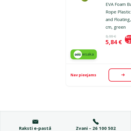
EVA Foam Ba
Rope Plastic
and Floating
cm, green
Oriģinālā ce
8,99 €
At
Cena
5,84 €
-
iesaka
Nav pieejams
Aps
Raksti e-pastā
Zvani – 26 100 502