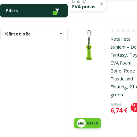
Materiāls
EVA putas
Filtrs
1
Atsauksmes
Kārtot pēc
Rotaļlieta
suņiem – D
Fantasy, To
EVA Foam
Bone, Rope
Plastic and
Floating, 21
green
Oriģinālā ce
8,99 €
At
Cena
6,74 €
-
iesaka