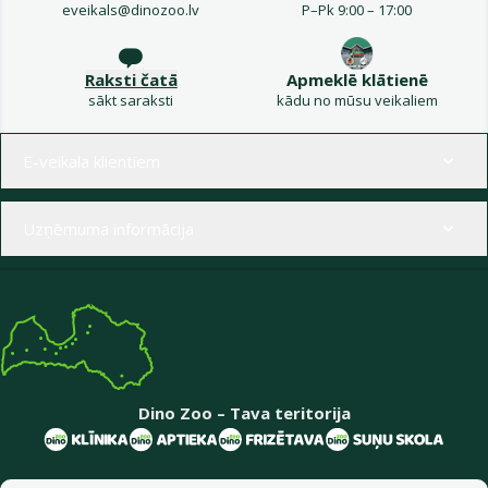
eveikals@dinozoo.lv
P–Pk 9:00 – 17:00
Raksti čatā
Apmeklē klātienē
sākt saraksti
kādu no mūsu veikaliem
Izvēlne kājenē
E-veikala klientiem
Uzņēmuma informācija
Dino Zoo – Tava teritorija