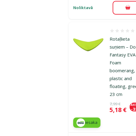
Noliktavā
Pie
Atsauksmes
Rotaļlieta
suņiem – D
Fantasy EVA
Foam
boomerang,
plastic and
floating, gre
23 cm
Oriģinālā ce
7,99 €
At
Cena
5,18 €
-
iesaka