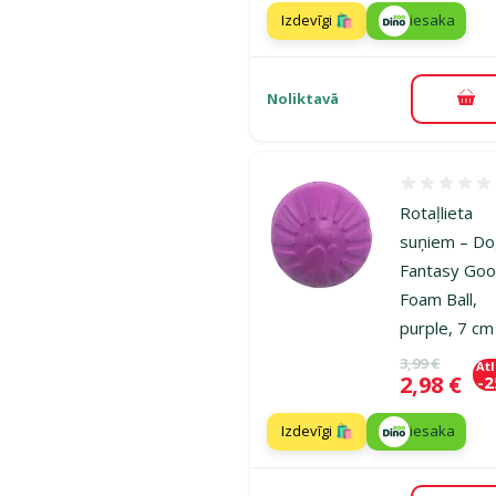
Izdevīgi 🛍️
iesaka
Noliktavā
Pie
Atsauksmes
Rotaļlieta
suņiem – D
Fantasy Goo
Foam Ball,
purple, 7 cm
Oriģinālā ce
3,99 €
At
Cena
2,98 €
-
Izdevīgi 🛍️
iesaka