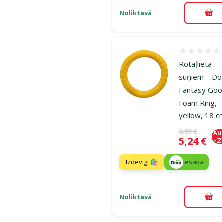
Noliktavā
Pie
Atsauksmes
Rotaļlieta
suņiem – D
Fantasy Goo
Foam Ring,
yellow, 18 
Oriģinālā ce
6,99 €
At
Cena
5,24 €
-
Izdevīgi 🛍️
iesaka
Noliktavā
Pie