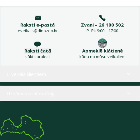
Raksti e-pastā
Zvani – 26 100 502
eveikals@dinozoo.lv
P–Pk 9:00 – 17:00
Raksti čatā
Apmeklē klātienē
sākt saraksti
kādu no mūsu veikaliem
Izvēlne kājenē
E-veikala klientiem
Uzņēmuma informācija