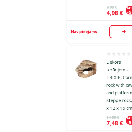
Oriģinālā ce
9,99 €
At
Cena
4,98 €
-
Nav pieejams
Aps
Atsauksmes
Dekors
terārijem –
TRIXIE, Cor
rock with ca
and platform
steppe rock
x 12 x 15 c
Oriģinālā ce
14,99 €
At
Cena
7,48 €
-