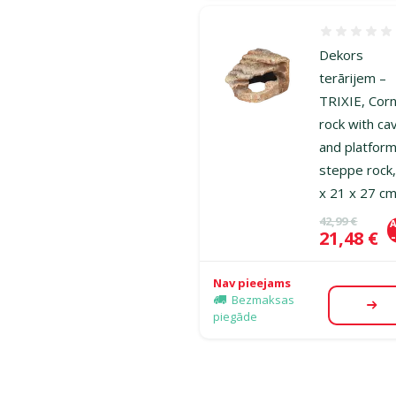
Atsauksmes
Dekors
terārijem –
TRIXIE, Cor
rock with ca
and platform
steppe rock
x 21 x 27 c
Oriģinālā ce
42,99 €
A
Cena
21,48 €
Nav pieejams
Bezmaksas
Aps
piegāde