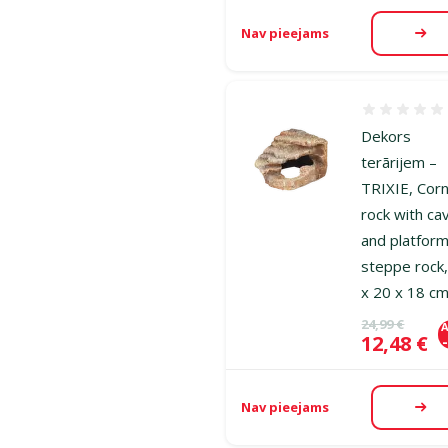
Nav pieejams
Aps
Atsauksmes
Dekors
terārijem –
TRIXIE, Cor
rock with ca
and platform
steppe rock
x 20 x 18 c
Oriģinālā ce
24,99 €
A
Cena
12,48 €
Nav pieejams
Aps