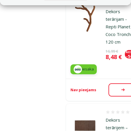
Atsauksmes
Dekors
terārijam -
Repti Planet
Coco Tronch
120 cm
Oriģinālā ce
16,99 €
At
Cena
8,48 €
-
iesaka
Nav pieejams
Aps
Atsauksmes
Dekors
terārijem –