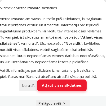
Noliktavā
Pie
Šī tīmekļa vietne izmanto sīkdatnes
Vietnē izmantojam savas un trešo pušu sīkdatnes, lai saglabātu
Atsauksmes
tavu iepirkšanās vēsturi un izmantotu informāciju par iepriekš
Dekors
iegādātajiem produktiem, lai rādītu tev interesējošas reklāmas.
terārijam –
Tu vari piekrist sīkdatņu izmantošanai, nospiežot
“Atļaut visas
Repti Planet
sīkdatnes”
, vai noraidīt tās, nospiežot
“Noraidīt”
. Izvēloties
Coco Tronch
noraidīt visas sīkdatnes, vietnē saglabāsim tikai tehniskās
80 cm
sīkdatnes, kuras nepieciešamas vietnes darbības nodrošināšanai,
Oriģinālā ce
14,99 €
At
un kuru lietošanai nav nepieciešama lietotāja piekrišana.
Cena
7,48 €
-
Vairāk informācijas par sīkdatņu izmantošanu, pārvaldīšanu,
iesaka
piekrišanas mainīšanu vai atcelšanu atradīsi
sīkdatņu politikā
.
Atļaut visas sīkdatnes
Noraidīt
Nav pieejams
Aps
Pielāgot izvēli