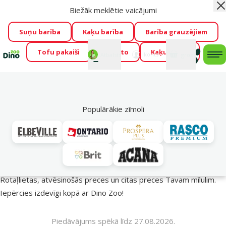
Biežāk meklētie vaicājumi
Aiz
Visu mēnesi Dino Zoo piedāvā lieliskas cenas mīluļu TOP
barībām! 🍖
→
Skatīt piedāvājumu!
Suņu barība
Kaķu barība
Barība grauzējiem
Tofu pakaiši
Foresto
Kaķu mājas
Fotokonkurss “GADA ŪSAIŅI”!
Varbūt tieši Tavs mīlulis
Mans
Mans
konts
Atbalsts
grozs
me
būs 2027. gada zvaigzne
→
Piedalīties
Mek
🔥 Akciju piedāvājumi
Populārākie zīmoli
Vasara turpinās – atlaides katrai gaumei!
Rotaļlietas, atvēsinošās preces un citas preces Tavam mīlulim.
Iepērcies izdevīgi kopā ar Dino Zoo!
Piedāvājums spēkā līdz 27.08.2026.