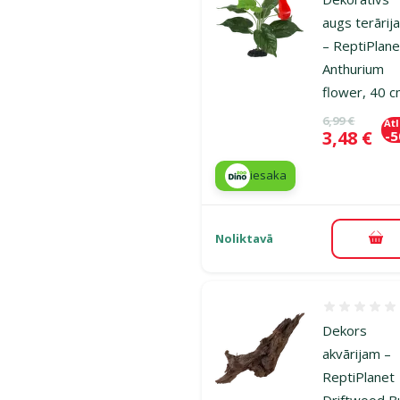
augs terārij
– ReptiPlane
Anthurium
flower, 40 
Oriģinālā ce
6,99 €
At
Cena
3,48 €
-
iesaka
Noliktavā
Pie
Atsauksmes
Dekors
akvārijam –
ReptiPlanet
Driftwood B