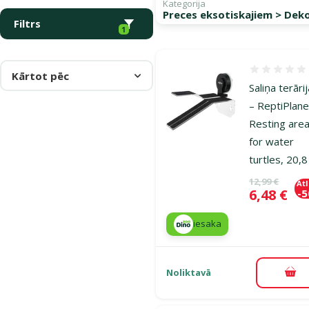
Kategorija
Preces eksotiskajiem > Deko
Filtrs
1
Atsauksmes
Kārtot pēc
Saliņa terāri
– ReptiPlane
Resting are
for water
turtles, 20,
Oriģinālā ce
12,99 €
At
Cena
6,48 €
-
iesaka
Noliktavā
Pie