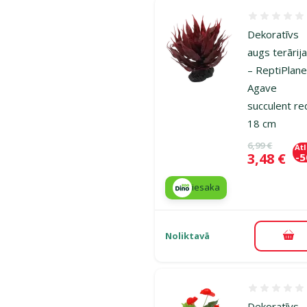
Atsauksmes
Dekoratīvs
augs terārij
– ReptiPlane
Agave
succulent re
18 cm
Oriģinālā ce
6,99 €
At
Cena
3,48 €
-
iesaka
Noliktavā
Pie
Atsauksmes
Dekoratīvs