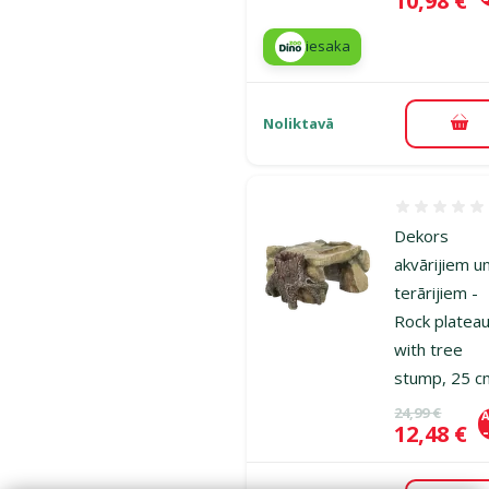
10,98 €
iesaka
Noliktavā
Pie
Atsauksmes
Dekors
akvārijiem u
terārijiem -
Rock platea
with tree
stump, 25 c
Oriģinālā ce
24,99 €
A
Cena
12,48 €