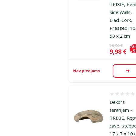
TRIXIE, Rear
Side Walls,
Black Cork,
Pressed, 10
50 x 2 cm
Oriģinālā ce
19,99 €
At
Cena
9,98 €
-
Nav pieejams
Aps
Atsauksmes
Dekors
terārijem –
TRIXIE, Rept
cave, stepp
17 x 7 x 10