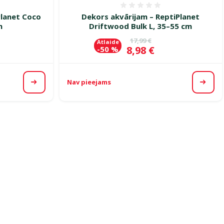
smes 0%
Atsauksmes 0%
Planet Coco
Dekors akvārijam – ReptiPlanet
m
Driftwood Bulk L, 35–55 cm
ena
Oriģinālā cena
17,99 €
Atlaide
Cena
8,98 €
-50 %
Nav pieejams
Apskatīt
Apska