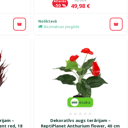
99,99 €
Atlaide
Cena
49,98 €
-50 %
Noliktavā
Pievienot grozam
Pievi
Bezmaksas piegāde
iesaka
smes 0%
Atsauksmes 0%
rijam –
Dekoratīvs augs terārijam –
ent red, 18
ReptiPlanet Anthurium flower, 40 cm