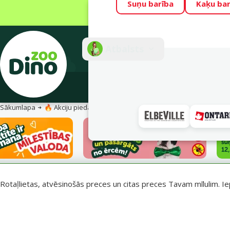
Suņu barība
Kaķu bar
Visu mēnesi Din
Fotokonkurss “G
Atbalsts
E-veik
Sākumlapa
🔥 Akciju piedāvājumi
Vasara turpinās – atlaides katrai g
Rotaļlietas, atvēsinošās preces un citas preces Tavam mīlulim. Ie