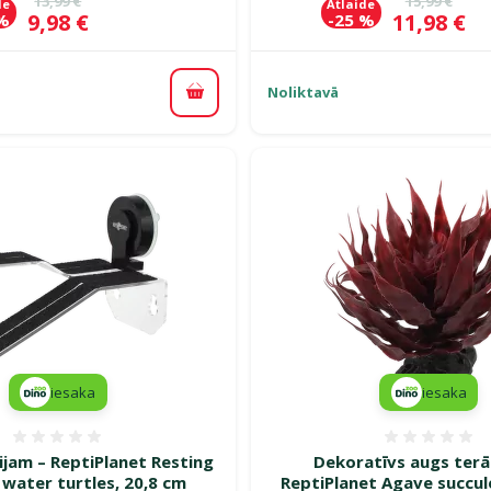
13,99 €
15,99 €
de
Atlaide
Cena
Cena
9,98 €
11,98 €
 %
-25 %
Noliktavā
Pievienot grozam
iesaka
iesaka
Atsauksmes 0%
Atsauk
rijam – ReptiPlanet Resting
Dekoratīvs augs terā
 water turtles, 20,8 cm
ReptiPlanet Agave succul