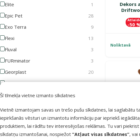
Dekors a
Elite
1
Driftwo
Epic Pet
28
Atlaid
-50 
Exo Terra
9
Flexi
13
Noliktavā
Fluval
3
FURminator
3
Georplast
20
GimDog
3
Groom Professional
10
Šī tīmekļa vietne izmanto sīkdatnes
Joy&Toy
1
Vietnē izmantojam savas un trešo pušu sīkdatnes, lai saglabātu t
Juwel
11
iepirkšanās vēsturi un izmantotu informāciju par iepriekš iegādāt
produktiem, lai rādītu tev interesējošas reklāmas. Tu vari piekrist
KAY
2
sīkdatņu izmantošanai, nospiežot
“Atļaut visas sīkdatnes”
, vai
KONG
13