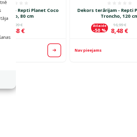
etnē
Atsauksmes 0%
Atsauk
rijam – Repti Planet Coco
Dekors terārijam - Repti 
s
Troncho, 80 cm
Troncho, 120 c
tāja
Oriģinālā cena
Oriģinālā c
14,99 €
16,99 €
de
Atlaide
Cena
Cena
7,48 €
8,48 €
 %
-50 %
išanas
Nav pieejams
Apskatīt