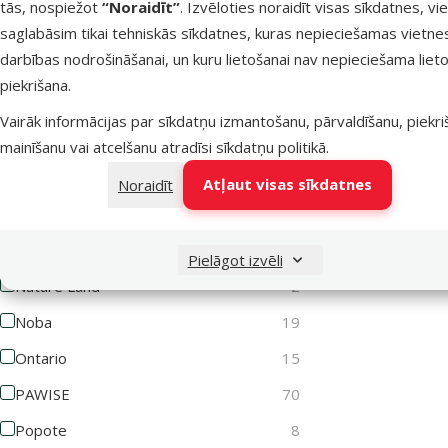
tās, nospiežot
“Noraidīt”
. Izvēloties noraidīt visas sīkdatnes, vi
Dekors terā
saglabāsim tikai tehniskās sīkdatnes, kuras nepieciešamas vietne
Lets Play
1
darbības nodrošināšanai, un kuru lietošanai nav nepieciešama lieto
Magic Cat
62
piekrišana.
Atlai
-50
Magic Litter
2
Vairāk informācijas par sīkdatņu izmantošanu, pārvaldīšanu, piekr
Marina
10
mainīšanu vai atcelšanu atradīsi
sīkdatņu politikā
.
Nav pieejams
MISOKO
2
Atļaut visas sīkdatnes
Noraidīt
MPS2
12
Mr. Dental
6
Pielāgot izvēli
Nature Land
2
Noba
19
Ontario
15
PAWISE
70
Popote
8