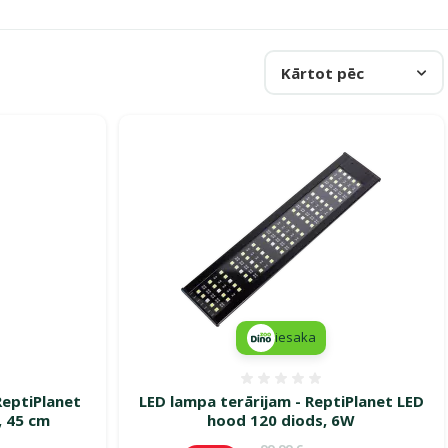
Kārtot pēc
iesaka
smes 0%
Atsauksmes 0%
ReptiPlanet
LED lampa terārijam - ReptiPlanet LED
, 45 cm
hood 120 diods, 6W
ena
Oriģinālā cena