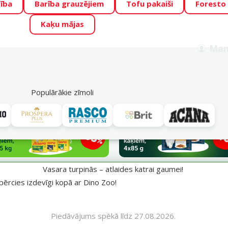
ība
Barība grauzējiem
Tofu pakaiši
Foresto
o Zoo piedāvā lieliskas cenas mīluļu TOP barībām! 🍖
→
Skat
Kaķu mājas
ADA ŪSAIŅI”!
Varbūt tieši Tavs mīlulis būs 2027. gada zvai
Man
Meklēt
als
Akciju piedāvājumi
Veikali
Pakalpojumi
P
39
Populārākie zīmoli
aumei!
Vasara turpinās – atlaides katrai gaumei!
pērcies izdevīgi kopā ar Dino Zoo!
Piedāvājums spēkā līdz 27.08.2026.