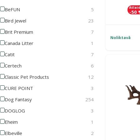
Atlai
BeFUN
5
-50
Bird Jewel
23
Brit Premium
7
Noliktavā
Canada Litter
1
Catit
7
Certech
6
Classic Pet Products
12
CURE POINT
3
Dog Fantasy
254
DOGLOG
3
Eheim
1
Elbeville
2