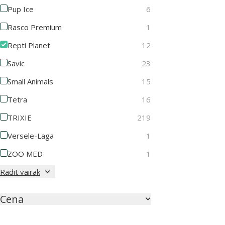
Pup Ice
6
Rasco Premium
1
Repti Planet
12
Savic
23
Small Animals
15
Tetra
16
TRIXIE
219
Versele-Laga
1
ZOO MED
1
Rādīt vairāk
Cena