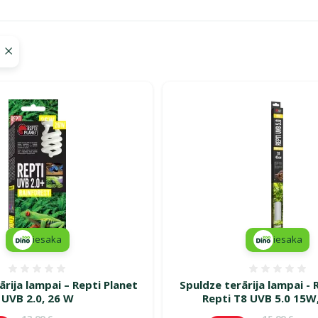
a turpinās – atlaides katrai gaumei!"
iesaka
iesaka
Atsauksmes 0%
Atsauk
ārija lampai – Repti Planet
Spuldze terārija lampai - 
UVB 2.0, 26 W
Repti T8 UVB 5.0 15W
Oriģinālā cena
Oriģinālā c