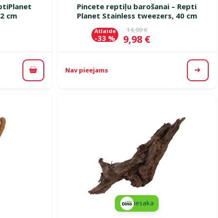
ptiPlanet
Pincete reptiļu barošanai – Repti
12 cm
Planet Stainless tweezers, 40 cm
ena
Oriģinālā cena
14,99 €
Atlaide
Cena
9,98 €
-33 %
Nav pieejams
Pievienot grozam
Apska
iesaka