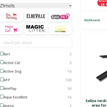
Atlai
-28
Zīmols
Parametriskais filtrs
Noliktavā
Atlasīt pēc zīmola
8in1
2
Active Cat
2
Active Dog
18
AFP
106
AmiPlay
56
Aqua Excellent
18
Saliņa terā
area for
Avesa
2