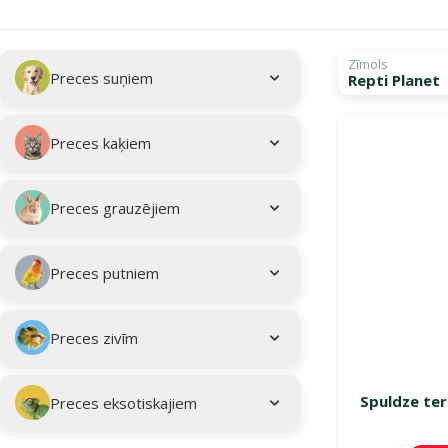
Apakškategorija
Atlasītie filtri
Zīmols
Preces suņiem
Repti Planet
Kampaņa: "Vasar
Preces kaķiem
Preces grauzējiem
Preces putniem
Preces zivīm
Spuldze ter
Preces eksotiskajiem