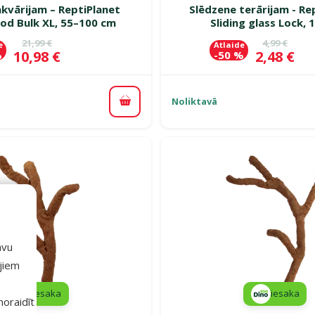
kvārijam – ReptiPlanet
Slēdzene terārijam - Re
od Bulk XL, 55–100 cm
Sliding glass Lock, 
Oriģinālā cena
Oriģinālā c
21,99 €
4,99 €
e
Atlaide
Cena
Cena
10,98 €
2,48 €
%
-50 %
Noliktavā
Pievienot grozam
avu
ajiem
iesaka
iesaka
 noraidīt