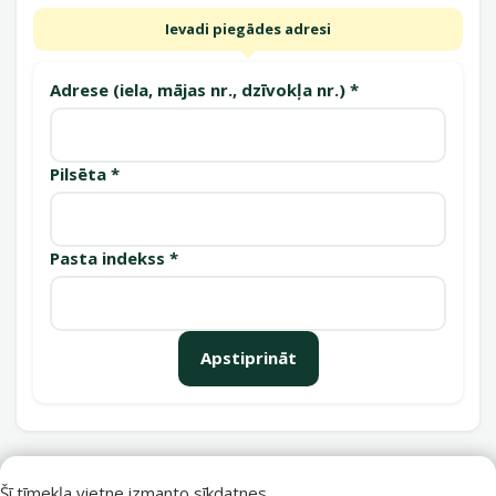
Ievadi piegādes adresi
Adrese (iela, mājas nr., dzīvokļa nr.) *
Pilsēta *
Pasta indekss *
Apstiprināt
Saņemšanas punkti
Šī tīmekļa vietne izmanto sīkdatnes