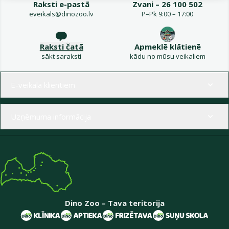
Raksti e-pastā
Zvani – 26 100 502
eveikals@dinozoo.lv
P–Pk 9:00 – 17:00
Raksti čatā
Apmeklē klātienē
sākt saraksti
kādu no mūsu veikaliem
Izvēlne kājenē
E-veikala klientiem
Uzņēmuma informācija
Dino Zoo – Tava teritorija