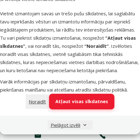
Latvijas Pasts pakomāti
trešdien
Vietnē izmantojam savas un trešo pušu sīkdatnes, lai saglabātu
tavu iepirkšanās vēsturi un izmantotu informāciju par iepriekš
iegādātajiem produktiem, lai rādītu tev interesējošas reklāmas.
LATVIJAS PASTS nodaļas
trešdien
Tu vari piekrist sīkdatņu izmantošanai, nospiežot
“Atļaut visas
sīkdatnes”
, vai noraidīt tās, nospiežot
“Noraidīt”
. Izvēloties
noraidīt visas sīkdatnes, vietnē saglabāsim tikai tehniskās
OMNIVA pakomāti
trešdien
sīkdatnes, kuras nepieciešamas vietnes darbības nodrošināšanai,
un kuru lietošanai nav nepieciešama lietotāja piekrišana.
Vairāk informācijas par sīkdatņu izmantošanu, pārvaldīšanu,
DPD Pickup tīkls
trešdien
piekrišanas mainīšanu vai atcelšanu atradīsi
sīkdatņu politikā
.
Atļaut visas sīkdatnes
Noraidīt
Pievienot grozam
Pielāgot izvēli