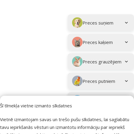
Parametriskais filtrs
Atlasītie filtri
Kampaņa: "Vasara turpinās – atlaides katrai gaumei!"
Apakškategorija
Preces suņiem
Preces kaķiem
Preces grauzējiem
Preces putniem
Preces zivīm
Šī tīmekļa vietne izmanto sīkdatnes
Preces
Vietnē izmantojam savas un trešo pušu sīkdatnes, lai saglabātu
eksotiskajiem
tavu iepirkšanās vēsturi un izmantotu informāciju par iepriekš