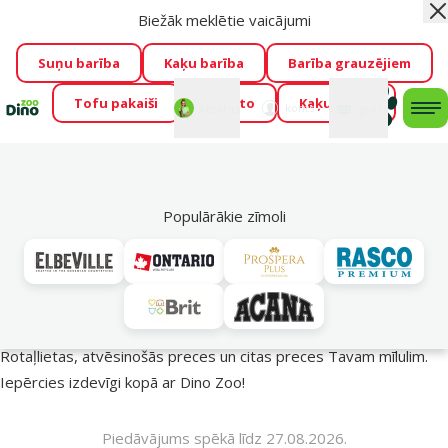
Biežāk meklētie vaicājumi
Aiz
Visu mēnesi Dino Zoo piedāvā lieliskas cenas mīluļu TOP
barībām! 🍖
→
Skatīt piedāvājumu!
Suņu barība
Kaķu barība
Barība grauzējiem
Tofu pakaiši
Foresto
Kaķu mājas
Fotokonkurss “GADA ŪSAIŅI”!
Varbūt tieši Tavs mīlulis
Mans
Mans
konts
Atbalsts
grozs
me
būs 2027. gada zvaigzne
→
Piedalīties
Mek
🔥 Akciju piedāvājumi
Populārākie zīmoli
Vasara turpinās – atlaides katrai gaumei!
Rotaļlietas, atvēsinošās preces un citas preces Tavam mīlulim.
Iepērcies izdevīgi kopā ar Dino Zoo!
Piedāvājums spēkā līdz 27.08.2026.