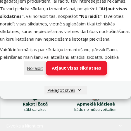
iegādātajiem produktiem, lai rādītu tev interesējošas reklāmas.
Kampaņa: Vasara
Tu vari piekrist sīkdatņu izmantošanai, nospiežot
“Atļaut visas
turpinās – atlaides katrai
Filtrs
sīkdatnes”
, vai noraidīt tās, nospiežot
“Noraidīt”
. Izvēloties
gaumei!
noraidīt visas sīkdatnes, vietnē saglabāsim tikai tehniskās
Produkti nav atrasti
sīkdatnes, kuras nepieciešamas vietnes darbības nodrošināšanai,
Kārtot pēc
un kuru lietošanai nav nepieciešama lietotāja piekrišana.
Vairāk informācijas par sīkdatņu izmantošanu, pārvaldīšanu,
piekrišanas mainīšanu vai atcelšanu atradīsi
sīkdatņu politikā
.
Atļaut visas sīkdatnes
Noraidīt
Raksti e-pastā
Zvani – 26 100 502
eveikals@dinozoo.lv
P–Pk 9:00 – 17:00
Pielāgot izvēli
Raksti čatā
Apmeklē klātienē
sākt saraksti
kādu no mūsu veikaliem
Izvēlne kājenē
E-veikala klientiem