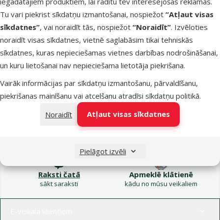
iegādātajiem produktiem, lai rādītu tev interesējošas reklāmas.
Kampaņa: Vasara
Tu vari piekrist sīkdatņu izmantošanai, nospiežot
“Atļaut visas
turpinās – atlaides katrai
Filtrs
sīkdatnes”
, vai noraidīt tās, nospiežot
“Noraidīt”
. Izvēloties
gaumei!
noraidīt visas sīkdatnes, vietnē saglabāsim tikai tehniskās
Produkti nav atrasti
sīkdatnes, kuras nepieciešamas vietnes darbības nodrošināšanai,
Kārtot pēc
un kuru lietošanai nav nepieciešama lietotāja piekrišana.
Vairāk informācijas par sīkdatņu izmantošanu, pārvaldīšanu,
piekrišanas mainīšanu vai atcelšanu atradīsi
sīkdatņu politikā
.
Atļaut visas sīkdatnes
Noraidīt
Raksti e-pastā
Zvani – 26 100 502
eveikals@dinozoo.lv
P–Pk 9:00 – 17:00
Pielāgot izvēli
Raksti čatā
Apmeklē klātienē
sākt saraksti
kādu no mūsu veikaliem
Izvēlne kājenē
E-veikala klientiem