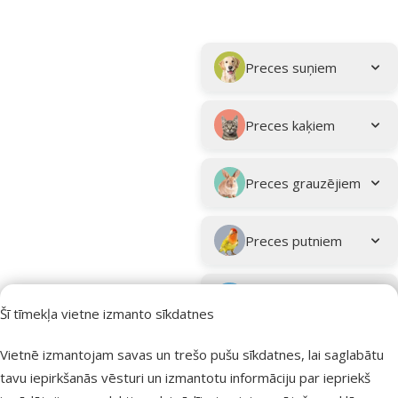
Parametriskais filtrs
Atlasītie filtri
Kampaņa: "Vasara turpinās – atlaides katrai gaumei!"
Apakškategorija
Preces suņiem
Preces kaķiem
Preces grauzējiem
Preces putniem
Preces zivīm
Šī tīmekļa vietne izmanto sīkdatnes
Preces
Vietnē izmantojam savas un trešo pušu sīkdatnes, lai saglabātu
eksotiskajiem
tavu iepirkšanās vēsturi un izmantotu informāciju par iepriekš