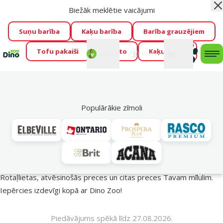
Biežāk meklētie vaicājumi
Aiz
Visu mēnesi Dino Zoo piedāvā lieliskas cenas mīluļu TOP
barībām! 🍖
→
Skatīt piedāvājumu!
Suņu barība
Kaķu barība
Barība grauzējiem
Tofu pakaiši
Foresto
Kaķu mājas
Fotokonkurss “GADA ŪSAIŅI”!
Varbūt tieši Tavs mīlulis
Mans
Mans
konts
Atbalsts
grozs
me
būs 2027. gada zvaigzne
→
Piedalīties
Mek
🔥 Akciju piedāvājumi
Populārākie zīmoli
Vasara turpinās – atlaides katrai gaumei!
Rotaļlietas, atvēsinošās preces un citas preces Tavam mīlulim.
Iepērcies izdevīgi kopā ar Dino Zoo!
Piedāvājums spēkā līdz 27.08.2026.