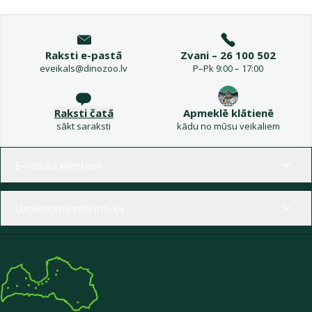
Raksti e-pastā
Zvani – 26 100 502
eveikals@dinozoo.lv
P–Pk 9:00 – 17:00
Raksti čatā
Apmeklē klātienē
sākt saraksti
kādu no mūsu veikaliem
Izvēlne kājenē
E-veikala klientiem
Uzņēmuma informācija