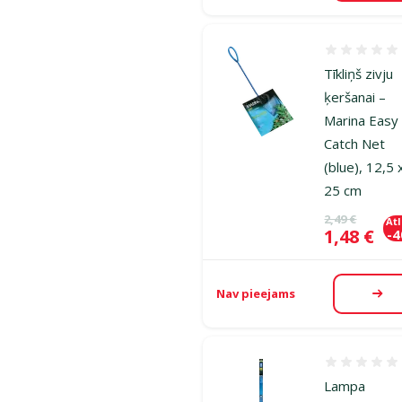
Atsauksmes
Tīkliņš zivju
ķeršanai –
Marina Easy
Catch Net
(blue), 12,5 
25 cm
Oriģinālā ce
2,49 €
At
Cena
1,48 €
-
Nav pieejams
Aps
Atsauksmes
Lampa