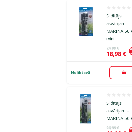
Atsauksmes
Sildītājs
akvārijam –
MARINA 50
mini
Oriģinālā ce
24,99 €
A
Cena
18,98 €
Noliktavā
Pie
Atsauksmes
Sildītājs
akvārijam –
MARINA 50
Oriģinālā ce
26,99 €
A