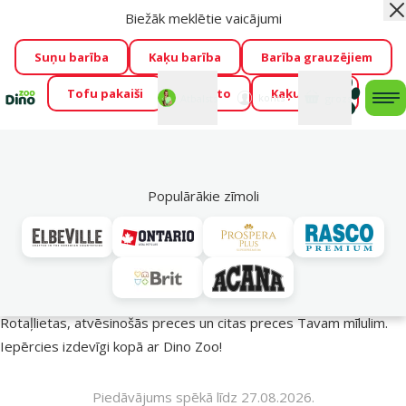
Biežāk meklētie vaicājumi
Aiz
Visu mēnesi Dino Zoo piedāvā lieliskas cenas mīluļu TOP
barībām! 🍖
→
Skatīt piedāvājumu!
Suņu barība
Kaķu barība
Barība grauzējiem
Tofu pakaiši
Foresto
Kaķu mājas
Fotokonkurss “GADA ŪSAIŅI”!
Varbūt tieši Tavs mīlulis
Mans
Mans
konts
Atbalsts
grozs
me
būs 2027. gada zvaigzne
→
Piedalīties
Mek
🔥 Akciju piedāvājumi
Populārākie zīmoli
Vasara turpinās – atlaides katrai gaumei!
Rotaļlietas, atvēsinošās preces un citas preces Tavam mīlulim.
Iepērcies izdevīgi kopā ar Dino Zoo!
Piedāvājums spēkā līdz 27.08.2026.