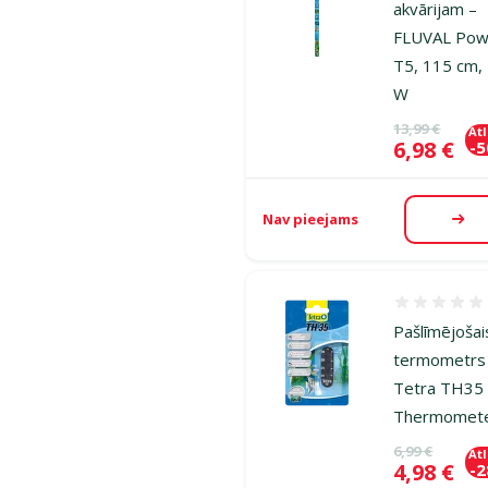
akvārijam –
FLUVAL Pow
T5, 115 cm,
W
Oriģinālā ce
13,99 €
At
Cena
6,98 €
-
Nav pieejams
Aps
Atsauksmes
Pašlīmējošai
termometrs
Tetra TH35
Thermomet
Oriģinālā ce
6,99 €
At
Cena
4,98 €
-