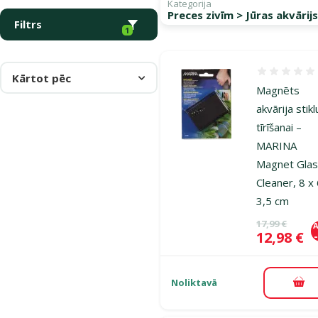
Kategorija
Preces zivīm > Jūras akvārij
Filtrs
1
Atsauksmes
Kārtot pēc
Magnēts
akvārija stikl
tīrīšanai –
MARINA
Magnet Gla
Cleaner, 8 x 
3,5 cm
Oriģinālā ce
17,99 €
A
Cena
12,98 €
Noliktavā
Pie