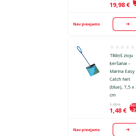
Cena
19,98 €
Nav pieejams
Aps
Atsauksmes
Tīkliņš zivju
ķeršanai –
Marina Easy
Catch Net
(blue), 7,5 x
cm
Oriģinālā ce
1,99 €
At
Cena
1,48 €
-
Nav pieejams
Aps