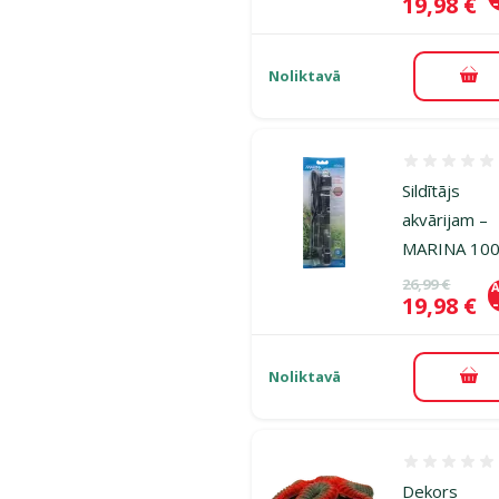
Cena
19,98 €
Noliktavā
Pie
Atsauksmes
Sildītājs
akvārijam –
MARINA 10
Oriģinālā ce
26,99 €
A
Cena
19,98 €
Noliktavā
Pie
Atsauksmes
Dekors