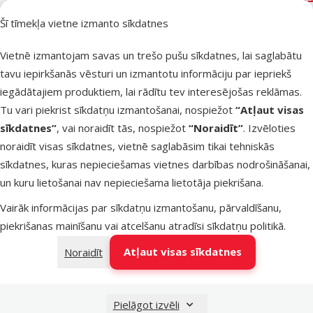
Šī tīmekļa vietne izmanto sīkdatnes
Noliktavā
Pie
Vietnē izmantojam savas un trešo pušu sīkdatnes, lai saglabātu
tavu iepirkšanās vēsturi un izmantotu informāciju par iepriekš
iegādātajiem produktiem, lai rādītu tev interesējošas reklāmas.
Atsauksmes
Tu vari piekrist sīkdatņu izmantošanai, nospiežot
“Atļaut visas
Dekors
sīkdatnes”
, vai noraidīt tās, nospiežot
“Noraidīt”
. Izvēloties
akvārijiem u
noraidīt visas sīkdatnes, vietnē saglabāsim tikai tehniskās
terārijiem -
sīkdatnes, kuras nepieciešamas vietnes darbības nodrošināšanai,
Rock platea
un kuru lietošanai nav nepieciešama lietotāja piekrišana.
with tree
stump, 25 c
Vairāk informācijas par sīkdatņu izmantošanu, pārvaldīšanu,
piekrišanas mainīšanu vai atcelšanu atradīsi
sīkdatņu politikā
.
Oriģinālā ce
24,99 €
A
Cena
12,48 €
Atļaut visas sīkdatnes
Noraidīt
Noliktavā
Pie
Pielāgot izvēli