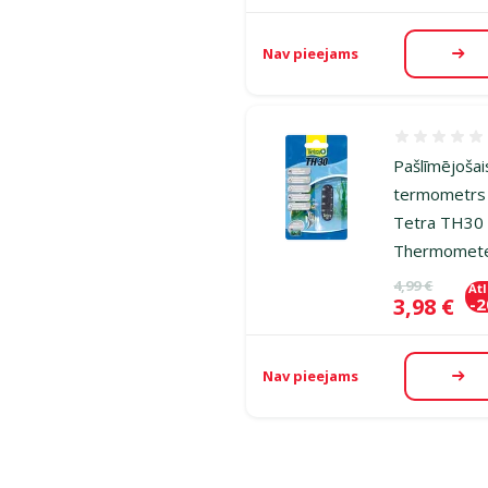
Nav pieejams
Aps
Atsauksmes
Pašlīmējošai
termometrs
Tetra TH30
Thermomet
Oriģinālā ce
4,99 €
At
Cena
3,98 €
-
Nav pieejams
Aps