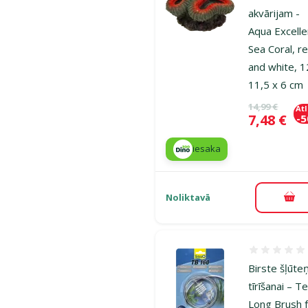
akvārijam -
Aqua Excelle
Sea Coral, r
and white, 1
11,5 x 6 cm
Oriģinālā ce
14,99 €
At
Cena
7,48 €
-
iesaka
Noliktavā
Pie
Atsauksmes
Birste šļūte
tīrīšanai – T
Long Brush 