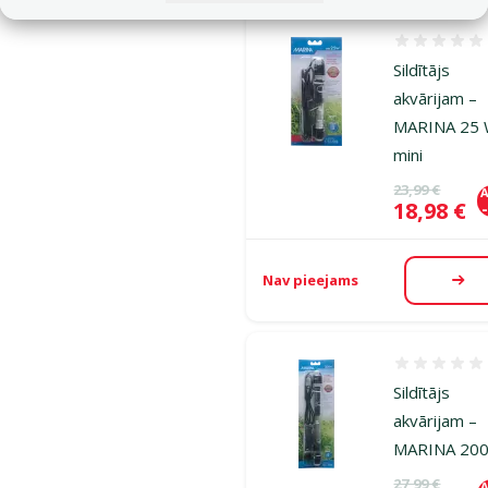
Atsauksmes
Sildītājs
akvārijam –
MARINA 25
mini
Oriģinālā ce
23,99 €
A
Cena
18,98 €
Nav pieejams
Aps
Atsauksmes
Sildītājs
akvārijam –
MARINA 20
Oriģinālā ce
27,99 €
A