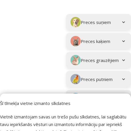
Parametriskais filtrs
Atlasītie filtri
Kampaņa: "Vasara turpinās – atlaides katrai gaumei!"
Apakškategorija
Preces suņiem
Preces kaķiem
Preces grauzējiem
Preces putniem
Preces zivīm
Šī tīmekļa vietne izmanto sīkdatnes
Preces
Vietnē izmantojam savas un trešo pušu sīkdatnes, lai saglabātu
eksotiskajiem
tavu iepirkšanās vēsturi un izmantotu informāciju par iepriekš