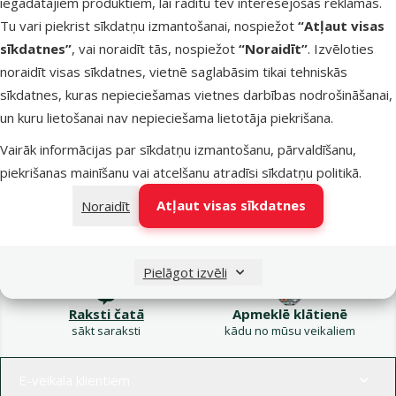
iegādātajiem produktiem, lai rādītu tev interesējošas reklāmas.
Kampaņa: Vasara
Tu vari piekrist sīkdatņu izmantošanai, nospiežot
“Atļaut visas
turpinās – atlaides katrai
Filtrs
sīkdatnes”
, vai noraidīt tās, nospiežot
“Noraidīt”
. Izvēloties
gaumei!
noraidīt visas sīkdatnes, vietnē saglabāsim tikai tehniskās
Produkti nav atrasti
sīkdatnes, kuras nepieciešamas vietnes darbības nodrošināšanai,
Kārtot pēc
un kuru lietošanai nav nepieciešama lietotāja piekrišana.
Vairāk informācijas par sīkdatņu izmantošanu, pārvaldīšanu,
piekrišanas mainīšanu vai atcelšanu atradīsi
sīkdatņu politikā
.
Atļaut visas sīkdatnes
Noraidīt
Raksti e-pastā
Zvani – 26 100 502
eveikals@dinozoo.lv
P–Pk 9:00 – 17:00
Pielāgot izvēli
Raksti čatā
Apmeklē klātienē
sākt saraksti
kādu no mūsu veikaliem
Izvēlne kājenē
E-veikala klientiem