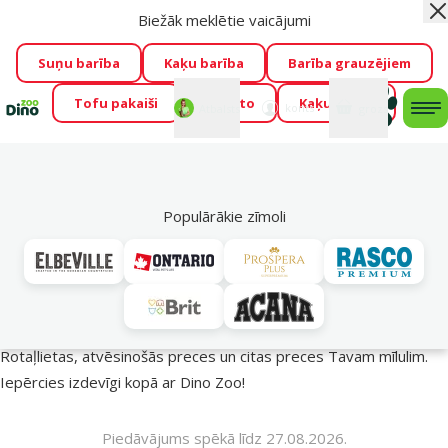
Biežāk meklētie vaicājumi
Aiz
Visu mēnesi Dino Zoo piedāvā lieliskas cenas mīluļu TOP
barībām! 🍖
→
Skatīt piedāvājumu!
Suņu barība
Kaķu barība
Barība grauzējiem
Tofu pakaiši
Foresto
Kaķu mājas
Fotokonkurss “GADA ŪSAIŅI”!
Varbūt tieši Tavs mīlulis
Mans
Mans
konts
Atbalsts
grozs
me
būs 2027. gada zvaigzne
→
Piedalīties
Mek
🔥 Akciju piedāvājumi
Populārākie zīmoli
Vasara turpinās – atlaides katrai gaumei!
Rotaļlietas, atvēsinošās preces un citas preces Tavam mīlulim.
Iepērcies izdevīgi kopā ar Dino Zoo!
Piedāvājums spēkā līdz 27.08.2026.