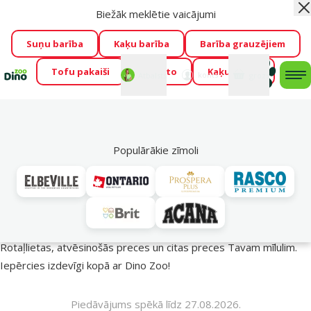
Biežāk meklētie vaicājumi
Aiz
Visu mēnesi Dino Zoo piedāvā lieliskas cenas mīluļu TOP
barībām! 🍖
→
Skatīt piedāvājumu!
Suņu barība
Kaķu barība
Barība grauzējiem
Tofu pakaiši
Foresto
Kaķu mājas
Fotokonkurss “GADA ŪSAIŅI”!
Varbūt tieši Tavs mīlulis
Mans
Mans
konts
Atbalsts
grozs
me
būs 2027. gada zvaigzne
→
Piedalīties
Mek
🔥 Akciju piedāvājumi
Populārākie zīmoli
Vasara turpinās – atlaides katrai gaumei!
Rotaļlietas, atvēsinošās preces un citas preces Tavam mīlulim.
Iepērcies izdevīgi kopā ar Dino Zoo!
Piedāvājums spēkā līdz 27.08.2026.