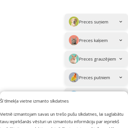
Parametriskais filtrs
Atlasītie filtri
Kampaņa: "Vasara turpinās – atlaides katrai gaumei!"
Apakškategorija
Preces suņiem
Preces kaķiem
Preces grauzējiem
Preces putniem
Preces zivīm
Šī tīmekļa vietne izmanto sīkdatnes
Preces
Vietnē izmantojam savas un trešo pušu sīkdatnes, lai saglabātu
eksotiskajiem
tavu iepirkšanās vēsturi un izmantotu informāciju par iepriekš