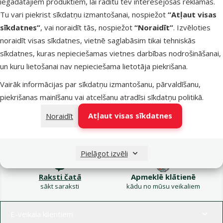
iegādātajiem produktiem, lai rādītu tev interesējošas reklāmas.
Kampaņa: Vasara
Tu vari piekrist sīkdatņu izmantošanai, nospiežot
“Atļaut visas
turpinās – atlaides katrai
Filtrs
sīkdatnes”
, vai noraidīt tās, nospiežot
“Noraidīt”
. Izvēloties
gaumei!
noraidīt visas sīkdatnes, vietnē saglabāsim tikai tehniskās
Produkti nav atrasti
sīkdatnes, kuras nepieciešamas vietnes darbības nodrošināšanai,
Kārtot pēc
un kuru lietošanai nav nepieciešama lietotāja piekrišana.
Vairāk informācijas par sīkdatņu izmantošanu, pārvaldīšanu,
piekrišanas mainīšanu vai atcelšanu atradīsi
sīkdatņu politikā
.
Atļaut visas sīkdatnes
Noraidīt
Raksti e-pastā
Zvani – 26 100 502
eveikals@dinozoo.lv
P–Pk 9:00 – 17:00
Pielāgot izvēli
Raksti čatā
Apmeklē klātienē
sākt saraksti
kādu no mūsu veikaliem
Izvēlne kājenē
E-veikala klientiem