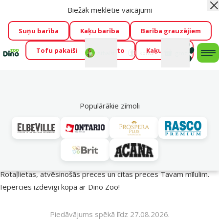
Biežāk meklētie vaicājumi
Aiz
Visu mēnesi Dino Zoo piedāvā lieliskas cenas mīluļu TOP
barībām! 🍖
→
Skatīt piedāvājumu!
Suņu barība
Kaķu barība
Barība grauzējiem
Tofu pakaiši
Foresto
Kaķu mājas
Fotokonkurss “GADA ŪSAIŅI”!
Varbūt tieši Tavs mīlulis
Mans
Mans
konts
Atbalsts
grozs
me
būs 2027. gada zvaigzne
→
Piedalīties
Mek
🔥 Akciju piedāvājumi
Populārākie zīmoli
Vasara turpinās – atlaides katrai gaumei!
Rotaļlietas, atvēsinošās preces un citas preces Tavam mīlulim.
Iepērcies izdevīgi kopā ar Dino Zoo!
Piedāvājums spēkā līdz 27.08.2026.