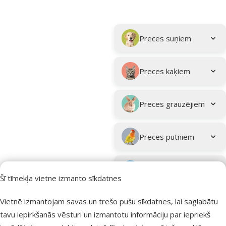
Parametriskais filtrs
Atlasītie filtri
Kampaņa: "Vasara turpinās – atlaides katrai gaumei!"
Apakškategorija
Preces suņiem
Preces kaķiem
Preces grauzējiem
Preces putniem
Preces zivīm
Šī tīmekļa vietne izmanto sīkdatnes
Preces
Vietnē izmantojam savas un trešo pušu sīkdatnes, lai saglabātu
eksotiskajiem
tavu iepirkšanās vēsturi un izmantotu informāciju par iepriekš