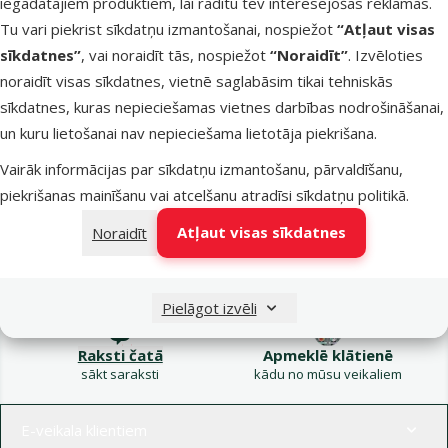
iegādātajiem produktiem, lai rādītu tev interesējošas reklāmas.
Kampaņa: Vasara
Tu vari piekrist sīkdatņu izmantošanai, nospiežot
“Atļaut visas
turpinās – atlaides katrai
Filtrs
sīkdatnes”
, vai noraidīt tās, nospiežot
“Noraidīt”
. Izvēloties
gaumei!
noraidīt visas sīkdatnes, vietnē saglabāsim tikai tehniskās
Produkti nav atrasti
sīkdatnes, kuras nepieciešamas vietnes darbības nodrošināšanai,
Kārtot pēc
un kuru lietošanai nav nepieciešama lietotāja piekrišana.
Vairāk informācijas par sīkdatņu izmantošanu, pārvaldīšanu,
piekrišanas mainīšanu vai atcelšanu atradīsi
sīkdatņu politikā
.
Atļaut visas sīkdatnes
Noraidīt
Raksti e-pastā
Zvani – 26 100 502
eveikals@dinozoo.lv
P–Pk 9:00 – 17:00
Pielāgot izvēli
Raksti čatā
Apmeklē klātienē
sākt saraksti
kādu no mūsu veikaliem
Izvēlne kājenē
E-veikala klientiem