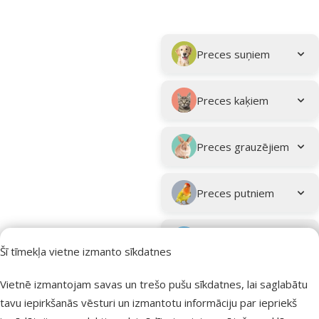
Parametriskais filtrs
Atlasītie filtri
Kampaņa: "Vasara turpinās – atlaides katrai gaumei!"
Apakškategorija
Preces suņiem
Preces kaķiem
Preces grauzējiem
Preces putniem
Preces zivīm
Šī tīmekļa vietne izmanto sīkdatnes
Preces
Vietnē izmantojam savas un trešo pušu sīkdatnes, lai saglabātu
eksotiskajiem
tavu iepirkšanās vēsturi un izmantotu informāciju par iepriekš