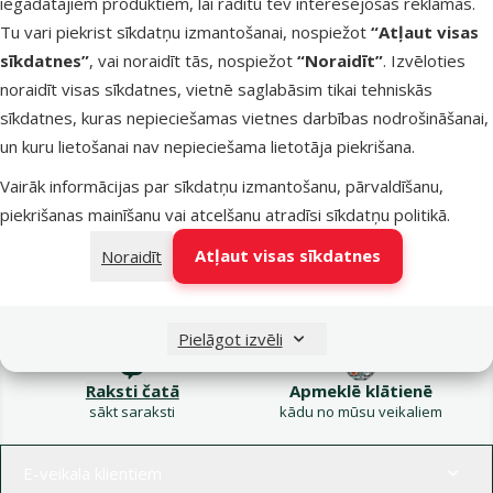
iegādātajiem produktiem, lai rādītu tev interesējošas reklāmas.
Kampaņa: Vasara
Tu vari piekrist sīkdatņu izmantošanai, nospiežot
“Atļaut visas
turpinās – atlaides katrai
Filtrs
sīkdatnes”
, vai noraidīt tās, nospiežot
“Noraidīt”
. Izvēloties
gaumei!
noraidīt visas sīkdatnes, vietnē saglabāsim tikai tehniskās
Produkti nav atrasti
sīkdatnes, kuras nepieciešamas vietnes darbības nodrošināšanai,
Kārtot pēc
un kuru lietošanai nav nepieciešama lietotāja piekrišana.
Vairāk informācijas par sīkdatņu izmantošanu, pārvaldīšanu,
piekrišanas mainīšanu vai atcelšanu atradīsi
sīkdatņu politikā
.
Atļaut visas sīkdatnes
Noraidīt
Raksti e-pastā
Zvani – 26 100 502
eveikals@dinozoo.lv
P–Pk 9:00 – 17:00
Pielāgot izvēli
Raksti čatā
Apmeklē klātienē
sākt saraksti
kādu no mūsu veikaliem
Izvēlne kājenē
E-veikala klientiem