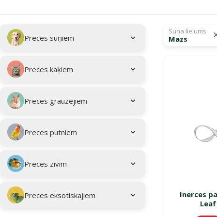
Apakškategorija
Atlasītie filtri
Suņa lielums
Preces suņiem
Mazs
Kampaņa: "Vasar
Preces kaķiem
Preces grauzējiem
Preces putniem
Preces zivīm
Inerces pa
Preces eksotiskajiem
Leaf