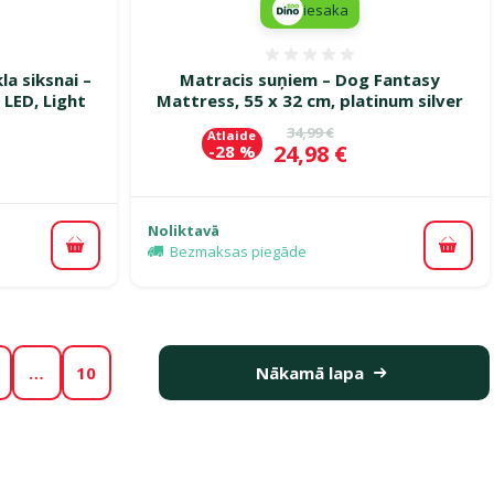
iesaka
smes 0%
Atsauksmes 0%
a siksnai –
Matracis suņiem – Dog Fantasy
 LED, Light
Mattress, 55 x 32 cm, platinum silver
Oriģinālā cena
34,99 €
Atlaide
Cena
24,98 €
-28 %
ena
Noliktavā
Bezmaksas piegāde
Pievi
Pievienot grozam
…
10
Nākamā lapa