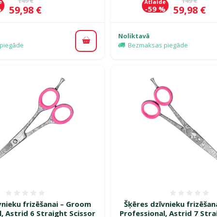
149 €
149 €
e
Atlaide
Cena
Cena
59,98 €
59,98 €
%
-59 %
Noliktavā
Pievienot grozam
piegāde
Bezmaksas piegāde
Atsauksmes 0%
Atsauk
vnieku frizēšanai – Groom
Šķēres dzīvnieku frizēša
, Astrid 6 Straight Scissor
Professional, Astrid 7 Stra