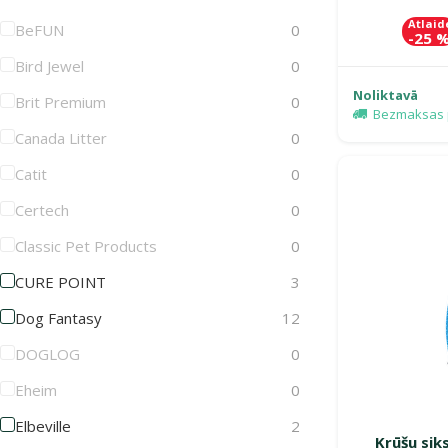
Atlaid
BeFUN
0
-25 
Bird Jewel
0
Noliktavā
Brit Premium
0
Bezmaksas 
Canada Litter
0
Catit
0
Certech
0
Classic Pet Products
0
CURE POINT
3
Dog Fantasy
12
DOGLOG
0
Eheim
0
Elbeville
2
Krūšu sik