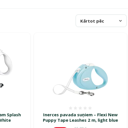
Kārtot pēc
smes 0%
Atsauksmes 0%
lam Splash
Inerces pavada suņiem – Flexi New
White
Puppy Tape Leashes 2 m, light blue
cena
Oriģinālā cena