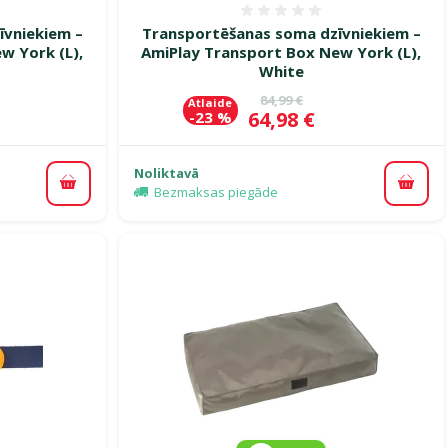
smes 0%
Atsauksmes 0%
īvniekiem –
Transportēšanas soma dzīvniekiem –
w York (L),
AmiPlay Transport Box New York (L),
White
ena
Oriģinālā cena
84,99 €
Atlaide
Cena
64,98 €
-23 %
Noliktavā
Pievienot grozam
Pievi
Bezmaksas piegāde