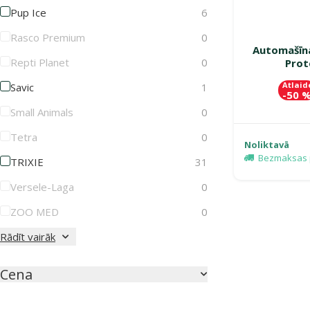
Pup Ice
6
Rasco Premium
0
Automašīna
Repti Planet
0
Prot
Atlaid
Savic
1
-50 
Small Animals
0
Tetra
0
Noliktavā
Bezmaksas 
TRIXIE
31
Versele-Laga
0
ZOO MED
0
Rādīt vairāk
Cena