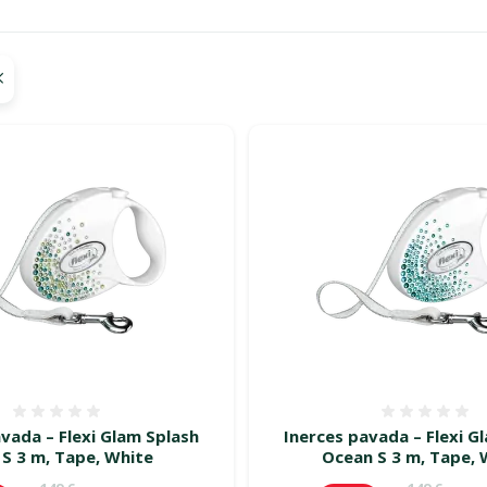
a turpinās – atlaides katrai gaumei!"
Atsauksmes 0%
Atsauk
vada – Flexi Glam Splash
Inerces pavada – Flexi G
 S 3 m, Tape, White
Ocean S 3 m, Tape, 
Oriģinālā cena
Oriģinālā 