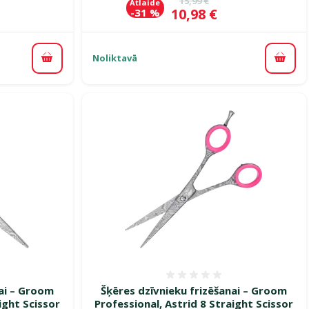
15,99 €
Atlaide
Cena
10,98 €
-31 %
Noliktavā
Pievienot grozam
Pievi
smes 0%
Atsauksmes 0%
nai – Groom
Šķēres dzīvnieku frizēšanai – Groom
ight Scissor
Professional, Astrid 8 Straight Scissor