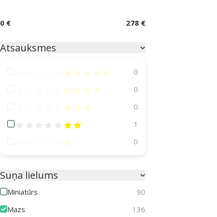
0 €
278 €
Atsauksmes
Atsauksmes 100%
0
Atsauksmes 80%
0
Atsauksmes 60%
0
Atsauksmes 40%
1
Atsauksmes 20%
0
Suņa lielums
Miniatūrs
90
Mazs
136