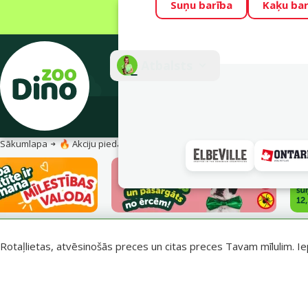
Suņu barība
Kaķu bar
Visu mēnesi Din
Fotokonkurss “G
Atbalsts
E-veik
Sākumlapa
🔥 Akciju piedāvājumi
Vasara turpinās – atlaides katrai g
Rotaļlietas, atvēsinošās preces un citas preces Tavam mīlulim. Ie