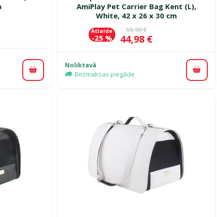
a
AmiPlay Pet Carrier Bag Kent (L),
White, 42 x 26 x 30 cm
ena
Oriģinālā cena
59,99 €
Atlaide
Cena
44,98 €
-25 %
Noliktavā
Pievienot grozam
Pievi
Bezmaksas piegāde