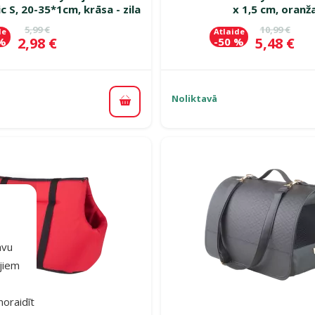
c S, 20-35*1cm, krāsa - zila
x 1,5 cm, oranž
Oriģinālā cena
Oriģinālā c
5,99 €
10,99 €
de
Atlaide
Cena
Cena
2,98 €
5,48 €
 %
-50 %
Noliktavā
Pievienot grozam
avu
ajiem
 noraidīt