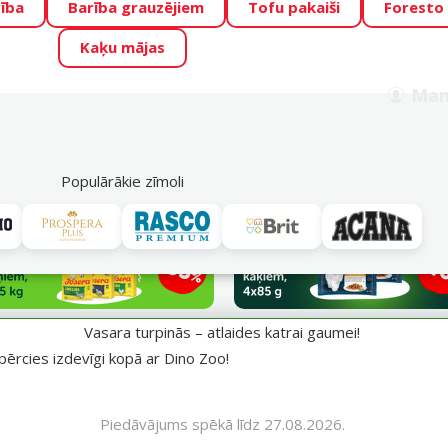
ība
Barība grauzējiem
Tofu pakaiši
Foresto
o Zoo piedāvā lieliskas cenas mīluļu TOP barībām! 🍖
→
Skat
Kaķu mājas
ADA ŪSAIŅI”!
Varbūt tieši Tavs mīlulis būs 2027. gada zvai
Man
Meklēt
als
Akciju piedāvājumi
Veikali
Pakalpojumi
P
39
Populārākie zīmoli
aumei!
Vasara turpinās – atlaides katrai gaumei!
pērcies izdevīgi kopā ar Dino Zoo!
Piedāvājums spēkā līdz 27.08.2026.