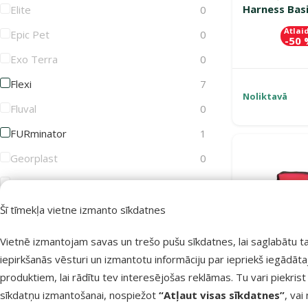
Harness Basi
Elite
0
Atlai
Epic Pet
0
-50
Exo Terra
0
Flexi
7
Noliktavā
Fluval
0
FURminator
1
Georplast
0
GimDog
0
Groom Professional
7
Šī tīmekļa vietne izmanto sīkdatnes
Joy&Toy
0
Vietnē izmantojam savas un trešo pušu sīkdatnes, lai saglabātu t
Juwel
0
iepirkšanās vēsturi un izmantotu informāciju par iepriekš iegādāt
produktiem, lai rādītu tev interesējošas reklāmas. Tu vari piekrist
KAY
1
sīkdatņu izmantošanai, nospiežot
“Atļaut visas sīkdatnes”
, vai
KONG
1