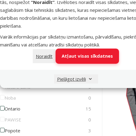
tās, nospiežot
“Noraidīt”
. Izvēloties noraidīt visas sīkdatnes, vi
Transportē
saglabāsim tikai tehniskās sīkdatnes, kuras nepieciešamas vietne
Lets Play
0
Carrier Bag 
darbības nodrošināšanai, un kuru lietošanai nav nepieciešama lieto
Magic Cat
0
piekrišana.
Atlaid
Magic Litter
0
-26 
Vairāk informācijas par sīkdatņu izmantošanu, pārvaldīšanu, piekr
Marina
0
mainīšanu vai atcelšanu atradīsi
sīkdatņu politikā
.
Noliktavā
MISOKO
0
Atļaut visas sīkdatnes
Noraidīt
Bezmaksas 
MPS2
1
Mr. Dental
0
Pielāgot izvēli
Nature Land
0
Noba
0
Ontario
15
PAWISE
0
Popote
3