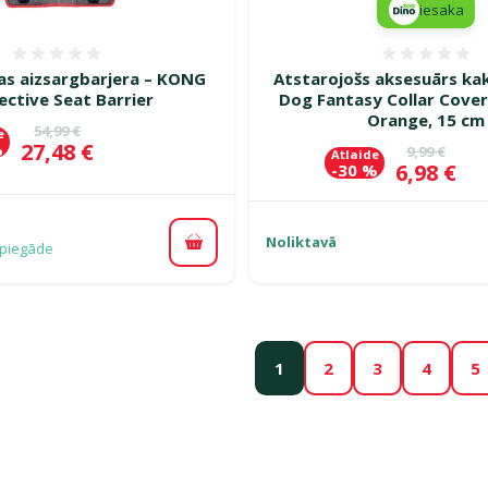
iesaka
Atsauksmes 0%
Atsauk
s aizsargbarjera – KONG
Atstarojošs aksesuārs kakl
ective Seat Barrier
Dog Fantasy Collar Cover
Orange, 15 cm
Oriģinālā cena
54,99 €
e
Cena
27,48 €
%
Oriģinālā c
9,99 €
Atlaide
Cena
6,98 €
-30 %
Noliktavā
piegāde
Pievienot grozam
1
2
3
4
5