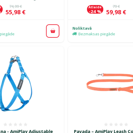
Oriģinālā cena
Oriģinālā 
74,99 €
79 €
e
Atlaide
Cena
Cena
55,98 €
59,98 €
%
-24 %
Noliktavā
Pievienot grozam
piegāde
Bezmaksas piegāde
Atsauksmes 0%
Atsauk
sna - AmiPlay Adjustable
Pavada – AmiPlay Leash Co