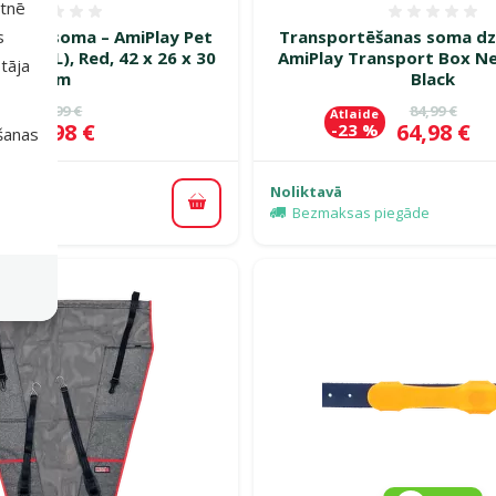
etnē
Atsauksmes 0%
Atsauk
šanas soma – AmiPlay Pet
Transportēšanas soma dz
s
Basic (L), Red, 42 x 26 x 30
AmiPlay Transport Box Ne
tāja
cm
Black
Oriģinālā cena
Oriģinālā c
29,99 €
84,99 €
e
Atlaide
Cena
Cena
21,98 €
64,98 €
%
-23 %
išanas
Noliktavā
Pievienot grozam
piegāde
Bezmaksas piegāde