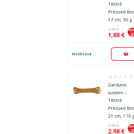
TRIXIE
Pressed Bo
17 cm, 90 g
Oriģinālā ce
2,49 €
At
Cena
1,88 €
-
Noliktavā
Pie
Atsauksmes
Gardums
suņiem –
TRIXIE
Pressed Bo
21 cm, 170 
Oriģinālā ce
3,99 €
At
Cena
2,98 €
-