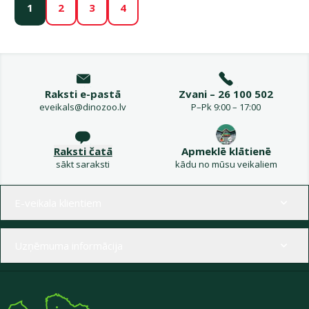
1
2
3
4
Raksti e-pastā
Zvani – 26 100 502
eveikals@dinozoo.lv
P–Pk 9:00 – 17:00
Raksti čatā
Apmeklē klātienē
sākt saraksti
kādu no mūsu veikaliem
Izvēlne kājenē
E-veikala klientiem
Uzņēmuma informācija