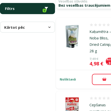
Veselības stāvoklis
Bez veselības traucējumiem
Filtrs
1
Atsauksmes
Kārtot pēc
Kaķumētra 
Noba Bliss,
Dried Catnip
28 g
Oriģinālā ce
7,49 €
At
Cena
4,98 €
-
Noliktavā
Pie
Atsauksmes
Cepšanas