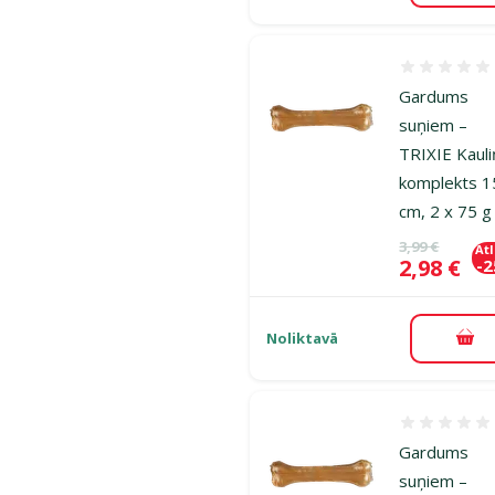
Atsauksmes
Gardums
suņiem –
TRIXIE Kaul
komplekts 1
cm, 2 x 75 g
Oriģinālā ce
3,99 €
At
Cena
2,98 €
-
Noliktavā
Pie
Atsauksmes
Gardums
suņiem –