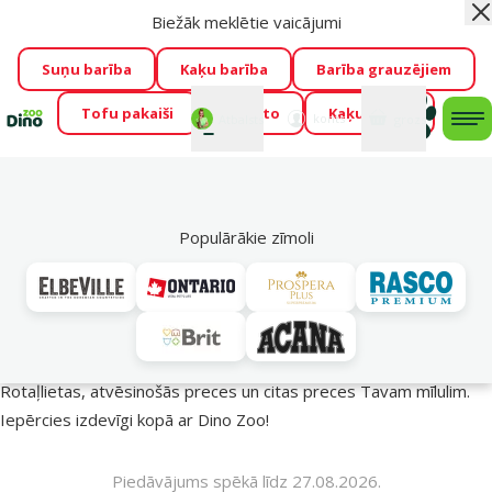
Biežāk meklētie vaicājumi
Aiz
🍖Tikai šonedēl
ar kodu
GARSIGI
e-veikalā -20 % gardumiem
→
Apskatīt
Suņu barība
Kaķu barība
Barība grauzējiem
Tofu pakaiši
Foresto
Kaķu mājas
Fotokonkurss “GADA ŪSAIŅI”!
Varbūt tieši Tavs mīlulis
Mans
Mans
konts
Atbalsts
grozs
me
būs 2027. gada zvaigzne
→
Piedalīties
Mek
🔥 Akciju piedāvājumi
Populārākie zīmoli
Vasara turpinās – atlaides katrai gaumei!
Rotaļlietas, atvēsinošās preces un citas preces Tavam mīlulim.
Iepērcies izdevīgi kopā ar Dino Zoo!
Piedāvājums spēkā līdz 27.08.2026.