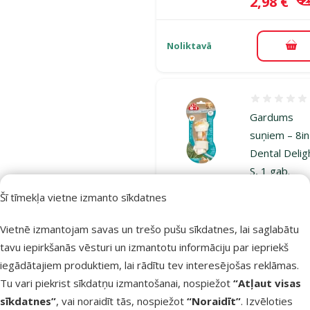
Cena
2,98 €
Noliktavā
Pie
Atsauksmes
Gardums
suņiem – 8i
Dental Delig
S, 1 gab.
Oriģinālā ce
4,99 €
At
Šī tīmekļa vietne izmanto sīkdatnes
Cena
3,98 €
-
Vietnē izmantojam savas un trešo pušu sīkdatnes, lai saglabātu
tavu iepirkšanās vēsturi un izmantotu informāciju par iepriekš
Noliktavā
Pie
iegādātajiem produktiem, lai rādītu tev interesējošas reklāmas.
Tu vari piekrist sīkdatņu izmantošanai, nospiežot
“Atļaut visas
sīkdatnes”
, vai noraidīt tās, nospiežot
“Noraidīt”
. Izvēloties
Atsauksmes