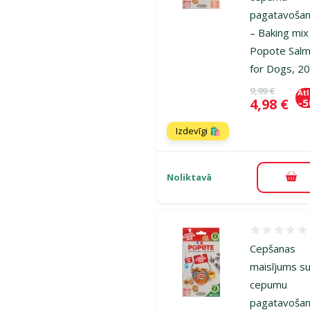
pagatavošan
– Baking mix
Popote Sal
for Dogs, 2
Oriģinālā ce
9,99 €
At
Cena
4,98 €
-
Izdevīgi 🛍️
Noliktavā
Pie
Atsauksmes
Cepšanas
maisījums s
cepumu
pagatavošan