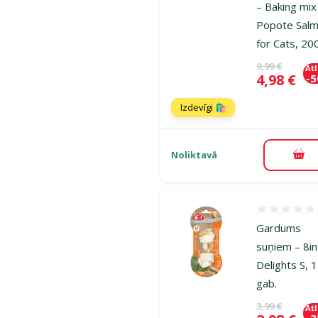
– Baking mix
Popote Sal
for Cats, 20
Oriģinālā ce
9,99 €
At
Cena
4,98 €
-
Izdevīgi 🛍️
Noliktavā
Pie
Atsauksmes
Gardums
suņiem – 8i
Delights S, 1
gab.
Oriģinālā ce
3,99 €
At
-