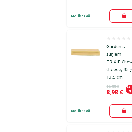
Noliktavā
Pie
Atsauksmes
Gardums
suņiem –
TRIXIE Che
cheese, 95 g
13,5 cm
Oriģinālā ce
12,99 €
At
Cena
8,98 €
-
Noliktavā
Pie