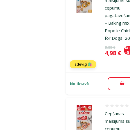
maisījums s
cepumu
pagatavošan
– Baking mix
Popote Chic
for Dogs, 2
Oriģinālā ce
9,99 €
At
Cena
4,98 €
-
Izdevīgi 🛍️
Noliktavā
Pie
Atsauksmes
Cepšanas
maisījums s
cepumu