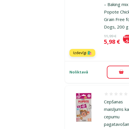
– Baking mix
Popote Chic
Grain Free f
Dogs, 200 g
Oriģinālā ce
11,99 €
At
Cena
5,98 €
-
Izdevīgi 🛍️
Noliktavā
Pie
Atsauksmes
Cepšanas
maisījums k
cepumu
pagatavošan