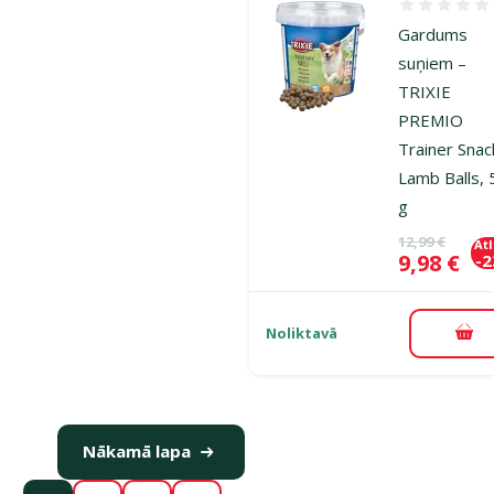
Atsauksmes
Gardums
suņiem –
TRIXIE
PREMIO
Trainer Snac
Lamb Balls,
g
Oriģinālā ce
12,99 €
At
Cena
9,98 €
-
Noliktavā
Pie
Nākamā lapa