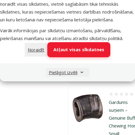
noraidīt visas sīkdatnes, vietnē saglabāsim tikai tehniskās
Gardums
sīkdatnes, kuras nepieciešamas vietnes darbības nodrošināšanai,
suņiem –
un kuru lietošanai nav nepieciešama lietotāja piekrišana.
TRIXIE Smo
Veal Bone, 
Vairāk informācijas par sīkdatņu izmantošanu, pārvaldīšanu,
cm, 1800 g
piekrišanas mainīšanu vai atcelšanu atradīsi
sīkdatņu politikā
.
Oriģinālā ce
10,99 €
At
Atļaut visas sīkdatnes
Noraidīt
Cena
7,98 €
-
Noliktavā
Pielāgot izvēli
Pie
Atsauksmes
Gardums
suņiem –
Genuine Buff
Chewing Hor
Small