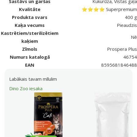
Sastāvs un garšas
Kukurūza, Vistas gaļa
Kvalitāte
⭐⭐⭐⭐ Superpremium
Produkta svars
400 g
Kaķa vecums
Pieaudzis
Kastrētiem/sterilizētiem
Nē
kaķiem
Zīmols
Prospera Plus
Numurs katalogā
46754
EAN
8595681846488
Labākais tavam mīlulim
Dino Zoo iesaka