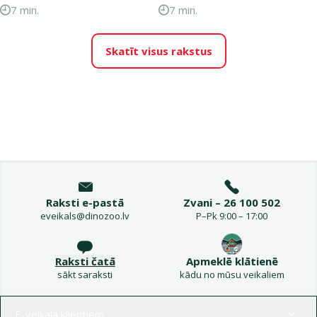
7 min.
7 min.
Skatīt visus rakstus
Raksti e-pastā
Zvani – 26 100 502
eveikals@dinozoo.lv
P–Pk 9:00 – 17:00
Raksti čatā
Apmeklē klātienē
sākt saraksti
kādu no mūsu veikaliem
Izvēlne kājenē
E-veikala klientiem