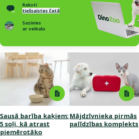
Raksti
tiešsaistes čatā
Sazinies
ar veikalu
Sausā barība kaķiem:
Mājdzīvnieka pirmās
5 soļi, kā atrast
palīdzības komplekts
piemērotāko