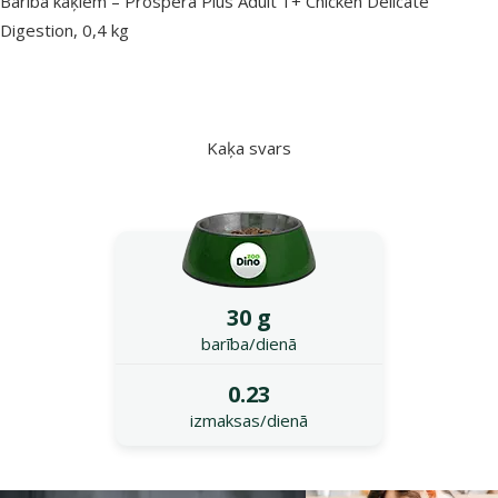
Barība kaķiem – Prospera Plus Adult 1+ Chicken Delicate
Digestion, 0,4 kg
Kaķa svars
30 g
barība/dienā
0.23
izmaksas/dienā