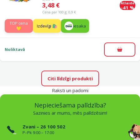
Atlaide
Cena
3,48 €
-41 %
Cena par 100 g: 0,9 €
TOP cena
Izdevīgi 🛍️
iesaka
💛
Noliktavā
Pievieno
Citi līdzīgi produkti
Raksti un padomi
Nepieciešama palīdzība?
Sazinies ar mums, mēs palīdzēsim!
Zvani – 26 100 502
P–Pk 9:00 – 17:00