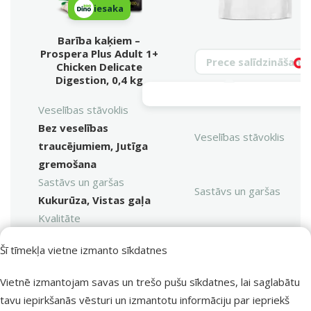
iesaka
Barība kaķiem –
Prospera Plus Adult 1+
Meklēt produktu
Chicken Delicate
Vy
Digestion, 0,4 kg
Veselības stāvoklis
Bez veselības
Veselības stāvoklis
traucējumiem, Jutīga
gremošana
Sastāvs un garšas
Sastāvs un garšas
Kukurūza, Vistas gaļa
Kvalitāte
⭐⭐⭐⭐
Kvalitāte
Šī tīmekļa vietne izmanto sīkdatnes
Superpremium
Produkta svars
Produkta svars
Vietnē izmantojam savas un trešo pušu sīkdatnes, lai saglabātu
400 g
tavu iepirkšanās vēsturi un izmantotu informāciju par iepriekš
Kaķa vecums