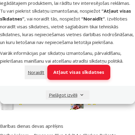
Kaķa vecums
iegādātajiem produktiem, lai rādītu tev interesējošas reklāmas.
Pieaudzis
Tu vari piekrist sīkdatņu izmantošanai, nospiežot
“Atļaut visas
Kastrētiem/sterilizētiem
Kastrētiem/sterilizētie
sīkdatnes”
, vai noraidīt tās, nospiežot
“Noraidīt”
. Izvēloties
kaķiem
kaķiem
noraidīt visas sīkdatnes, vietnē saglabāsim tikai tehniskās
Nē
sīkdatnes, kuras nepieciešamas vietnes darbības nodrošināšanai,
Cena
Cena
un kuru lietošanai nav nepieciešama lietotāja piekrišana.
2,98 €
Vairāk informācijas par sīkdatņu izmantošanu, pārvaldīšanu,
Pievienot
piekrišanas mainīšanu vai atcelšanu atradīsi
sīkdatņu politikā
.
grozam
Atļaut visas sīkdatnes
Noraidīt
Barības kvalitāte – ko der zināt?
Zemākā kvalitāte
Pielāgot izvēli
Economy
Basic+
Barības dienas devas aprēķins