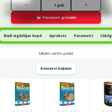
Gabalu skaits *
−
+
gab.
Pievienot grozam
Barība kaķiem – Prospera Plus Adult 1+ Chicken Delicate Digestion, 
Pievienot grozam
Bieži iegādājas kopā
Apraksts
Parametri
Līdzīg
Uz lapas sākumu
Mīlulim varētu patikt
Konservi kaķiem