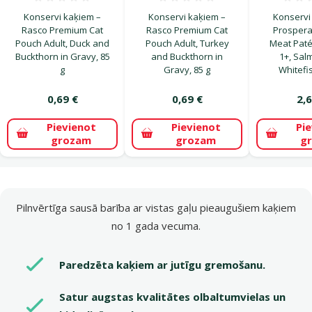
Atsauksmes 0%
Atsauksmes 0%
Konservi kaķiem –
Konservi kaķiem –
Konservi
Rasco Premium Cat
Rasco Premium Cat
Prospera 
Pouch Adult, Duck and
Pouch Adult, Turkey
Meat Paté 
Buckthorn in Gravy, 85
and Buckthorn in
1+, Sal
g
Gravy, 85 g
Whitefis
0,69 €
0,69 €
2,6
Pievienot
Pievienot
Pi
grozam
grozam
g
superzoo.product.detail.content
Pilnvērtīga sausā barība ar vistas gaļu pieaugušiem kaķiem
no 1 gada vecuma.
Paredzēta kaķiem ar jutīgu gremošanu.
Satur augstas kvalitātes olbaltumvielas un