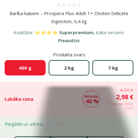
Atsauksmes 0%
Barība kaķiem – Prospera Plus Adult 1+ Chicken Delicate
Digestion, 0,4 kg
Kvalitāte:
⭐⭐⭐⭐ Superpremium,
Kaķa vecums:
Pieaudzis
Produkta svars
400 g
2 kg
7 kg
4,99 €
2,98 €
Atlaide
Labāka cena
-40 %
Cena par 100 g:
0,8 €
Piegāde uz adresi