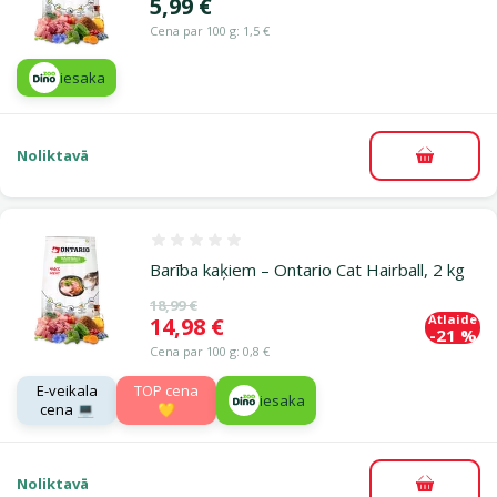
Cena
5,99 €
Cena par 100 g: 1,5 €
iesaka
Noliktavā
Pievieno
Atsauksmes 0%
Barība kaķiem – Ontario Cat Hairball, 2 kg
Oriģinālā cena
18,99 €
Atlaide
Cena
14,98 €
-21 %
Cena par 100 g: 0,8 €
E-veikala
TOP cena
iesaka
cena 💻
💛
Noliktavā
Pievieno