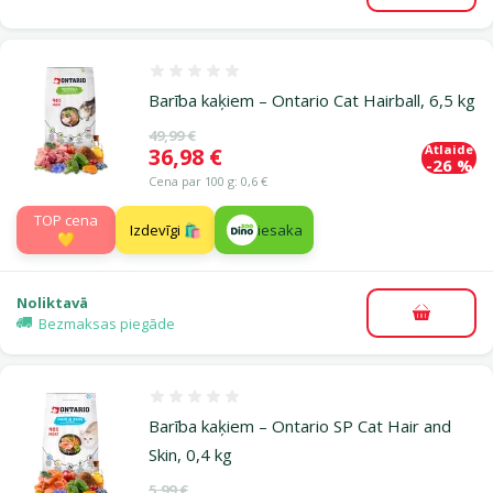
Atsauksmes 0%
Barība kaķiem – Ontario Cat Hairball, 6,5 kg
Oriģinālā cena
49,99 €
Atlaide
Cena
36,98 €
-26 %
Cena par 100 g: 0,6 €
TOP cena
Izdevīgi 🛍️
iesaka
💛
Noliktavā
Pievieno
Bezmaksas piegāde
Atsauksmes 0%
Barība kaķiem – Ontario SP Cat Hair and
Skin, 0,4 kg
Oriģinālā cena
5,99 €