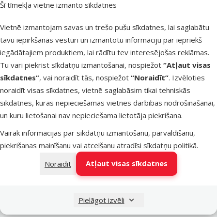
Šī tīmekļa vietne izmanto sīkdatnes
Latvijas Pasts pakomāti
otrdien
Vietnē izmantojam savas un trešo pušu sīkdatnes, lai saglabātu
tavu iepirkšanās vēsturi un izmantotu informāciju par iepriekš
iegādātajiem produktiem, lai rādītu tev interesējošas reklāmas.
LATVIJAS PASTS nodaļas
otrdien
Tu vari piekrist sīkdatņu izmantošanai, nospiežot
“Atļaut visas
sīkdatnes”
, vai noraidīt tās, nospiežot
“Noraidīt”
. Izvēloties
noraidīt visas sīkdatnes, vietnē saglabāsim tikai tehniskās
OMNIVA pakomāti
otrdien
sīkdatnes, kuras nepieciešamas vietnes darbības nodrošināšanai,
un kuru lietošanai nav nepieciešama lietotāja piekrišana.
Vairāk informācijas par sīkdatņu izmantošanu, pārvaldīšanu,
DPD Pickup tīkls
otrdien
piekrišanas mainīšanu vai atcelšanu atradīsi
sīkdatņu politikā
.
Atļaut visas sīkdatnes
Noraidīt
Pievienot grozam
Pielāgot izvēli