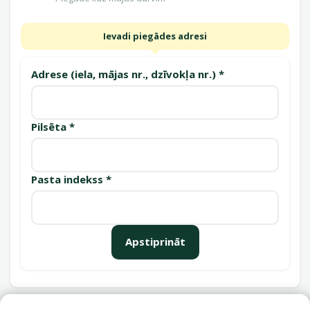
Ievadi piegādes adresi
Adrese (iela, mājas nr., dzīvokļa nr.) *
Pilsēta *
Pasta indekss *
Apstiprināt
Saņemšanas punkti