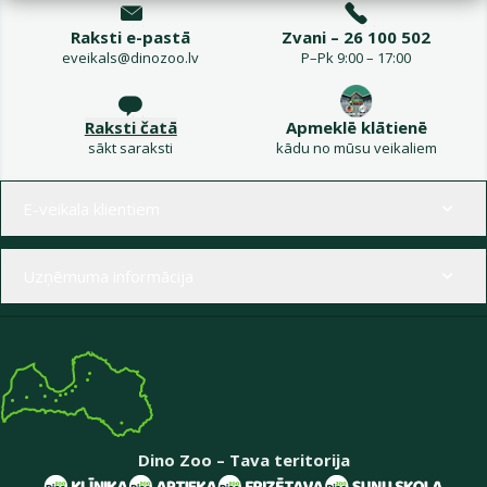
Raksti e-pastā
Zvani – 26 100 502
eveikals@dinozoo.lv
P–Pk 9:00 – 17:00
Raksti čatā
Apmeklē klātienē
sākt saraksti
kādu no mūsu veikaliem
Izvēlne kājenē
E-veikala klientiem
Uzņēmuma informācija
Dino Zoo – Tava teritorija