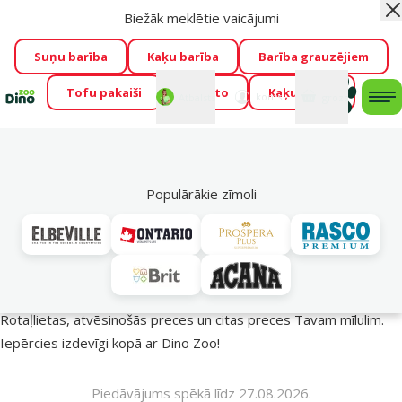
Biežāk meklētie vaicājumi
Aiz
Visu mēnesi Dino Zoo piedāvā lieliskas cenas mīluļu TOP
barībām! 🍖
→
Skatīt piedāvājumu!
Suņu barība
Kaķu barība
Barība grauzējiem
Tofu pakaiši
Foresto
Kaķu mājas
Fotokonkurss “GADA ŪSAIŅI”!
Varbūt tieši Tavs mīlulis
Mans
Mans
konts
Atbalsts
grozs
me
būs 2027. gada zvaigzne
→
Piedalīties
Mek
🔥 Akciju piedāvājumi
Populārākie zīmoli
Vasara turpinās – atlaides katrai gaumei!
Rotaļlietas, atvēsinošās preces un citas preces Tavam mīlulim.
Iepērcies izdevīgi kopā ar Dino Zoo!
Piedāvājums spēkā līdz 27.08.2026.