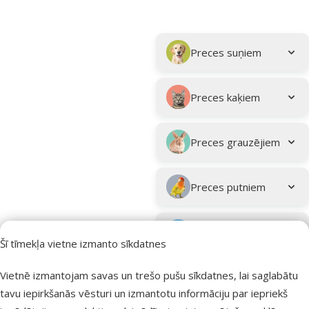
Parametriskais filtrs
Atlasītie filtri
Kampaņa: "Vasara turpinās – atlaides katrai gaumei!"
Apakškategorija
Preces suņiem
Preces kaķiem
Preces grauzējiem
Preces putniem
Preces zivīm
Šī tīmekļa vietne izmanto sīkdatnes
Preces
Vietnē izmantojam savas un trešo pušu sīkdatnes, lai saglabātu
eksotiskajiem
tavu iepirkšanās vēsturi un izmantotu informāciju par iepriekš