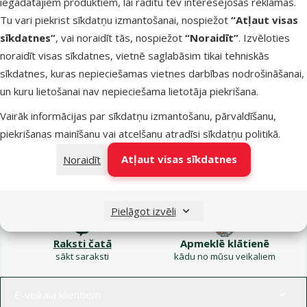
iegādātajiem produktiem, lai rādītu tev interesējošas reklāmas.
Kampaņa: Vasara
Tu vari piekrist sīkdatņu izmantošanai, nospiežot
“Atļaut visas
turpinās – atlaides katrai
Filtrs
sīkdatnes”
, vai noraidīt tās, nospiežot
“Noraidīt”
. Izvēloties
gaumei!
noraidīt visas sīkdatnes, vietnē saglabāsim tikai tehniskās
Produkti nav atrasti
sīkdatnes, kuras nepieciešamas vietnes darbības nodrošināšanai,
Kārtot pēc
un kuru lietošanai nav nepieciešama lietotāja piekrišana.
Vairāk informācijas par sīkdatņu izmantošanu, pārvaldīšanu,
piekrišanas mainīšanu vai atcelšanu atradīsi
sīkdatņu politikā
.
Atļaut visas sīkdatnes
Noraidīt
Raksti e-pastā
Zvani – 26 100 502
eveikals@dinozoo.lv
P–Pk 9:00 – 17:00
Pielāgot izvēli
Raksti čatā
Apmeklē klātienē
sākt saraksti
kādu no mūsu veikaliem
Izvēlne kājenē
E-veikala klientiem