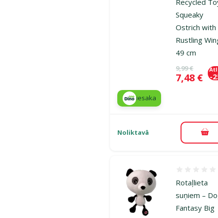
Recycled To
Squeaky
Ostrich with
Rustling Win
49 cm
Oriģinālā ce
9,99 €
At
Cena
7,48 €
-
iesaka
Noliktavā
Pie
Atsauksmes
Rotaļlieta
suņiem – D
Fantasy Big