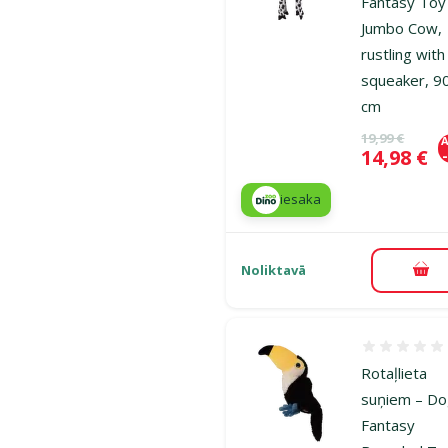
Fantasy Toy
Jumbo Cow,
rustling with
squeaker, 9
cm
Oriģinālā ce
19,99 €
A
Cena
14,98 €
iesaka
Noliktavā
Pie
Atsauksmes
Rotaļlieta
suņiem – D
Fantasy