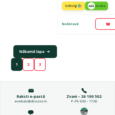
Izdevīgi 🛍️
iesaka
Noliktavā
Pie
Nākamā lapa
1
2
3
Raksti e-pastā
Zvani – 26 100 502
eveikals@dinozoo.lv
P–Pk 9:00 – 17:00