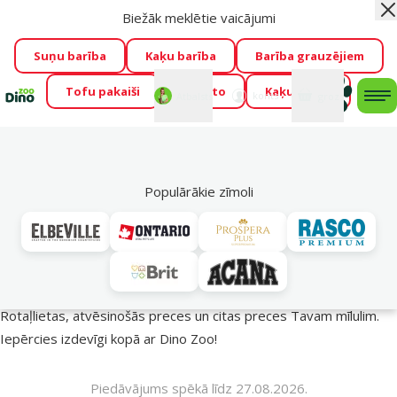
Biežāk meklētie vaicājumi
Aiz
Visu mēnesi Dino Zoo piedāvā lieliskas cenas mīluļu TOP
barībām! 🍖
→
Skatīt piedāvājumu!
Suņu barība
Kaķu barība
Barība grauzējiem
Tofu pakaiši
Foresto
Kaķu mājas
Fotokonkurss “GADA ŪSAIŅI”!
Varbūt tieši Tavs mīlulis
Mans
Mans
konts
Atbalsts
grozs
me
būs 2027. gada zvaigzne
→
Piedalīties
Mek
🔥 Akciju piedāvājumi
Populārākie zīmoli
Vasara turpinās – atlaides katrai gaumei!
Rotaļlietas, atvēsinošās preces un citas preces Tavam mīlulim.
Iepērcies izdevīgi kopā ar Dino Zoo!
Piedāvājums spēkā līdz 27.08.2026.