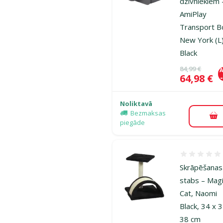
dzīvniekiem 
AmiPlay
Transport B
New York (L)
Black
Oriģinālā ce
84,99 €
A
Cena
64,98 €
Noliktavā
Bezmaksas
Pi
piegāde
Atsauksmes
Skrāpēšanas
stabs – Mag
Cat, Naomi
Black, 34 x 
38 cm