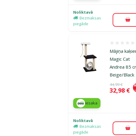
Noliktavā
Bezmaksas
Pie
piegāde
Atsauksmes
Mājiņa kaķi
Magic Cat
Andrea 85 c
Beige/Black
Oriģinālā ce
44,99 €
A
Cena
32,98 €
iesaka
Noliktavā
Bezmaksas
Pie
piegāde