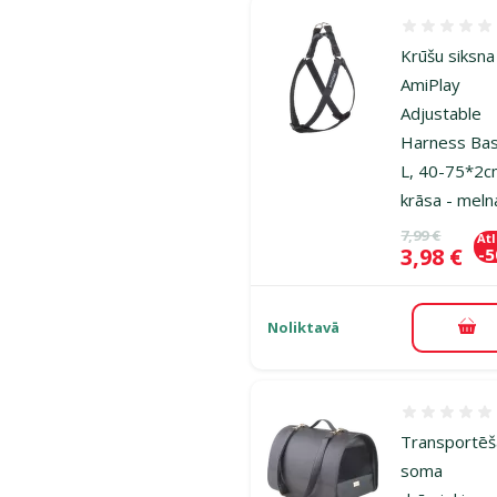
Atsauksmes
Krūšu siksna
AmiPlay
Adjustable
Harness Bas
L, 40-75*2c
krāsa - meln
Oriģinālā ce
7,99 €
At
Cena
3,98 €
-
Noliktavā
Pie
Atsauksmes
Transportē
soma