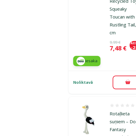
Recycled To
Squeaky
Toucan with
Rustling Tail
cm
Oriģinālā ce
9,99 €
At
Cena
7,48 €
-
iesaka
Noliktavā
Pie
Atsauksmes
Rotaļlieta
suņiem – D
Fantasy