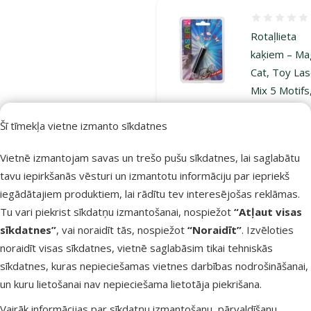
Atsauksmes
Rotaļlieta
kaķiem – Ma
Cat, Toy La
Mix 5 Motifs
cm
Šī tīmekļa vietne izmanto sīkdatnes
Oriģinālā ce
3,99 €
At
Cena
2,98 €
-
Vietnē izmantojam savas un trešo pušu sīkdatnes, lai saglabātu
iesaka
tavu iepirkšanās vēsturi un izmantotu informāciju par iepriekš
iegādātajiem produktiem, lai rādītu tev interesējošas reklāmas.
Tu vari piekrist sīkdatņu izmantošanai, nospiežot
“Atļaut visas
Noliktavā
Pie
sīkdatnes”
, vai noraidīt tās, nospiežot
“Noraidīt”
. Izvēloties
noraidīt visas sīkdatnes, vietnē saglabāsim tikai tehniskās
sīkdatnes, kuras nepieciešamas vietnes darbības nodrošināšanai,
Atsauksmes
un kuru lietošanai nav nepieciešama lietotāja piekrišana.
Rotaļlieta
Vairāk informācijas par sīkdatņu izmantošanu, pārvaldīšanu,