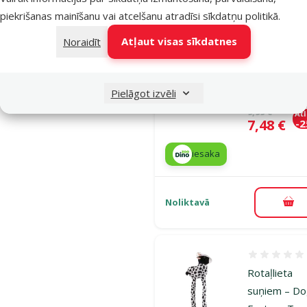
suņiem – D
piekrišanas mainīšanu vai atcelšanu atradīsi
sīkdatņu politikā
.
Fantasy Toy
Recycled C
Atļaut visas sīkdatnes
Noraidīt
with squeak
and treat
pocket, 50 
Pielāgot izvēli
Oriģinālā ce
9,99 €
At
Cena
7,48 €
-
iesaka
Noliktavā
Pie
Atsauksmes
Rotaļlieta
suņiem – D