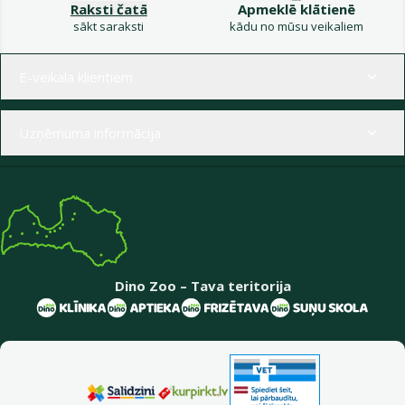
Raksti čatā
Apmeklē klātienē
sākt saraksti
kādu no mūsu veikaliem
Izvēlne kājenē
E-veikala klientiem
Uzņēmuma informācija
Dino Zoo – Tava teritorija