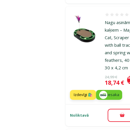
Atsauksmes
Nagu asinām
kaķiem – Ma
Cat, Scraper
with ball tra
and spring w
feathers, 40
30 x 4,2 cm
Oriģinālā ce
24,99 €
A
Cena
18,74 €
Izdevīgi 🛍️
iesaka
Noliktavā
Pie