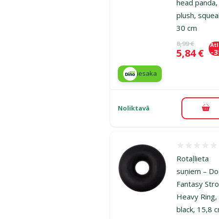
head panda,
plush, squea
30 cm
Oriģinālā ce
8,99 €
At
Cena
5,84 €
-
iesaka
Noliktavā
Pie
Atsauksmes
Rotaļlieta
suņiem – D
Fantasy Str
Heavy Ring,
black, 15,8 