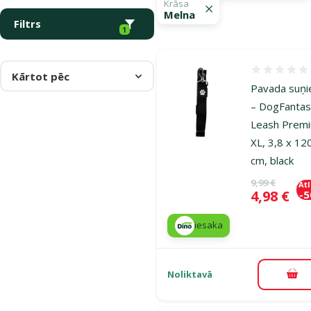
Krāsa
Melna
Filtrs
1
Atsauksmes
Kārtot pēc
Pavada suņ
– DogFanta
Leash Prem
XL, 3,8 x 12
cm, black
Oriģinālā ce
9,99 €
At
Cena
4,98 €
-
iesaka
Noliktavā
Pie