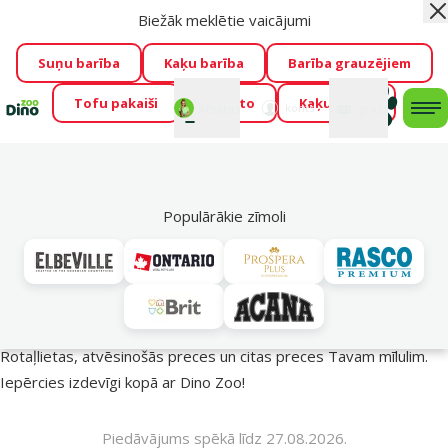
Biežāk meklētie vaicājumi
Aiz
Visu mēnesi Dino Zoo piedāvā lieliskas cenas mīluļu TOP
barībām! 🍖
→
Skatīt piedāvājumu!
Suņu barība
Kaķu barība
Barība grauzējiem
Tofu pakaiši
Foresto
Kaķu mājas
Fotokonkurss “GADA ŪSAIŅI”!
Varbūt tieši Tavs mīlulis
Mans
Mans
konts
Atbalsts
grozs
me
būs 2027. gada zvaigzne
→
Piedalīties
Mek
🔥 Akciju piedāvājumi
Populārākie zīmoli
Vasara turpinās – atlaides katrai gaumei!
Rotaļlietas, atvēsinošās preces un citas preces Tavam mīlulim.
Iepērcies izdevīgi kopā ar Dino Zoo!
Piedāvājums spēkā līdz 27.08.2026.