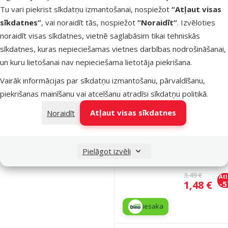
iesaka
Tu vari piekrist sīkdatņu izmantošanai, nospiežot
“Atļaut visas
sīkdatnes”
, vai noraidīt tās, nospiežot
“Noraidīt”
. Izvēloties
noraidīt visas sīkdatnes, vietnē saglabāsim tikai tehniskās
Nav pieejams
Aps
sīkdatnes, kuras nepieciešamas vietnes darbības nodrošināšanai,
un kuru lietošanai nav nepieciešama lietotāja piekrišana.
Vairāk informācijas par sīkdatņu izmantošanu, pārvaldīšanu,
Atsauksmes
Bļoda suņie
piekrišanas mainīšanu vai atcelšanu atradīsi
sīkdatņu politikā
.
Dog Fantas
Atļaut visas sīkdatnes
Noraidīt
Ceramic Bow
FOOD,
brick/blue, 1
Pielāgot izvēli
cm, 0,35 l
Oriģinālā ce
3,49 €
At
Cena
1,48 €
-
iesaka