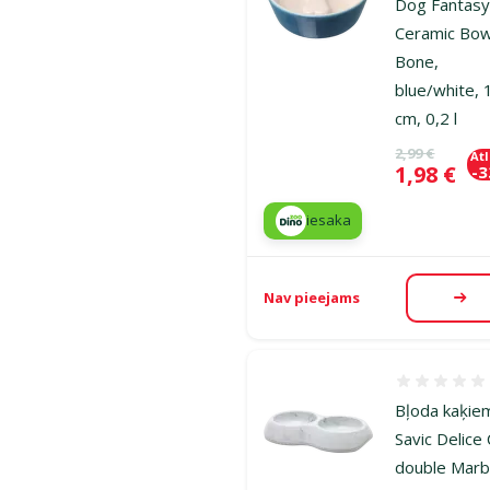
Dog Fantas
Ceramic Bow
Bone,
blue/white, 
cm, 0,2 l
Oriģinālā ce
2,99 €
At
Cena
1,98 €
-
iesaka
Nav pieejams
Aps
Atsauksmes
Bļoda kaķie
Savic Delice
double Marb