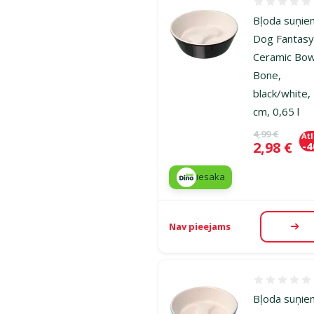
Atsauksmes
Bļoda suņie
Dog Fantas
Ceramic Bow
Bone,
black/white,
cm, 0,65 l
Oriģinālā ce
4,99 €
At
Cena
2,98 €
-
iesaka
Nav pieejams
Aps
Atsauksmes
Bļoda suņie