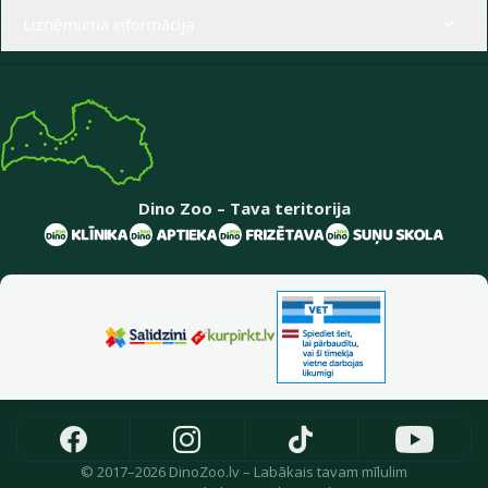
Uzņēmuma informācija
Dino Zoo – Tava teritorija
© 2017–2026 DinoZoo.lv – Labākais tavam mīlulim