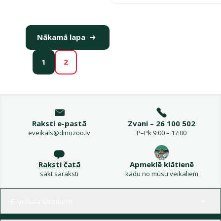
Nākamā lapa
1
2
Raksti e-pastā
Zvani – 26 100 502
eveikals@dinozoo.lv
P–Pk 9:00 – 17:00
Raksti čatā
Apmeklē klātienē
sākt saraksti
kādu no mūsu veikaliem
Izvēlne kājenē
E-veikala klientiem