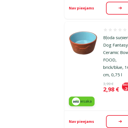
Nav pieejams
Aps
Atsauksmes
Bļoda suņie
Dog Fantas
Ceramic Bow
FOOD,
brick/blue, 1
cm, 0,75 l
Oriģinālā ce
3,99 €
At
Cena
2,98 €
-
iesaka
Nav pieejams
Aps