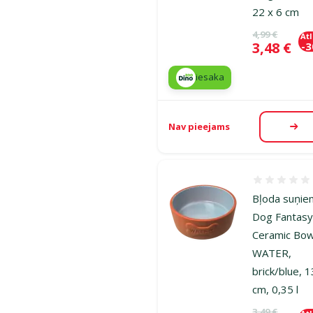
22 x 6 cm
Oriģinālā ce
4,99 €
At
Cena
3,48 €
-
iesaka
Nav pieejams
Aps
Atsauksmes
Bļoda suņie
Dog Fantas
Ceramic Bow
WATER,
brick/blue, 1
cm, 0,35 l
Oriģinālā ce
3,49 €