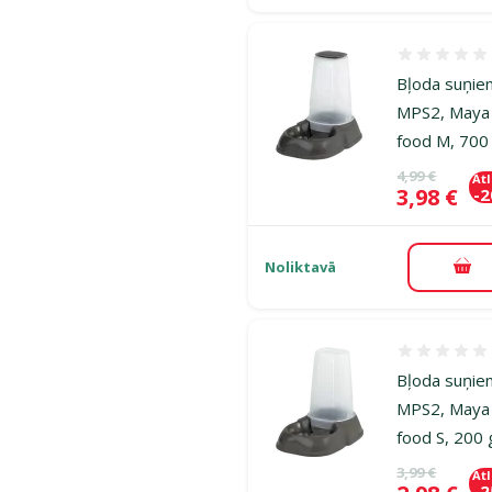
Atsauksmes
Bļoda suņie
MPS2, Maya
food M, 700
Oriģinālā ce
4,99 €
At
Cena
3,98 €
-
Noliktavā
Pie
Atsauksmes
Bļoda suņie
MPS2, Maya
food S, 200 
Oriģinālā ce
3,99 €
At
-