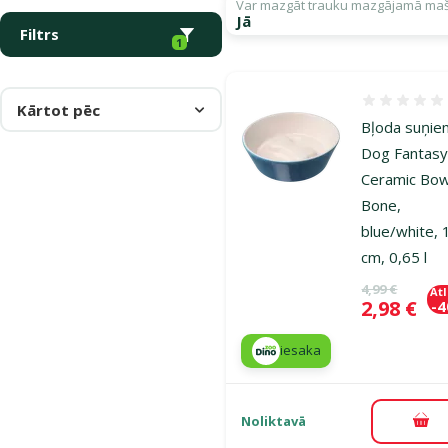
Var mazgāt trauku mazgājamā ma
Jā
Filtrs
1
Atsauksmes
Kārtot pēc
Bļoda suņie
Dog Fantas
Ceramic Bow
Bone,
blue/white, 
cm, 0,65 l
Oriģinālā ce
4,99 €
At
Cena
2,98 €
-
iesaka
Noliktavā
Pie