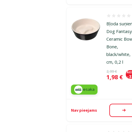
Atsauksmes
Bļoda suņie
Dog Fantas
Ceramic Bow
Bone,
black/white,
cm, 0,2 l
Oriģinālā ce
2,99 €
At
Cena
1,98 €
-
iesaka
Nav pieejams
Aps