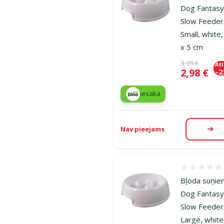
Dog Fantasy
Slow Feeder
Small, white
x 5 cm
Oriģinālā ce
3,99 €
At
Cena
2,98 €
-
iesaka
Nav pieejams
Aps
Atsauksmes
Bļoda suņie
Dog Fantasy
Slow Feeder
Large, white