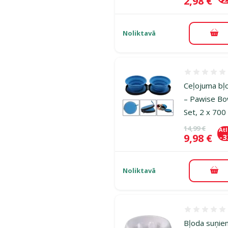
Cena
2,98 €
Noliktavā
Pie
Atsauksmes
Ceļojuma bļ
– Pawise Bo
Set, 2 x 700
Oriģinālā ce
14,99 €
At
Cena
9,98 €
-
Noliktavā
Pie
Atsauksmes
Bļoda suņie