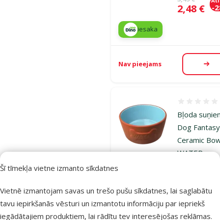
At
Cena
2,48 €
-
iesaka
Nav pieejams
Aps
Atsauksmes
Bļoda suņie
Dog Fantas
Ceramic Bow
WATER,
brick/blue, 1
Šī tīmekļa vietne izmanto sīkdatnes
cm, 0,75 l
Vietnē izmantojam savas un trešo pušu sīkdatnes, lai saglabātu
Oriģinālā ce
3,99 €
At
Cena
2,98 €
-
tavu iepirkšanās vēsturi un izmantotu informāciju par iepriekš
iegādātajiem produktiem, lai rādītu tev interesējošas reklāmas.