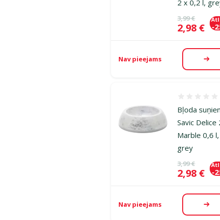
2 x 0,2 l, gr
Oriģinālā ce
3,99 €
At
Cena
2,98 €
-
Nav pieejams
Aps
Atsauksmes
Bļoda suņie
Savic Delice 
Marble 0,6 l,
grey
Oriģinālā ce
3,99 €
At
Cena
2,98 €
-
Nav pieejams
Aps