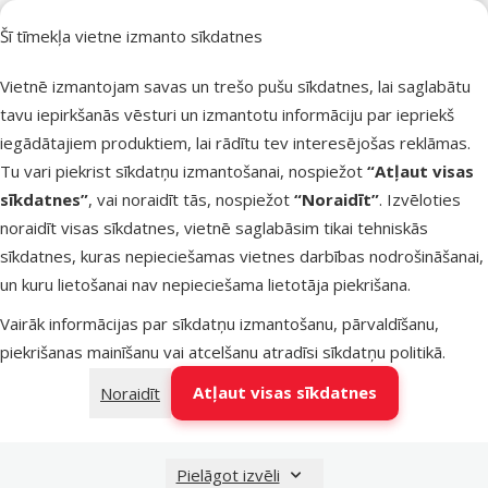
Sastāvs un garšas
Gaļa
Šī tīmekļa vietne izmanto sīkdatnes
Filtrs
1
Vietnē izmantojam savas un trešo pušu sīkdatnes, lai saglabātu
tavu iepirkšanās vēsturi un izmantotu informāciju par iepriekš
Atsauksmes
Kārtot pēc
Konservi
iegādātajiem produktiem, lai rādītu tev interesējošas reklāmas.
kaķiem – Bri
Tu vari piekrist sīkdatņu izmantošanai, nospiežot
“Atļaut visas
Premium
sīkdatnes”
, vai noraidīt tās, nospiežot
“Noraidīt”
. Izvēloties
Chicken and
noraidīt visas sīkdatnes, vietnē saglabāsim tikai tehniskās
Turkey, 100
sīkdatnes, kuras nepieciešamas vietnes darbības nodrošināšanai,
un kuru lietošanai nav nepieciešama lietotāja piekrišana.
Oriģinālā ce
1,09 €
At
Cena
0,78 €
-
Vairāk informācijas par sīkdatņu izmantošanu, pārvaldīšanu,
piekrišanas mainīšanu vai atcelšanu atradīsi
sīkdatņu politikā
.
Nav pieejams
Aps
Atļaut visas sīkdatnes
Noraidīt
Pielāgot izvēli