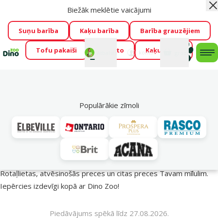
Biežāk meklētie vaicājumi
Aiz
Visu mēnesi Dino Zoo piedāvā lieliskas cenas mīluļu TOP
barībām! 🍖
→
Skatīt piedāvājumu!
Suņu barība
Kaķu barība
Barība grauzējiem
Tofu pakaiši
Foresto
Kaķu mājas
Fotokonkurss “GADA ŪSAIŅI”!
Varbūt tieši Tavs mīlulis
Mans
Mans
konts
Atbalsts
grozs
me
būs 2027. gada zvaigzne
→
Piedalīties
Mek
🔥 Akciju piedāvājumi
Populārākie zīmoli
Vasara turpinās – atlaides katrai gaumei!
Rotaļlietas, atvēsinošās preces un citas preces Tavam mīlulim.
Iepērcies izdevīgi kopā ar Dino Zoo!
Piedāvājums spēkā līdz 27.08.2026.