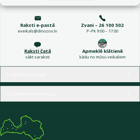
Raksti e-pastā
Zvani – 26 100 502
eveikals@dinozoo.lv
P–Pk 9:00 – 17:00
Raksti čatā
Apmeklē klātienē
sākt saraksti
kādu no mūsu veikaliem
Izvēlne kājenē
E-veikala klientiem
Uzņēmuma informācija