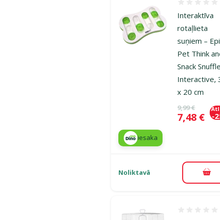
Atsauksmes
Interaktīva
rotaļlieta
suņiem – Ep
Pet Think a
Snack Snuffl
Interactive,
x 20 cm
Oriģinālā ce
9,99 €
At
Cena
7,48 €
-
iesaka
Noliktavā
Pie
Atsauksmes