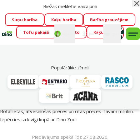
Biežāk meklētie vaicājumi
Aiz
Visu mēnesi Dino Zoo piedāvā lieliskas cenas mīluļu TOP
barībām! 🍖
→
Skatīt piedāvājumu!
Suņu barība
Kaķu barība
Barība grauzējiem
Tofu pakaiši
Foresto
Kaķu mājas
Fotokonkurss “GADA ŪSAIŅI”!
Varbūt tieši Tavs mīlulis
Mans
Mans
konts
Atbalsts
grozs
me
būs 2027. gada zvaigzne
→
Piedalīties
Mek
🔥 Akciju piedāvājumi
Populārākie zīmoli
Vasara turpinās – atlaides katrai gaumei!
Rotaļlietas, atvēsinošās preces un citas preces Tavam mīlulim.
Iepērcies izdevīgi kopā ar Dino Zoo!
Piedāvājums spēkā līdz 27.08.2026.