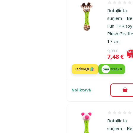
Atsauksmes
Rotaļlieta
suņiem – Be
Fun TPR toy
Plush Giraffe
17 cm
Oriģinālā ce
9,99 €
At
Cena
7,48 €
-
Izdevīgi 🛍️
iesaka
Noliktavā
Pie
Atsauksmes
Rotaļlieta
suņiem – Be