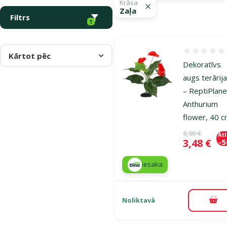
Krāsa
Zaļa
Filtrs
1
Atsauksmes
Kārtot pēc
Dekoratīvs
augs terārij
– ReptiPlane
Anthurium
flower, 40 
Oriģinālā ce
6,99 €
At
Cena
3,48 €
-
iesaka
Noliktavā
Pie