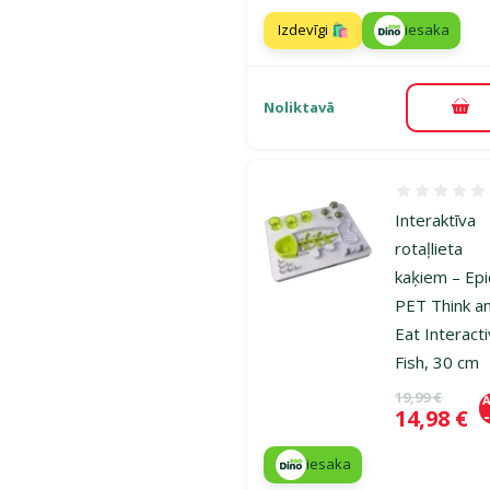
Izdevīgi 🛍️
iesaka
Noliktavā
Pie
Atsauksmes
Interaktīva
rotaļlieta
kaķiem – Epi
PET Think a
Eat Interact
Fish, 30 cm
Oriģinālā ce
19,99 €
A
Cena
14,98 €
iesaka