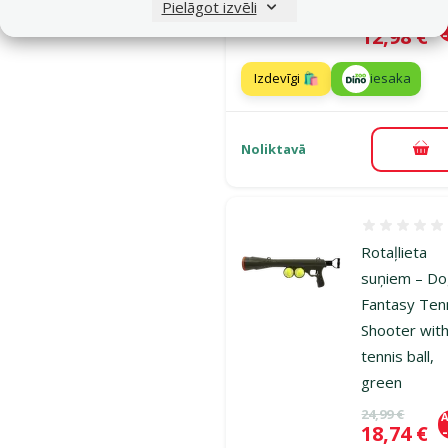
Pielāgot izvēli
Oriģinālā ce
19,99 €
A
Cena
12,98 €
Izdevīgi 🛍️
iesaka
Noliktavā
Pie
Atsauksmes
Rotaļlieta
suņiem – D
Fantasy Ten
Shooter wit
tennis ball,
green
Oriģinālā ce
24,99 €
A
Cena
18,74 €