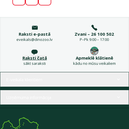
Raksti e-pastā
Zvani – 26 100 502
eveikals@dinozoo.lv
P–Pk 9:00 – 17:00
Raksti čatā
Apmeklē klātienē
sākt saraksti
kādu no mūsu veikaliem
Izvēlne kājenē
E-veikala klientiem
Uzņēmuma informācija