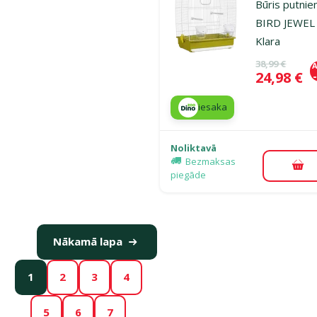
Būris putnie
BIRD JEWEL
Klara
Oriģinālā ce
38,99 €
A
Cena
24,98 €
iesaka
Noliktavā
Bezmaksas
Pie
piegāde
Nākamā lapa
1
2
3
4
5
6
7