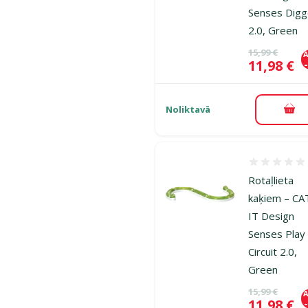
Senses Digg
2.0, Green
Oriģinālā ce
15,99 €
A
Cena
11,98 €
Noliktavā
Pie
Atsauksmes
Rotaļlieta
kaķiem – CA
IT Design
Senses Play
Circuit 2.0,
Green
Oriģinālā ce
15,99 €
A
Cena
11,98 €