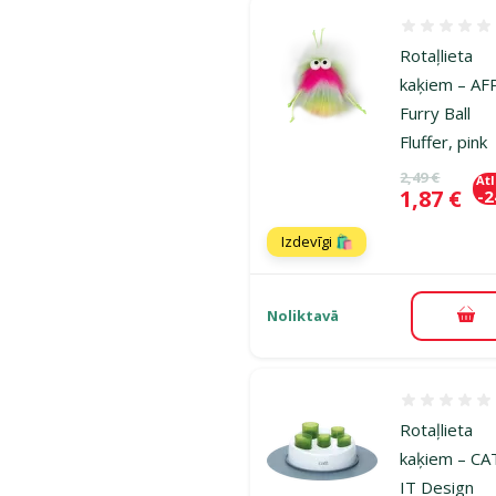
Atsauksmes
Rotaļlieta
kaķiem – AF
Furry Ball
Fluffer, pink
Oriģinālā ce
2,49 €
At
Cena
1,87 €
-
Izdevīgi 🛍️
Noliktavā
Pie
Atsauksmes
Rotaļlieta
kaķiem – CA
IT Design