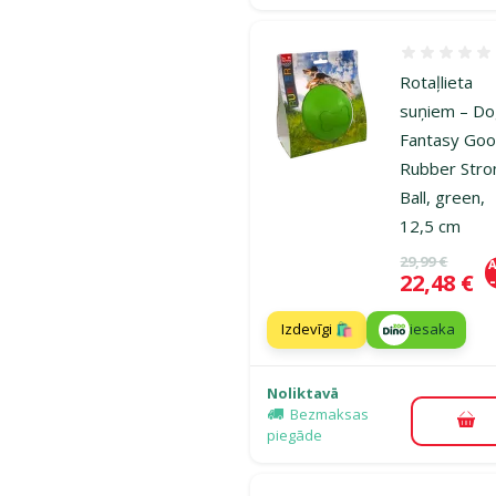
Atsauksmes
Rotaļlieta
suņiem – D
Fantasy Goo
Rubber Stro
Ball, green,
12,5 cm
Oriģinālā ce
29,99 €
A
Cena
22,48 €
Izdevīgi 🛍️
iesaka
Noliktavā
Bezmaksas
Pie
piegāde