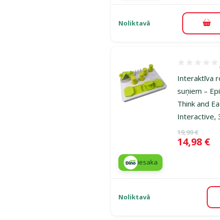
Noliktavā
Pie
Atsauksmes 8
Interaktīva r
suņiem – Ep
Think and Ea
Interactive,
Oriģinālā ce
19,99 €
Cena
14,98 €
iesaka
Noliktavā