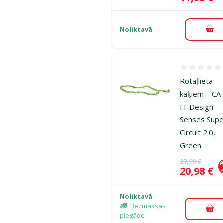
Noliktavā
Pie
Atsauksmes
Rotaļlieta
kaķiem – CA
IT Design
Senses Supe
Circuit 2.0,
Green
Oriģinālā ce
27,99 €
A
Cena
20,98 €
Noliktavā
Bezmaksas
Pie
piegāde