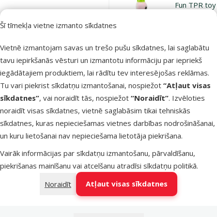
Fun TPR toy
Plush Pig, 1
Šī tīmekļa vietne izmanto sīkdatnes
cm
Oriģinālā ce
9,99 €
Vietnē izmantojam savas un trešo pušu sīkdatnes, lai saglabātu
At
Cena
7,48 €
-
tavu iepirkšanās vēsturi un izmantotu informāciju par iepriekš
iegādātajiem produktiem, lai rādītu tev interesējošas reklāmas.
Izdevīgi 🛍️
iesaka
Tu vari piekrist sīkdatņu izmantošanai, nospiežot
“Atļaut visas
sīkdatnes”
, vai noraidīt tās, nospiežot
“Noraidīt”
. Izvēloties
Noliktavā
noraidīt visas sīkdatnes, vietnē saglabāsim tikai tehniskās
Pie
sīkdatnes, kuras nepieciešamas vietnes darbības nodrošināšanai,
un kuru lietošanai nav nepieciešama lietotāja piekrišana.
Atsauksmes
Vairāk informācijas par sīkdatņu izmantošanu, pārvaldīšanu,
Rotaļlieta
piekrišanas mainīšanu vai atcelšanu atradīsi
sīkdatņu politikā
.
suņiem – Be
Atļaut visas sīkdatnes
Noraidīt
Fun TPR toy
Plush Giraffe
39 cm