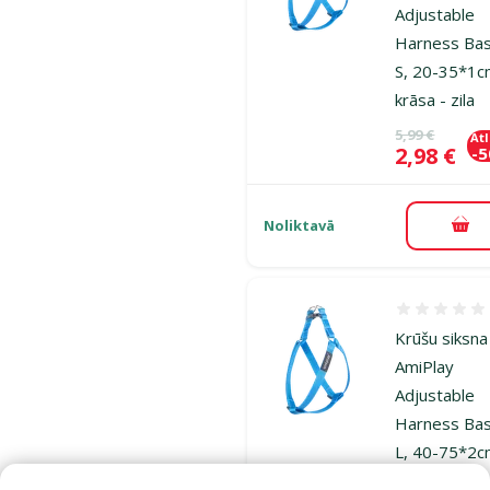
Adjustable
Harness Bas
S, 20-35*1c
krāsa - zila
Oriģinālā ce
5,99 €
At
Cena
2,98 €
-
Noliktavā
Pie
Atsauksmes
Krūšu siksna
AmiPlay
Adjustable
Harness Bas
L, 40-75*2c
krāsa - zila