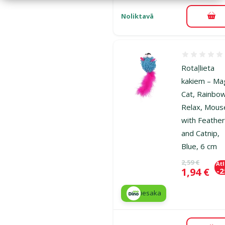
Noliktavā
Pie
Atsauksmes
Rotaļlieta
kakiem – Ma
Cat, Rainbo
Relax, Mous
with Feathe
and Catnip,
Blue, 6 cm
Oriģinālā ce
2,59 €
At
Cena
1,94 €
-
iesaka