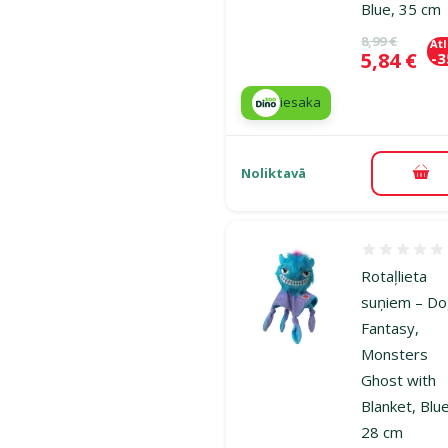
Blue, 35 cm
Oriģinālā ce
8,99 €
At
Cena
5,84 €
-
iesaka
Noliktavā
Pie
Atsauksmes
Rotaļlieta
suņiem – D
Fantasy,
Monsters
Ghost with
Blanket, Blue
28 cm