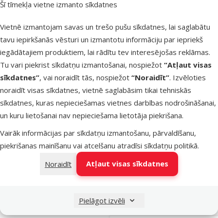
Šī tīmekļa vietne izmanto sīkdatnes
Oriģinālā ce
7,99 €
At
Cena
3,98 €
-
Vietnē izmantojam savas un trešo pušu sīkdatnes, lai saglabātu
tavu iepirkšanās vēsturi un izmantotu informāciju par iepriekš
Noliktavā
iegādātajiem produktiem, lai rādītu tev interesējošas reklāmas.
Pie
Tu vari piekrist sīkdatņu izmantošanai, nospiežot
“Atļaut visas
sīkdatnes”
, vai noraidīt tās, nospiežot
“Noraidīt”
. Izvēloties
noraidīt visas sīkdatnes, vietnē saglabāsim tikai tehniskās
Atsauksmes
Krūšu siksna
sīkdatnes, kuras nepieciešamas vietnes darbības nodrošināšanai,
AmiPlay
un kuru lietošanai nav nepieciešama lietotāja piekrišana.
Adjustable
Vairāk informācijas par sīkdatņu izmantošanu, pārvaldīšanu,
Harness Bas
piekrišanas mainīšanu vai atcelšanu atradīsi
sīkdatņu politikā
.
XL, 50-
Atļaut visas sīkdatnes
Noraidīt
95*2.5cm,
krāsa - zila
Oriģinālā ce
8,99 €
At
Cena
Pielāgot izvēli
4,48 €
-