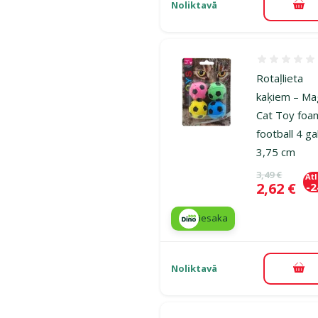
Noliktavā
Pie
Atsauksmes
Rotaļlieta
kaķiem – Ma
Cat Toy foa
football 4 ga
3,75 cm
Oriģinālā ce
3,49 €
At
Cena
2,62 €
-
iesaka
Noliktavā
Pie