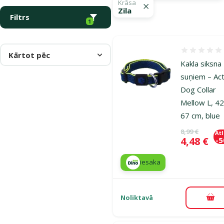
Krāsa
Zila
Filtrs
1
Atsauksmes
Kārtot pēc
Kakla siksna
suņiem – Act
Dog Collar
Mellow L, 4
67 cm, blue
Oriģinālā ce
8,99 €
At
Cena
4,48 €
-
iesaka
Noliktavā
Pie