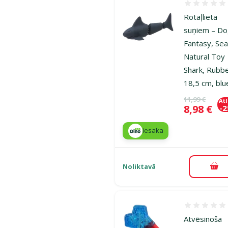
Atsauksmes
Rotaļlieta
suņiem – D
Fantasy, Se
Natural Toy
Shark, Rubbe
18,5 cm, blu
Oriģinālā ce
11,99 €
At
Cena
8,98 €
-
iesaka
Noliktavā
Pie
Atsauksmes
Atvēsinoša