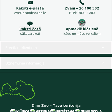
Raksti e-pastā
Zvani – 26 100 502
eveikals@dinozoo.lv
P–Pk 9:00 – 17:00
Raksti čatā
Apmeklē klātienē
sākt saraksti
kādu no mūsu veikaliem
Izvēlne kājenē
E-veikala klientiem
Uzņēmuma informācija
Dino Zoo – Tava teritorija