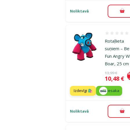
Noliktavā
Pie
Atsauksmes
Rotaļlieta
suņiem – Be
Fun Angry W
Boar, 25 cm
Oriģinālā ce
13,99 €
A
Cena
10,48 €
Izdevīgi 🛍️
iesaka
Noliktavā
Pie