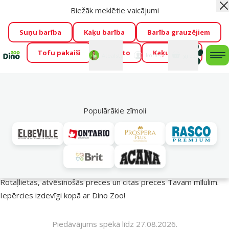
Biežāk meklētie vaicājumi
Aiz
Visu mēnesi Dino Zoo piedāvā lieliskas cenas mīluļu TOP
barībām! 🍖
→
Skatīt piedāvājumu!
Suņu barība
Kaķu barība
Barība grauzējiem
Tofu pakaiši
Foresto
Kaķu mājas
Fotokonkurss “GADA ŪSAIŅI”!
Varbūt tieši Tavs mīlulis
Mans
Mans
konts
Atbalsts
grozs
me
būs 2027. gada zvaigzne
→
Piedalīties
Mek
🔥 Akciju piedāvājumi
Populārākie zīmoli
Vasara turpinās – atlaides katrai gaumei!
Rotaļlietas, atvēsinošās preces un citas preces Tavam mīlulim.
Iepērcies izdevīgi kopā ar Dino Zoo!
Piedāvājums spēkā līdz 27.08.2026.