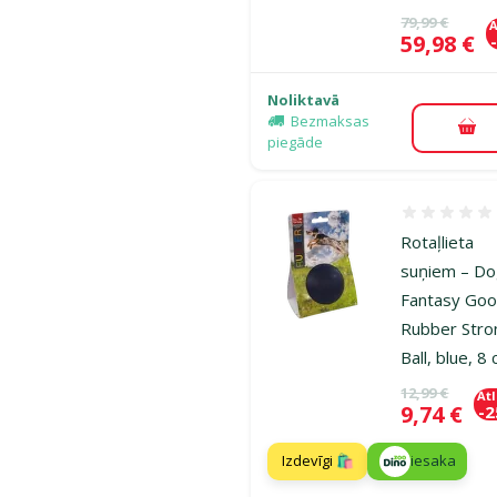
Oriģinālā ce
79,99 €
A
Cena
59,98 €
Noliktavā
Bezmaksas
Pie
piegāde
Atsauksmes
Rotaļlieta
suņiem – D
Fantasy Goo
Rubber Stro
Ball, blue, 8
Oriģinālā ce
12,99 €
At
Cena
9,74 €
-
Izdevīgi 🛍️
iesaka