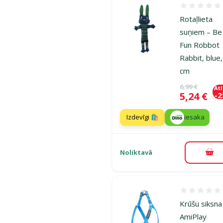
Atsauksmes
Rotaļlieta
suņiem – Be
Fun Robbot
Rabbit, blue
cm
Oriģinālā ce
6,99 €
At
Cena
5,24 €
-
Izdevīgi 🛍️
iesaka
Noliktavā
Pie
Atsauksmes
Krūšu siksna
AmiPlay