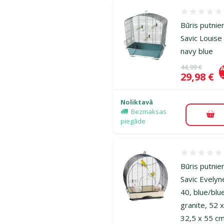
Atsauksmes
Būris putnie
Savic Louise
navy blue
Oriģinālā ce
44,99 €
A
Cena
29,98 €
Noliktavā
Bezmaksas
Pie
piegāde
Atsauksmes
Būris putnie
Savic Evelyn
40, blue/blu
granite, 52 
32,5 x 55 c