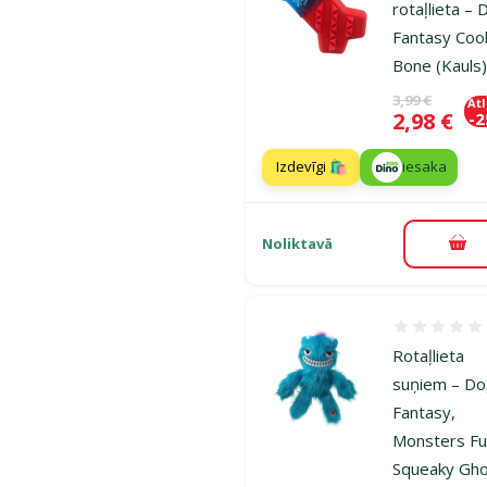
rotaļlieta –
Fantasy Cool
Bone (Kauls
Oriģinālā ce
3,99 €
At
Cena
2,98 €
-
Izdevīgi 🛍️
iesaka
Noliktavā
Pie
Atsauksmes
Rotaļlieta
suņiem – D
Fantasy,
Monsters Fu
Squeaky Gho