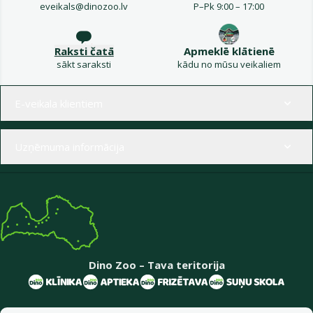
eveikals@dinozoo.lv
P–Pk 9:00 – 17:00
Raksti čatā
Apmeklē klātienē
sākt saraksti
kādu no mūsu veikaliem
Izvēlne kājenē
E-veikala klientiem
Uzņēmuma informācija
Dino Zoo – Tava teritorija