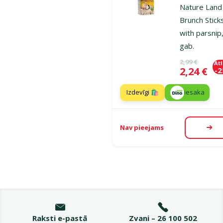
Nature Land
Brunch Stick
with parsnip
gab.
Oriģinālā ce
2,99 €
At
Cena
2,24 €
-
Izdevīgi 🛍️
iesaka
Nav pieejams
Aps
Raksti e-pastā
Zvani – 26 100 502