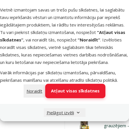
rudzupuķēm
Vietnē izmantojam savas un trešo pušu sīkdatnes, lai saglabātu
Nature Land
tavu iepirkšanās vēsturi un izmantotu informāciju par iepriekš
Meadow ha
iegādātajiem produktiem, lai rādītu tev interesējošas reklāmas.
with
Tu vari piekrist sīkdatņu izmantošanai, nospiežot
“Atļaut visas
cornflower,
sīkdatnes”
, vai noraidīt tās, nospiežot
“Noraidīt”
. Izvēloties
g
noraidīt visas sīkdatnes, vietnē saglabāsim tikai tehniskās
Oriģinālā ce
3,99 €
At
Cena
sīkdatnes, kuras nepieciešamas vietnes darbības nodrošināšanai,
2,98 €
-
un kuru lietošanai nav nepieciešama lietotāja piekrišana.
iesaka
Vairāk informācijas par sīkdatņu izmantošanu, pārvaldīšanu,
piekrišanas mainīšanu vai atcelšanu atradīsi
sīkdatņu politikā
.
Noliktavā
Pie
Atļaut visas sīkdatnes
Noraidīt
Atsauksmes
Pielāgot izvēli
Gardums
grauzējiem 