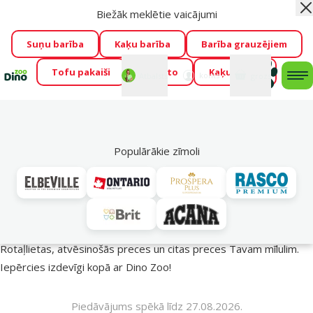
Biežāk meklētie vaicājumi
Aiz
Visu mēnesi Dino Zoo piedāvā lieliskas cenas mīluļu TOP
barībām! 🍖
→
Skatīt piedāvājumu!
Suņu barība
Kaķu barība
Barība grauzējiem
Tofu pakaiši
Foresto
Kaķu mājas
Fotokonkurss “GADA ŪSAIŅI”!
Varbūt tieši Tavs mīlulis
Mans
Mans
konts
Atbalsts
grozs
me
būs 2027. gada zvaigzne
→
Piedalīties
Mek
🔥 Akciju piedāvājumi
Populārākie zīmoli
Vasara turpinās – atlaides katrai gaumei!
Rotaļlietas, atvēsinošās preces un citas preces Tavam mīlulim.
Iepērcies izdevīgi kopā ar Dino Zoo!
Piedāvājums spēkā līdz 27.08.2026.