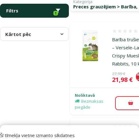
Kategorija
Preces grauzējiem > Barība,
Filtrs
1
Atsauksmes
Kārtot pēc
Barība truši
– Versele-L
Crispy Muesl
Rabbits, 10 
Oriģinālā ce
27,99 €
A
Cena
21,98 €
Noliktavā
Bezmaksas
Pie
piegāde
Atsauksmes
Siens ar
Šī tīmekļa vietne izmanto sīkdatnes