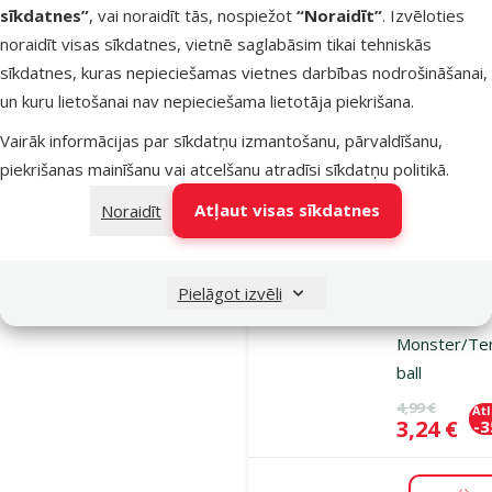
sīkdatnes”
, vai noraidīt tās, nospiežot
“Noraidīt”
. Izvēloties
Oriģinālā ce
3,99 €
At
Cena
2,98 €
-
noraidīt visas sīkdatnes, vietnē saglabāsim tikai tehniskās
sīkdatnes, kuras nepieciešamas vietnes darbības nodrošināšanai,
un kuru lietošanai nav nepieciešama lietotāja piekrišana.
Noliktavā
Pie
Vairāk informācijas par sīkdatņu izmantošanu, pārvaldīšanu,
piekrišanas mainīšanu vai atcelšanu atradīsi
sīkdatņu politikā
.
Atsauksmes
Atļaut visas sīkdatnes
Noraidīt
Rotaļlieta
suņiem – AF
Meta Ball,
Pielāgot izvēli
Reversible
Monster/Te
ball
Oriģinālā ce
4,99 €
At
Cena
3,24 €
-