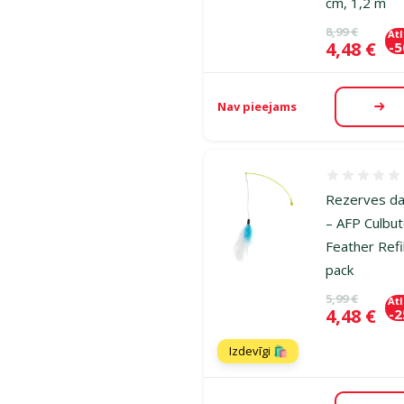
cm, 1,2 m
Oriģinālā ce
8,99 €
At
Cena
4,48 €
-
Nav pieejams
Aps
Atsauksmes
Rezerves da
– AFP Culbu
Feather Refil
pack
Oriģinālā ce
5,99 €
At
Cena
4,48 €
-
Izdevīgi 🛍️