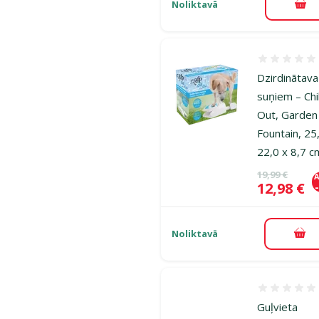
Noliktavā
Pie
Atsauksmes
Dzirdinātava
suņiem – Chil
Out, Garden
Fountain, 25
22,0 x 8,7 c
Oriģinālā ce
19,99 €
A
Cena
12,98 €
Noliktavā
Pie
Atsauksmes
Guļvieta