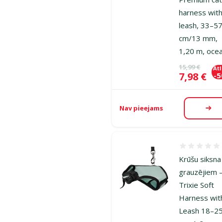
harness wit
leash, 33–5
cm/13 mm,
1,20 m, oce
Oriģinālā ce
15,99 €
At
Cena
7,98 €
-
Nav pieejams
Aps
Atsauksmes
Krūšu siksna
grauzējiem 
Trixie Soft
Harness wit
Leash 18–2