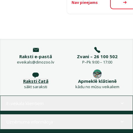
Nav pieejams
Aps
Raksti e-pastā
Zvani – 26 100 502
eveikals@dinozoo.lv
P–Pk 9:00 – 17:00
Raksti čatā
Apmeklē klātienē
sākt saraksti
kādu no mūsu veikaliem
Izvēlne kājenē
E-veikala klientiem
Uzņēmuma informācija