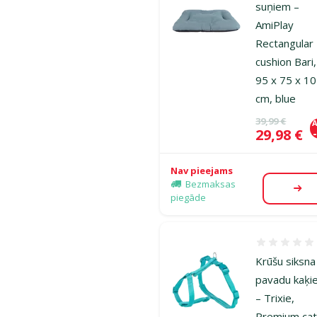
suņiem –
AmiPlay
Rectangular
cushion Bari
95 x 75 x 10
cm, blue
Oriģinālā ce
39,99 €
A
Cena
29,98 €
Nav pieejams
Bezmaksas
Aps
piegāde
Atsauksmes
Krūšu siksna
pavadu kaķi
– Trixie,
Premium ca