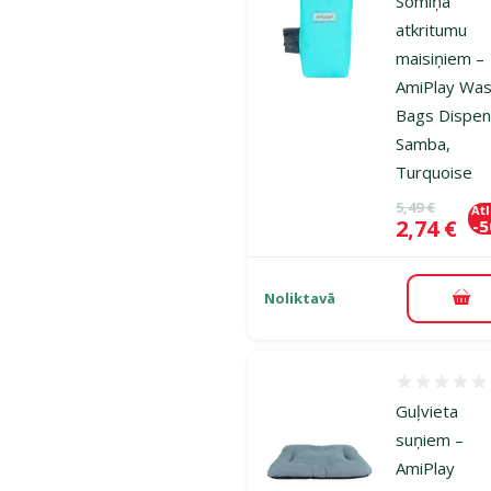
Somiņa
atkritumu
maisiņiem –
AmiPlay Wa
Bags Dispen
Samba,
Turquoise
Oriģinālā ce
5,49 €
At
Cena
2,74 €
-
Noliktavā
Pie
Atsauksmes
Guļvieta
suņiem –
AmiPlay