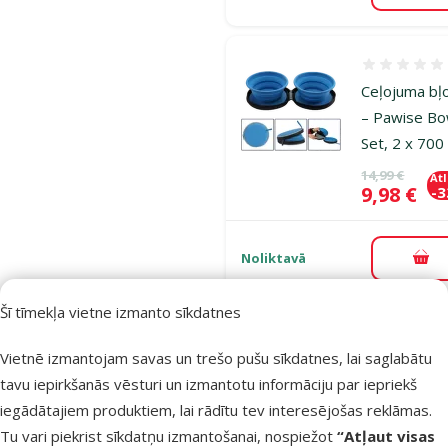
Atsauksmes
Ceļojuma bļ
– Pawise Bo
Set, 2 x 700
Oriģinālā ce
14,99 €
At
Cena
9,98 €
-
Noliktavā
Pie
Šī tīmekļa vietne izmanto sīkdatnes
Atsauksmes
Vietnē izmantojam savas un trešo pušu sīkdatnes, lai saglabātu
Rotaļlieta
tavu iepirkšanās vēsturi un izmantotu informāciju par iepriekš
suņiem – AF
iegādātajiem produktiem, lai rādītu tev interesējošas reklāmas.
Zootex, Hec
Tu vari piekrist sīkdatņu izmantošanai, nospiežot
“Atļaut visas
the Hippo, S