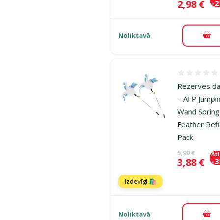
Cena
2,98 €
-
Noliktavā
Pie
Atsauksmes
Rezerves da
– AFP Jumpi
Wand Spring
Feather Refil
Pack
Oriģinālā ce
5,99 €
At
Cena
3,88 €
-
Izdevīgi 🛍️
Noliktavā
Pie