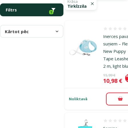
Krāsa
Tirkīzzila
Filtrs
1
Atsauksmes
Kārtot pēc
Inerces pav
suņiem – Fle
New Puppy
Tape Leash
2 m, light bl
Oriģinālā ce
15,99 €
A
Cena
10,98 €
Noliktavā
Pie
Atsauksmes