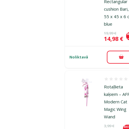
Rectangular
cushion Bari
55 x 45 x 6 
blue
Oriģinālā ce
19,99 €
A
Cena
14,98 €
Noliktavā
Pie
Atsauksmes
Rotaļlieta
kaķiem – AF
Modern Cat
Magic Wing
Wand
Oriģinālā ce
3,99 €
At