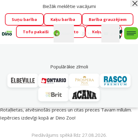
Biežāk meklētie vaicājumi
Aiz
Visu mēnesi Dino Zoo piedāvā lieliskas cenas mīluļu TOP
barībām! 🍖
→
Skatīt piedāvājumu!
Suņu barība
Kaķu barība
Barība grauzējiem
Tofu pakaiši
Foresto
Kaķu mājas
Fotokonkurss “GADA ŪSAIŅI”!
Varbūt tieši Tavs mīlulis
Mans
Mans
konts
Atbalsts
grozs
me
būs 2027. gada zvaigzne
→
Piedalīties
Mek
🔥 Akciju piedāvājumi
Populārākie zīmoli
Vasara turpinās – atlaides katrai gaumei!
Rotaļlietas, atvēsinošās preces un citas preces Tavam mīlulim.
Iepērcies izdevīgi kopā ar Dino Zoo!
Piedāvājums spēkā līdz 27.08.2026.