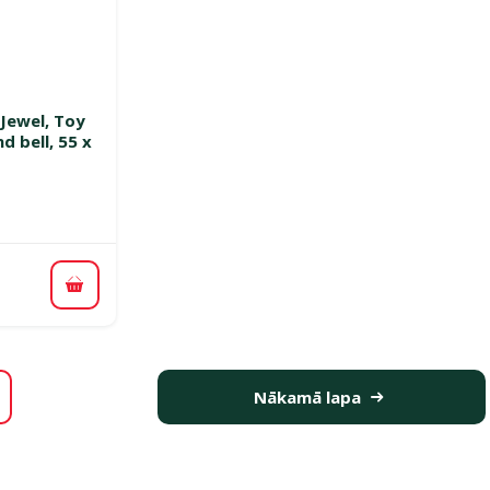
smes 0%
 Jewel, Toy
d bell, 55 x
ena
Pievienot grozam
Nākamā lapa