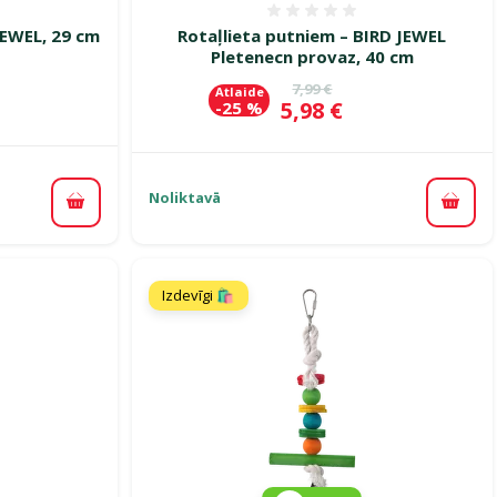
smes 0%
Atsauksmes 0%
JEWEL, 29 cm
Rotaļlieta putniem – BIRD JEWEL
Pletenecn provaz, 40 cm
ena
Oriģinālā cena
7,99 €
Atlaide
Cena
5,98 €
-25 %
Noliktavā
Pievienot grozam
Pievi
Izdevīgi 🛍️