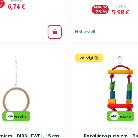
8,99 €
de
Cena
6,74 €
 %
Oriģinālā c
7,99 €
Atlaide
Cena
5,98 €
-25 %
Noliktavā
Pievienot grozam
Izdevīgi 🛍️
iesaka
iesaka
Atsauksmes 0%
Atsauk
tniem – BIRD JEWEL, 15 cm
Rotaļlieta putniem – Bi