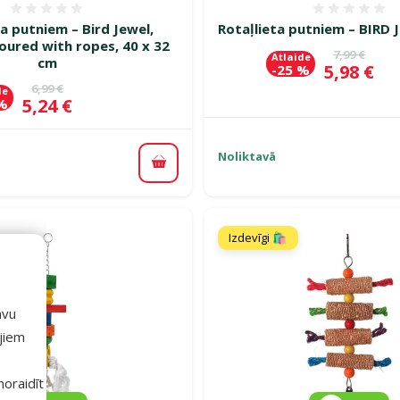
Atsauksmes 0%
Atsauk
ta putniem – Bird Jewel,
Rotaļlieta putniem – BIRD 
oured with ropes, 40 x 32
Oriģinālā c
7,99 €
Atlaide
cm
Cena
5,98 €
-25 %
Oriģinālā cena
6,99 €
de
Cena
5,24 €
 %
Noliktavā
Pievienot grozam
Izdevīgi 🛍️
avu
ajiem
 noraidīt