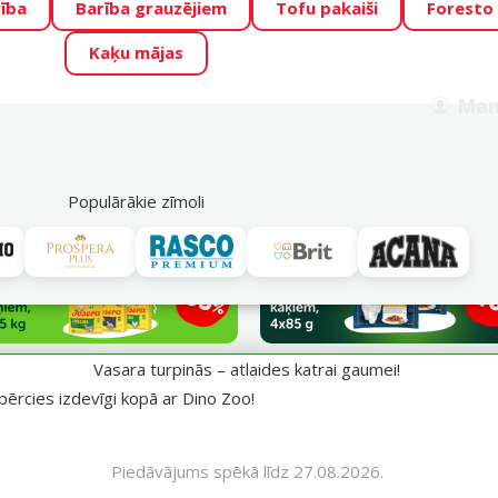
ība
Barība grauzējiem
Tofu pakaiši
Foresto
o Zoo piedāvā lieliskas cenas mīluļu TOP barībām! 🍖
→
Skat
Kaķu mājas
ADA ŪSAIŅI”!
Varbūt tieši Tavs mīlulis būs 2027. gada zvai
Man
Meklēt
als
Akciju piedāvājumi
Veikali
Pakalpojumi
P
39
Populārākie zīmoli
aumei!
Vasara turpinās – atlaides katrai gaumei!
pērcies izdevīgi kopā ar Dino Zoo!
Piedāvājums spēkā līdz 27.08.2026.