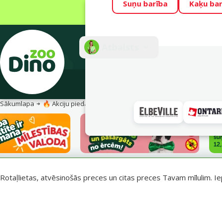
Suņu barība
Kaķu bar
Visu mēnesi Din
Fotokonkurss “G
Atbalsts
E-veik
Sākumlapa
🔥 Akciju piedāvājumi
Vasara turpinās – atlaides katrai g
Rotaļlietas, atvēsinošās preces un citas preces Tavam mīlulim. Ie