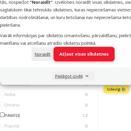
tās, nospiežot
“Noraidīt”
. Izvēloties noraidīt visas sīkdatnes, vi
saglabāsim tikai tehniskās sīkdatnes, kuras nepieciešamas vietne
Lets Play
0
darbības nodrošināšanai, un kuru lietošanai nav nepieciešama lieto
Magic Cat
0
Rotaļlie
piekrišana.
Roln
Magic Litter
0
Vairāk informācijas par sīkdatņu izmantošanu, pārvaldīšanu, piekr
Atlai
-25
Marina
0
mainīšanu vai atcelšanu atradīsi
sīkdatņu politikā
.
MISOKO
0
Atļaut visas sīkdatnes
Noraidīt
MPS2
0
Noliktavā
Mr. Dental
0
Pielāgot izvēli
Nature Land
0
Izdevīgi 🛍️
Noba
0
Ontario
0
PAWISE
12
Popote
0