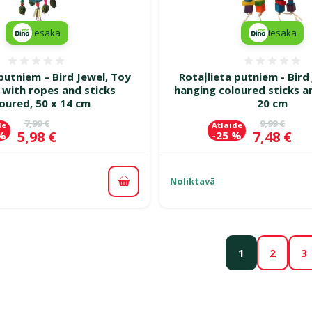
iesaka
iesaka
Atsauksmes 0%
Atsauk
 putniem – Bird Jewel, Toy
Rotaļlieta putniem - Bird
 with ropes and sticks
hanging coloured sticks an
oured, 50 x 14 cm
20 cm
Oriģinālā cena
Oriģinālā c
7,99 €
9,99 €
de
Atlaide
Cena
Cena
5,98 €
7,48 €
 %
-25 %
Noliktavā
Pievienot grozam
1
2
3