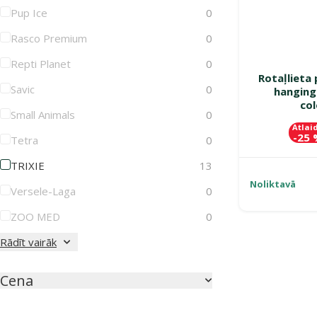
Pup Ice
0
Rasco Premium
0
Repti Planet
0
Rotaļlieta
Savic
0
hanging
col
Small Animals
0
Atlai
-25
Tetra
0
TRIXIE
13
Noliktavā
Versele-Laga
0
ZOO MED
0
Rādīt vairāk
Cena