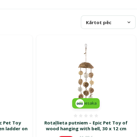
Kārtot pēc
iesaka
smes 0%
Atsauksmes 0%
ic Pet Toy
Rotaļlieta putniem – Epic Pet Toy of
n ladder on
wood hanging with bell, 30 x 12 cm
Oriģinālā cena