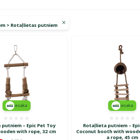
em > Rotaļlietas putniem
a turpinās – atlaides katrai gaumei!"
iesaka
iesaka
Atsauksmes 0%
Atsauk
a putniem – Epic Pet Toy
Rotaļlieta putniem – Ep
ooden with rope, 32 cm
Coconut booth with woode
a rope, 45 cm
Oriģinālā cena