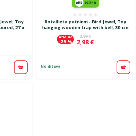
iesaka
smes 0%
Atsauksmes 0%
 Jewel, Toy
Rotaļlieta putniem - Bird Jewel, Toy
oured, 27 x
hanging wooden trap with bell, 30 cm
Oriģinālā cena
3,99 €
Atlaide
Cena
2,98 €
-25 %
ena
Noliktavā
Pievi
Pievienot grozam