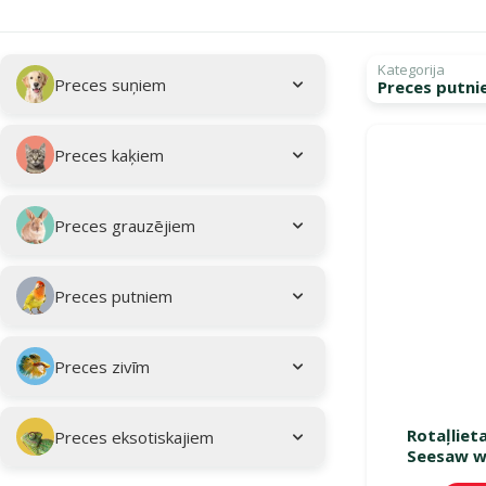
Apakškategorija
Atlasītie filtri
Kategorija
Preces suņiem
Preces putni
Kampaņa: "Vasar
Preces kaķiem
Preces grauzējiem
Preces putniem
Preces zivīm
Rotaļliet
Preces eksotiskajiem
Seesaw w