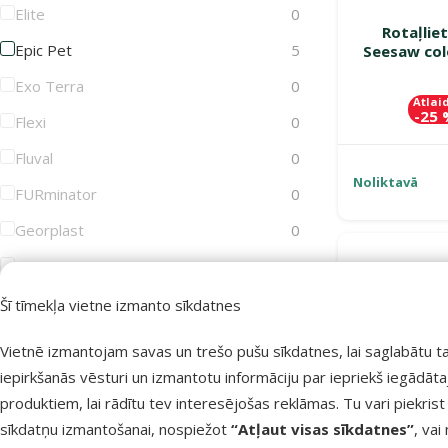
Elite
0
Rotaļlie
Epic Pet
5
Seesaw col
Exo Terra
0
Atlai
-25
Flexi
0
Fluval
0
Noliktavā
FURminator
0
Georplast
0
GimDog
0
Groom Professional
0
Šī tīmekļa vietne izmanto sīkdatnes
Joy&Toy
0
Vietnē izmantojam savas un trešo pušu sīkdatnes, lai saglabātu t
Juwel
0
iepirkšanās vēsturi un izmantotu informāciju par iepriekš iegādāt
produktiem, lai rādītu tev interesējošas reklāmas. Tu vari piekrist
KAY
0
sīkdatņu izmantošanai, nospiežot
“Atļaut visas sīkdatnes”
, vai
KONG
0