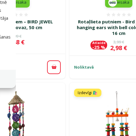
etnē
iesaka
iesaka
s
Atsauksmes 0%
Atsauk
tāja
ta putniem – BIRD JEWEL
Rotaļlieta putniem - Bird
inka provaz, 50 cm
hanging ears with bell col
16 cm
Oriģinālā cena
5,99 €
išanas
de
Cena
4,48 €
 %
Oriģinālā c
3,99 €
Atlaide
Cena
2,98 €
-25 %
Noliktavā
Pievienot grozam
Izdevīgi 🛍️