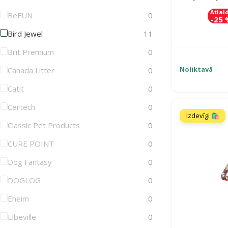
Atlai
BeFUN
0
-25
Bird Jewel
11
Brit Premium
0
Noliktavā
Canada Litter
0
Catit
0
Certech
0
Izdevīgi 🛍️
Classic Pet Products
0
CURE POINT
0
Dog Fantasy
0
DOGLOG
0
Eheim
0
Elbeville
0