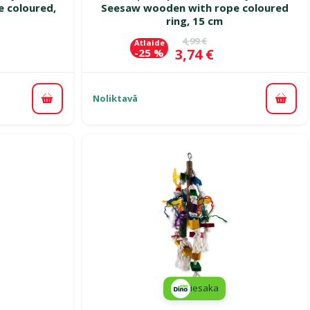
 coloured,
Seesaw wooden with rope coloured
ring, 15 cm
ena
Oriģinālā cena
4,99 €
Atlaide
Cena
3,74 €
-25 %
Noliktavā
Pievienot grozam
Pievi
iesaka