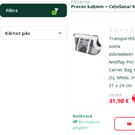
Kategorija
Preces kaķiem > Ceļošana/ 
Filtrs
1
Atsauksmes
Kārtot pēc
Transportē
soma
dzīvniekiem 
AmiPlay Pet
Carrier Bag 
(S), White, 3
21 x 24 cm
Oriģinālā ce
54,99 €
A
Cena
41,98 €
Noliktavā
Bezmaksas
Pi
piegāde