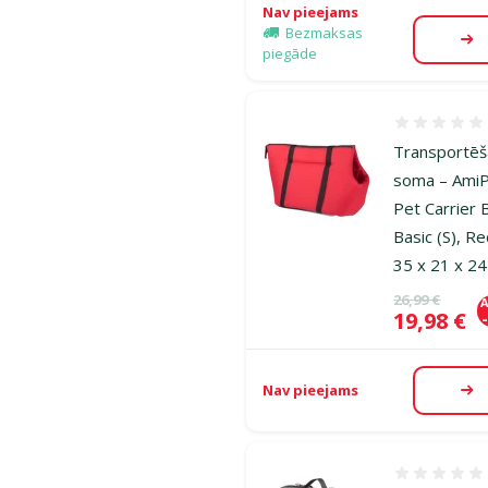
Nav pieejams
Bezmaksas
Ap
piegāde
Atsauksmes
Transportē
soma – AmiP
Pet Carrier 
Basic (S), Re
35 x 21 x 2
Oriģinālā ce
26,99 €
A
Cena
19,98 €
Nav pieejams
Ap
Atsauksmes