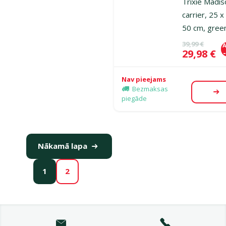
Trixie Madi
carrier, 25 x
50 cm, gree
Oriģinālā ce
39,99 €
A
Cena
29,98 €
Nav pieejams
Bezmaksas
Ap
piegāde
Nākamā lapa
1
2