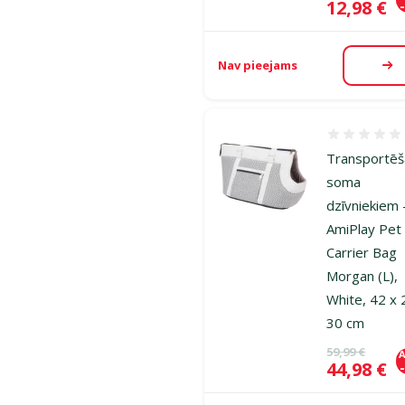
Cena
12,98 €
Nav pieejams
Ap
Atsauksmes
Transportē
soma
dzīvniekiem 
AmiPlay Pet
Carrier Bag
Morgan (L),
White, 42 x 
30 cm
Oriģinālā ce
59,99 €
A
Cena
44,98 €