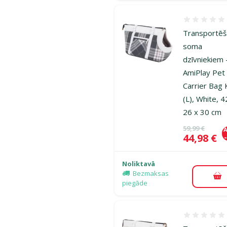
Atsauksmes
Transportē
soma
dzīvniekiem 
AmiPlay Pet
Carrier Bag 
(L), White, 4
26 x 30 cm
Oriģinālā ce
59,99 €
A
Cena
44,98 €
Noliktavā
Bezmaksas
Pi
piegāde
Atsauksmes