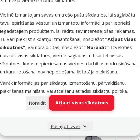
Šī tīmekļa vietne izmanto sīkdatnes
Pi
Vietnē izmantojam savas un trešo pušu sīkdatnes, lai saglabātu
tavu iepirkšanās vēsturi un izmantotu informāciju par iepriekš
Atsauksmes
iegādātajiem produktiem, lai rādītu tev interesējošas reklāmas.
Transportē
Tu vari piekrist sīkdatņu izmantošanai, nospiežot
“Atļaut visas
soma
sīkdatnes”
, vai noraidīt tās, nospiežot
“Noraidīt”
. Izvēloties
dzīvniekiem 
noraidīt visas sīkdatnes, vietnē saglabāsim tikai tehniskās
Trixie Alea
sīkdatnes, kuras nepieciešamas vietnes darbības nodrošināšanai,
carrier, 16 x
un kuru lietošanai nav nepieciešama lietotāja piekrišana.
30 cm, pink/
Oriģinālā ce
Vairāk informācijas par sīkdatņu izmantošanu, pārvaldīšanu,
19,99 €
A
Cena
14,98 €
piekrišanas mainīšanu vai atcelšanu atradīsi
sīkdatņu politikā
.
Atļaut visas sīkdatnes
Noraidīt
Noliktavā
Pi
Pielāgot izvēli
Atsauksmes