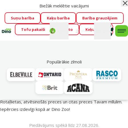
Biežāk meklētie vaicājumi
Aiz
Visu mēnesi Dino Zoo piedāvā lieliskas cenas mīluļu TOP
barībām! 🍖
→
Skatīt piedāvājumu!
Suņu barība
Kaķu barība
Barība grauzējiem
Tofu pakaiši
Foresto
Kaķu mājas
Fotokonkurss “GADA ŪSAIŅI”!
Varbūt tieši Tavs mīlulis
Mans
Mans
konts
Atbalsts
grozs
me
būs 2027. gada zvaigzne
→
Piedalīties
Mek
🔥 Akciju piedāvājumi
Populārākie zīmoli
Vasara turpinās – atlaides katrai gaumei!
Rotaļlietas, atvēsinošās preces un citas preces Tavam mīlulim.
Iepērcies izdevīgi kopā ar Dino Zoo!
Piedāvājums spēkā līdz 27.08.2026.