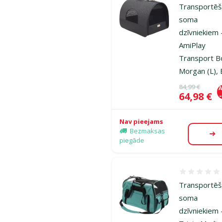
Transportē
soma
dzīvniekiem 
AmiPlay
Transport B
Morgan (L), 
Oriģinālā ce
84,99 €
A
Cena
64,98 €
Nav pieejams
Bezmaksas
Ap
piegāde
Atsauksmes
Transportē
soma
dzīvniekiem 