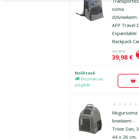
Transportē
soma
dzīvniekiem 
AFP Travel 
Expandable
Backpack Car
Oriģinālā ce
64,99 €
A
Cena
39,98 €
Noliktavā
Bezmaksas
Pi
piegāde
Atsauksmes
Mugursoma 
īvniekiem -
Trixie Dan, 
44 x 26 cm,