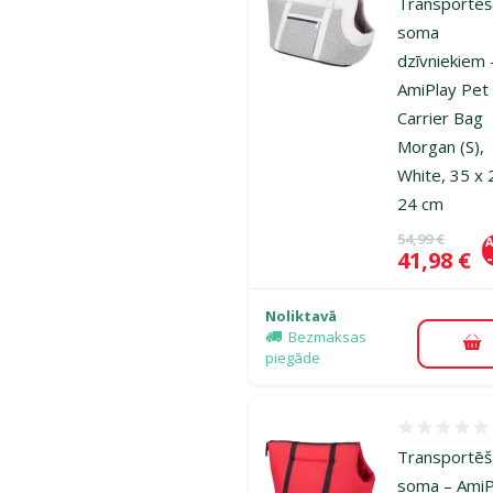
Transportē
soma
dzīvniekiem 
AmiPlay Pet
Carrier Bag
Morgan (S),
White, 35 x 
24 cm
Oriģinālā ce
54,99 €
A
Cena
41,98 €
Noliktavā
Bezmaksas
Pi
piegāde
Atsauksmes
Transportē
soma – AmiP