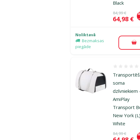
Black
Oriģinālā ce
84,99 €
A
Cena
64,98 €
Noliktavā
Bezmaksas
Pi
piegāde
Atsauksmes
Transportē
soma
dzīvniekiem 
AmiPlay
Transport B
New York (L)
White
Oriģinālā ce
84,99 €
A
Cena
64,98 €