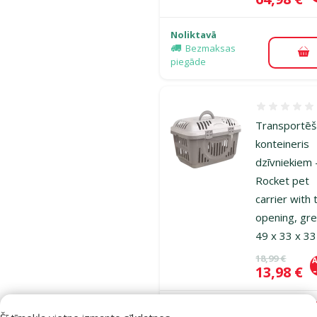
Noliktavā
Bezmaksas
Pi
piegāde
Atsauksmes
Transportē
konteineris
dzīvniekiem 
Rocket pet
carrier with 
opening, gre
49 x 33 x 3
Oriģinālā ce
18,99 €
A
Cena
13,98 €
Noliktavā