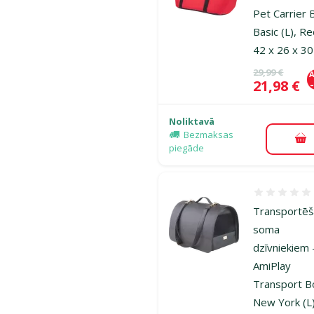
Pet Carrier 
Basic (L), Re
42 x 26 x 3
Oriģinālā ce
29,99 €
A
Cena
21,98 €
Noliktavā
Bezmaksas
Pi
piegāde
Atsauksmes
Transportē
soma
dzīvniekiem 
AmiPlay
Transport B
New York (L)