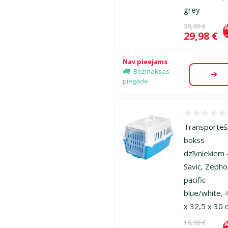
grey
Oriģinālā ce
39,99 €
A
Cena
29,98 €
Nav pieejams
Bezmaksas
Aps
piegāde
Atsauksmes
Transportē
bokss
dzīvniekiem 
Savic, Zepho
pacific
blue/white, 
x 32,5 x 30
Oriģinālā ce
16,99 €
A