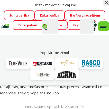
Biežāk meklētie vaicājumi
Aiz
Visu mēnesi Dino Zoo piedāvā lieliskas cenas mīluļu TOP
barībām! 🍖
→
Skatīt piedāvājumu!
Suņu barība
Kaķu barība
Barība grauzējiem
Tofu pakaiši
Foresto
Kaķu mājas
Fotokonkurss “GADA ŪSAIŅI”!
Varbūt tieši Tavs mīlulis
Mans
Mans
konts
Atbalsts
grozs
me
būs 2027. gada zvaigzne
→
Piedalīties
Mek
🔥 Akciju piedāvājumi
Populārākie zīmoli
Vasara turpinās – atlaides katrai gaumei!
Rotaļlietas, atvēsinošās preces un citas preces Tavam mīlulim.
Iepērcies izdevīgi kopā ar Dino Zoo!
Piedāvājums spēkā līdz 27.08.2026.