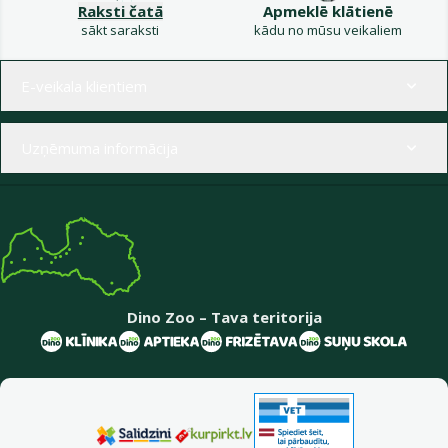
Raksti čatā
Apmeklē klātienē
sākt saraksti
kādu no mūsu veikaliem
Izvēlne kājenē
E-veikala klientiem
Uzņēmuma informācija
Dino Zoo – Tava teritorija