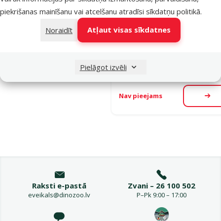
Inerces pav
piekrišanas mainīšanu vai atcelšanu atradīsi
sīkdatņu politikā
.
suņiem – Fle
Style S Tape
Atļaut visas sīkdatnes
Noraidīt
m, Mint
Oriģinālā ce
19,99 €
A
Cena
13,98 €
Pielāgot izvēli
Nav pieejams
Aps
Raksti e-pastā
Zvani – 26 100 502
eveikals@dinozoo.lv
P–Pk 9:00 – 17:00