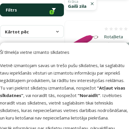
Krāsa
Gaiši zila
Filtrs
1
Atsauksmes
Kārtot pēc
Rotaļlieta
kaķiem – AF
Modern Cat
Šī tīmekļa vietne izmanto sīkdatnes
Led Light
Vietnē izmantojam savas un trešo pušu sīkdatnes, lai saglabātu
Mouse
tavu iepirkšanās vēsturi un izmantotu informāciju par iepriekš
Oriģinālā ce
2,99 €
At
Cena
iegādātajiem produktiem, lai rādītu tev interesējošas reklāmas.
2,24 €
-
Tu vari piekrist sīkdatņu izmantošanai, nospiežot
“Atļaut visas
sīkdatnes”
, vai noraidīt tās, nospiežot
“Noraidīt”
. Izvēloties
Noliktavā
Pie
noraidīt visas sīkdatnes, vietnē saglabāsim tikai tehniskās
sīkdatnes, kuras nepieciešamas vietnes darbības nodrošināšanai,
un kuru lietošanai nav nepieciešama lietotāja piekrišana.
Atsauksmes
Vairāk informācijas par sīkdatņu izmantošanu, pārvaldīšanu,