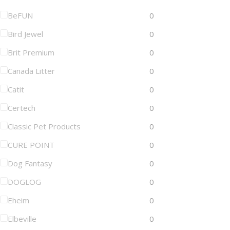
BeFUN
0
Bird Jewel
0
Brit Premium
0
Canada Litter
0
Catit
0
Certech
0
Classic Pet Products
0
CURE POINT
0
Dog Fantasy
0
DOGLOG
0
Eheim
0
Elbeville
0