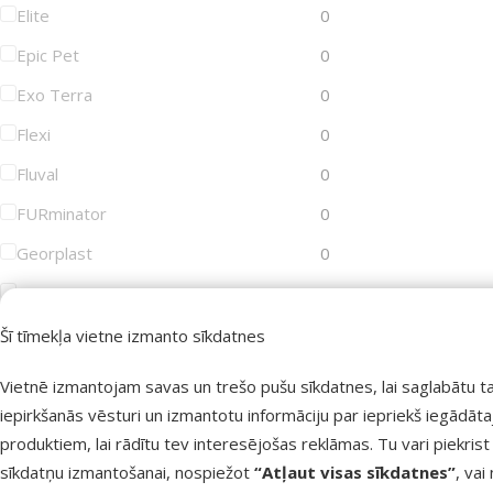
Elite
0
Epic Pet
0
Exo Terra
0
Flexi
0
Fluval
0
FURminator
0
Georplast
0
GimDog
0
Groom Professional
0
Šī tīmekļa vietne izmanto sīkdatnes
Joy&Toy
0
Vietnē izmantojam savas un trešo pušu sīkdatnes, lai saglabātu t
Juwel
0
iepirkšanās vēsturi un izmantotu informāciju par iepriekš iegādāt
produktiem, lai rādītu tev interesējošas reklāmas. Tu vari piekrist
KAY
0
sīkdatņu izmantošanai, nospiežot
“Atļaut visas sīkdatnes”
, vai
KONG
0