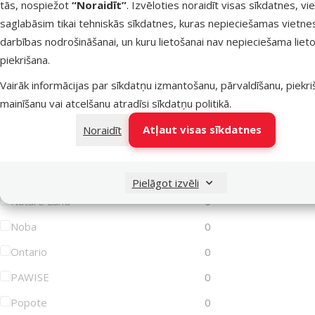
tās, nospiežot
“Noraidīt”
. Izvēloties noraidīt visas sīkdatnes, vi
saglabāsim tikai tehniskās sīkdatnes, kuras nepieciešamas vietne
Lets Play
0
darbības nodrošināšanai, un kuru lietošanai nav nepieciešama lieto
Magic Cat
0
piekrišana.
Magic Litter
0
Vairāk informācijas par sīkdatņu izmantošanu, pārvaldīšanu, piekr
Marina
0
mainīšanu vai atcelšanu atradīsi
sīkdatņu politikā
.
MISOKO
0
Atļaut visas sīkdatnes
Noraidīt
MPS2
0
Mr. Dental
0
Pielāgot izvēli
Nature Land
0
Noba
0
Ontario
0
PAWISE
0
Popote
0