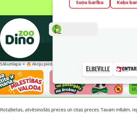
Suņu barība
Kaķu bar
Visu mēnesi Din
Fotokonkurss “G
Atbalsts
E-veik
Sākumlapa
🔥 Akciju piedāvājumi
Vasara turpinās – atlaides katrai g
Rotaļlietas, atvēsinošās preces un citas preces Tavam mīlulim. Ie