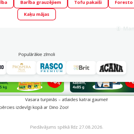
ība
Barība grauzējiem
Tofu pakaiši
Foresto
o Zoo piedāvā lieliskas cenas mīluļu TOP barībām! 🍖
→
Skat
Kaķu mājas
ADA ŪSAIŅI”!
Varbūt tieši Tavs mīlulis būs 2027. gada zvai
Man
Meklēt
als
Akciju piedāvājumi
Veikali
Pakalpojumi
P
39
Populārākie zīmoli
aumei!
Vasara turpinās – atlaides katrai gaumei!
pērcies izdevīgi kopā ar Dino Zoo!
Piedāvājums spēkā līdz 27.08.2026.