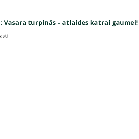
 Vasara turpinās – atlaides katrai gaumei!
asti
a turpinās – atlaides katrai gaumei!"