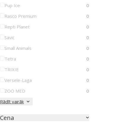
Pup Ice
0
Rasco Premium
0
Repti Planet
0
Savic
0
Small Animals
0
Tetra
0
TRIXIE
0
Versele-Laga
0
ZOO MED
0
Rādīt vairāk
Cena