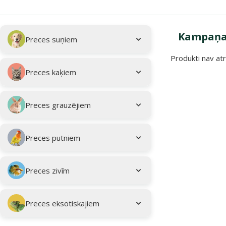
Apakškategorija
Atlasītie filtri
Kampaņa:
Preces suņiem
Produkti nav atr
Kampaņa: "Vasar
Preces kaķiem
Preces grauzējiem
Preces putniem
Preces zivīm
Preces eksotiskajiem