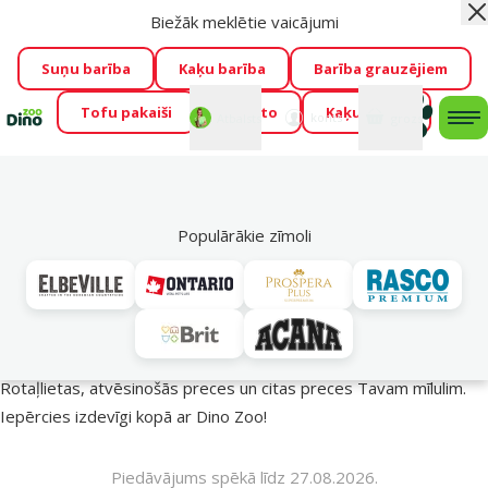
Biežāk meklētie vaicājumi
Aiz
Visu mēnesi Dino Zoo piedāvā lieliskas cenas mīluļu TOP
barībām! 🍖
→
Skatīt piedāvājumu!
Suņu barība
Kaķu barība
Barība grauzējiem
Tofu pakaiši
Foresto
Kaķu mājas
Fotokonkurss “GADA ŪSAIŅI”!
Varbūt tieši Tavs mīlulis
Mans
Mans
konts
Atbalsts
grozs
me
būs 2027. gada zvaigzne
→
Piedalīties
Mek
🔥 Akciju piedāvājumi
Populārākie zīmoli
Vasara turpinās – atlaides katrai gaumei!
Rotaļlietas, atvēsinošās preces un citas preces Tavam mīlulim.
Iepērcies izdevīgi kopā ar Dino Zoo!
Piedāvājums spēkā līdz 27.08.2026.