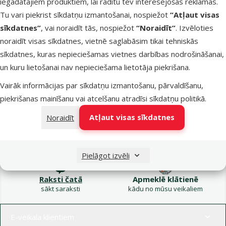
iegādātajiem produktiem, lai rādītu tev interesējošas reklāmas.
Kampaņa: Vasara
Tu vari piekrist sīkdatņu izmantošanai, nospiežot
“Atļaut visas
turpinās – atlaides katrai
Filtrs
sīkdatnes”
, vai noraidīt tās, nospiežot
“Noraidīt”
. Izvēloties
gaumei!
noraidīt visas sīkdatnes, vietnē saglabāsim tikai tehniskās
Produkti nav atrasti
sīkdatnes, kuras nepieciešamas vietnes darbības nodrošināšanai,
Kārtot pēc
un kuru lietošanai nav nepieciešama lietotāja piekrišana.
Vairāk informācijas par sīkdatņu izmantošanu, pārvaldīšanu,
piekrišanas mainīšanu vai atcelšanu atradīsi
sīkdatņu politikā
.
Atļaut visas sīkdatnes
Noraidīt
Raksti e-pastā
Zvani – 26 100 502
eveikals@dinozoo.lv
P–Pk 9:00 – 17:00
Pielāgot izvēli
Raksti čatā
Apmeklē klātienē
sākt saraksti
kādu no mūsu veikaliem
Izvēlne kājenē
E-veikala klientiem