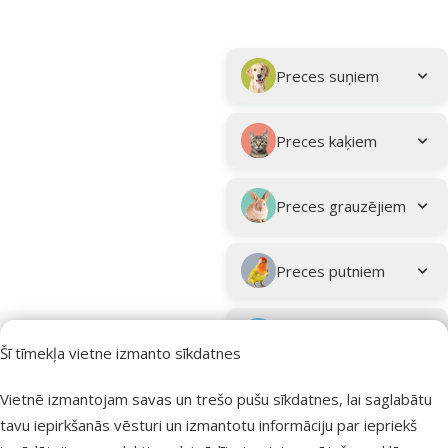
Parametriskais filtrs
Atlasītie filtri
Kampaņa: "Vasara turpinās – atlaides katrai gaumei!"
Apakškategorija
Preces suņiem
Preces kaķiem
Preces grauzējiem
Preces putniem
Preces zivīm
Šī tīmekļa vietne izmanto sīkdatnes
Preces
Vietnē izmantojam savas un trešo pušu sīkdatnes, lai saglabātu
eksotiskajiem
tavu iepirkšanās vēsturi un izmantotu informāciju par iepriekš