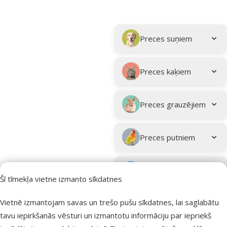
Parametriskais filtrs
Atlasītie filtri
Kampaņa: "Vasara turpinās – atlaides katrai gaumei!"
Apakškategorija
Preces suņiem
Preces kaķiem
Preces grauzējiem
Preces putniem
Preces zivīm
Šī tīmekļa vietne izmanto sīkdatnes
Preces
Vietnē izmantojam savas un trešo pušu sīkdatnes, lai saglabātu
eksotiskajiem
tavu iepirkšanās vēsturi un izmantotu informāciju par iepriekš