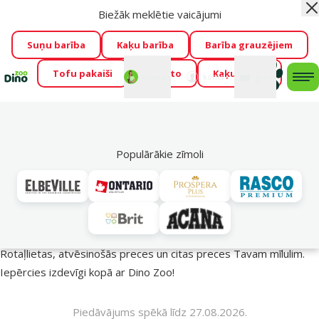
Biežāk meklētie vaicājumi
Aiz
Visu mēnesi Dino Zoo piedāvā lieliskas cenas mīluļu TOP
barībām! 🍖
→
Skatīt piedāvājumu!
Suņu barība
Kaķu barība
Barība grauzējiem
Tofu pakaiši
Foresto
Kaķu mājas
Fotokonkurss “GADA ŪSAIŅI”!
Varbūt tieši Tavs mīlulis
Mans
Mans
konts
Atbalsts
grozs
me
būs 2027. gada zvaigzne
→
Piedalīties
Mek
🔥 Akciju piedāvājumi
Populārākie zīmoli
Vasara turpinās – atlaides katrai gaumei!
Rotaļlietas, atvēsinošās preces un citas preces Tavam mīlulim.
Iepērcies izdevīgi kopā ar Dino Zoo!
Piedāvājums spēkā līdz 27.08.2026.