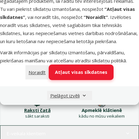
iegādātajiem produktiem, lai rādītu tev interesējošas reklāmas.
Kampaņa: Vasara
Tu vari piekrist sīkdatņu izmantošanai, nospiežot
“Atļaut visas
turpinās – atlaides katrai
Filtrs
sīkdatnes”
, vai noraidīt tās, nospiežot
“Noraidīt”
. Izvēloties
gaumei!
noraidīt visas sīkdatnes, vietnē saglabāsim tikai tehniskās
Produkti nav atrasti
sīkdatnes, kuras nepieciešamas vietnes darbības nodrošināšanai,
Kārtot pēc
un kuru lietošanai nav nepieciešama lietotāja piekrišana.
Vairāk informācijas par sīkdatņu izmantošanu, pārvaldīšanu,
piekrišanas mainīšanu vai atcelšanu atradīsi
sīkdatņu politikā
.
Atļaut visas sīkdatnes
Noraidīt
Raksti e-pastā
Zvani – 26 100 502
eveikals@dinozoo.lv
P–Pk 9:00 – 17:00
Pielāgot izvēli
Raksti čatā
Apmeklē klātienē
sākt saraksti
kādu no mūsu veikaliem
Izvēlne kājenē
E-veikala klientiem