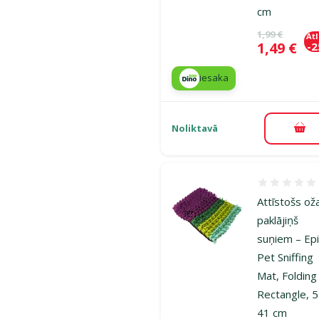
cm
Oriģinālā ce
1,99 €
At
Cena
1,49 €
-
iesaka
Noliktavā
Pie
Atsauksmes
Attīstošs ož
paklājiņš
suņiem – Ep
Pet Sniffing
Mat, Folding
Rectangle, 5
41 cm