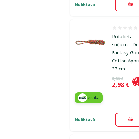
Noliktavā
Pie
Atsauksmes
Rotaļlieta
suņiem – D
Fantasy Goo
Cotton Apor
37 cm
Oriģinālā ce
3,99 €
At
Cena
2,98 €
-
iesaka
Noliktavā
Pie