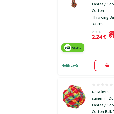
Fantasy Goo
Cotton
Throwing Bal
34 cm
Oriģinālā ce
2,99 €
At
Cena
2,24 €
-
iesaka
Noliktavā
Pie
Atsauksmes
Rotaļlieta
suņiem – D
Fantasy Goo
Cotton Ball, 