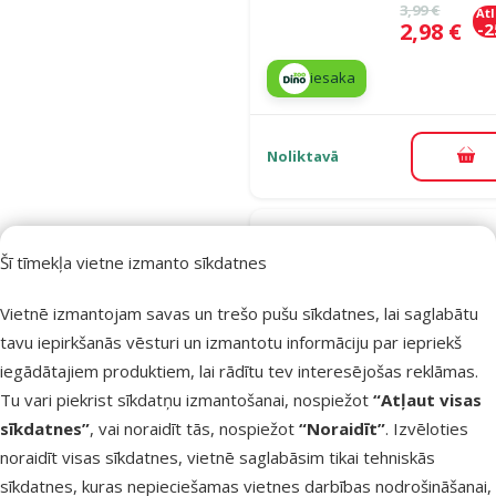
Oriģinālā ce
3,99 €
At
Cena
2,98 €
-
iesaka
Noliktavā
Pie
Atsauksmes
Šī tīmekļa vietne izmanto sīkdatnes
Rotaļlieta
suņiem – D
Vietnē izmantojam savas un trešo pušu sīkdatnes, lai saglabātu
Fantasy Goo
tavu iepirkšanās vēsturi un izmantotu informāciju par iepriekš
Cotton
iegādātajiem produktiem, lai rādītu tev interesējošas reklāmas.
Throwing Bal
Tu vari piekrist sīkdatņu izmantošanai, nospiežot
“Atļaut visas
colored, 35
sīkdatnes”
, vai noraidīt tās, nospiežot
“Noraidīt”
. Izvēloties
Oriģinālā ce
1,99 €
At
noraidīt visas sīkdatnes, vietnē saglabāsim tikai tehniskās
Cena
1,49 €
-
sīkdatnes, kuras nepieciešamas vietnes darbības nodrošināšanai,