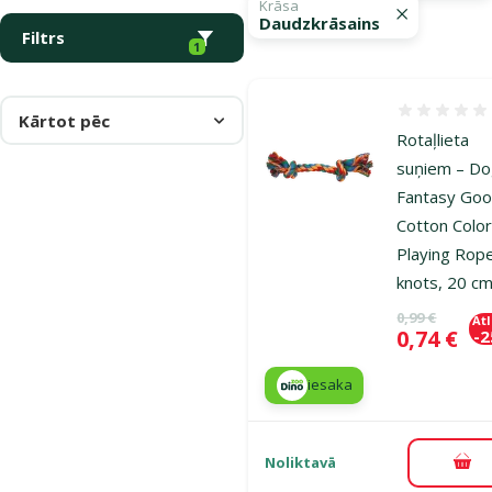
Krāsa
Daudzkrāsains
Filtrs
1
Atsauksmes
Kārtot pēc
Rotaļlieta
suņiem – D
Fantasy Goo
Cotton Color
Playing Rop
knots, 20 c
Oriģinālā ce
0,99 €
At
Cena
0,74 €
-
iesaka
Noliktavā
Pie