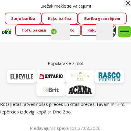
Biežāk meklētie vaicājumi
Aiz
Visu mēnesi Dino Zoo piedāvā lieliskas cenas mīluļu TOP
barībām! 🍖
→
Skatīt piedāvājumu!
Suņu barība
Kaķu barība
Barība grauzējiem
Tofu pakaiši
Foresto
Kaķu mājas
Fotokonkurss “GADA ŪSAIŅI”!
Varbūt tieši Tavs mīlulis
Mans
Mans
konts
Atbalsts
grozs
me
būs 2027. gada zvaigzne
→
Piedalīties
Mek
🔥 Akciju piedāvājumi
Populārākie zīmoli
Vasara turpinās – atlaides katrai gaumei!
Rotaļlietas, atvēsinošās preces un citas preces Tavam mīlulim.
Iepērcies izdevīgi kopā ar Dino Zoo!
Piedāvājums spēkā līdz 27.08.2026.