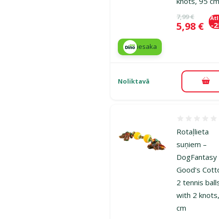
knots, 95 c
Oriģinālā ce
7,99 €
At
Cena
5,98 €
-
iesaka
Noliktavā
Pie
Atsauksmes
Rotaļlieta
suņiem –
DogFantasy
Good's Cott
2 tennis ball
with 2 knots
cm