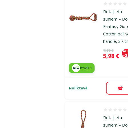
Atsauksmes
Rotaļlieta
suņiem – D
Fantasy Goo
Cotton ball 
handle, 37 
Oriģinālā ce
7,99 €
At
Cena
5,98 €
-
iesaka
Noliktavā
Pie
Atsauksmes
Rotaļlieta
suņiem – D