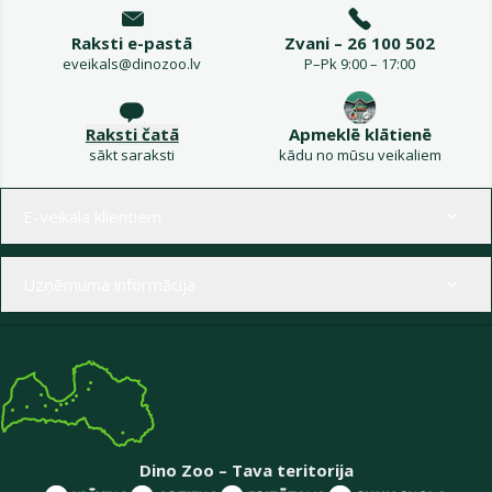
Raksti e-pastā
Zvani – 26 100 502
eveikals@dinozoo.lv
P–Pk 9:00 – 17:00
Raksti čatā
Apmeklē klātienē
sākt saraksti
kādu no mūsu veikaliem
Izvēlne kājenē
E-veikala klientiem
Uzņēmuma informācija
Dino Zoo – Tava teritorija