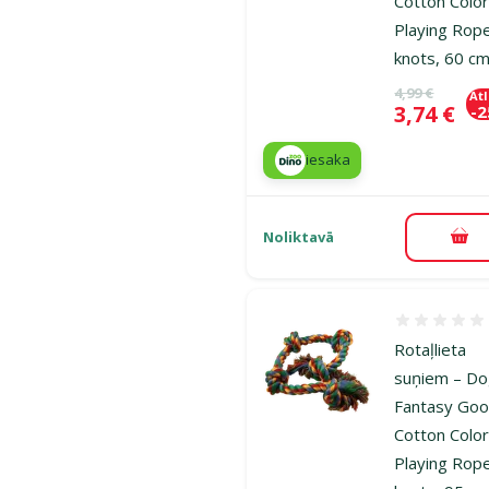
Cotton Color
Playing Rop
knots, 60 c
Oriģinālā ce
4,99 €
At
Cena
3,74 €
-
iesaka
Noliktavā
Pie
Atsauksmes
Rotaļlieta
suņiem – D
Fantasy Goo
Cotton Color
Playing Rop