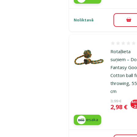
Noliktavā
Pie
Atsauksmes
Rotaļlieta
suņiem – D
Fantasy Goo
Cotton ball f
throwing, 5
cm
Oriģinālā ce
3,99 €
At
Cena
2,98 €
-
iesaka