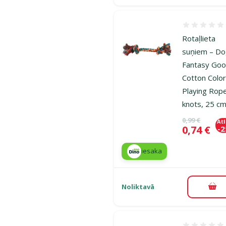
Atsauksmes
Rotaļlieta
suņiem – D
Fantasy Goo
Cotton Color
Playing Rop
knots, 25 c
Oriģinālā ce
0,99 €
At
Cena
0,74 €
-
iesaka
Noliktavā
Pie