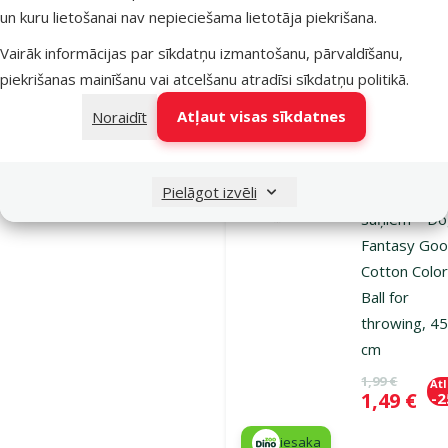
un kuru lietošanai nav nepieciešama lietotāja piekrišana.
iesaka
Vairāk informācijas par sīkdatņu izmantošanu, pārvaldīšanu,
piekrišanas mainīšanu vai atcelšanu atradīsi
sīkdatņu politikā
.
Noliktavā
Pie
Atļaut visas sīkdatnes
Noraidīt
Atsauksmes
Pielāgot izvēli
Rotaļlieta
suņiem – D
Fantasy Goo
Cotton Color
Ball for
throwing, 4
cm
Oriģinālā ce
1,99 €
At
Cena
1,49 €
-
iesaka