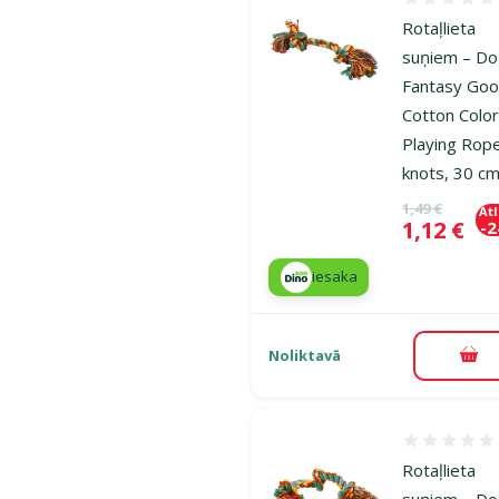
Atsauksmes
Rotaļlieta
suņiem – D
Fantasy Goo
Cotton Color
Playing Rop
knots, 30 c
Oriģinālā ce
1,49 €
At
Cena
1,12 €
-
iesaka
Noliktavā
Pie
Atsauksmes
Rotaļlieta
suņiem – D