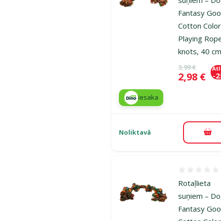
Fantasy Goo
Cotton Color
Playing Rop
knots, 40 c
Oriģinālā ce
3,99 €
At
Cena
2,98 €
-
iesaka
Noliktavā
Pie
Atsauksmes
Rotaļlieta
suņiem – D
Fantasy Goo