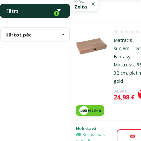
Krāsa
Zelta
Filtrs
1
Atsauksmes
Kārtot pēc
Matracis
suņiem – D
Fantasy
Mattress, 5
32 cm, plati
gold
Oriģinālā ce
34,99 €
A
Cena
24,98 €
iesaka
Noliktavā
Bezmaksas
Pie
piegāde