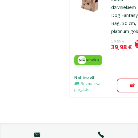
dzīvniekiem 
Dog Fantas
Bag, 30 cm,
platinum gol
Oriģinālā ce
54,99 €
A
Cena
39,98 €
iesaka
Noliktavā
Bezmaksas
Pi
piegāde