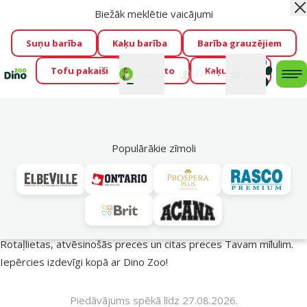
Biežāk meklētie vaicājumi
Aiz
🍖Tikai šonedēl
ar kodu
GARSIGI
e-veikalā -20 % gardumiem
→
Apskatīt
Suņu barība
Kaķu barība
Barība grauzējiem
Tofu pakaiši
Foresto
Kaķu mājas
Fotokonkurss “GADA ŪSAIŅI”!
Varbūt tieši Tavs mīlulis
Mans
Mans
konts
Atbalsts
grozs
me
būs 2027. gada zvaigzne
→
Piedalīties
Mek
🔥 Akciju piedāvājumi
Populārākie zīmoli
Vasara turpinās – atlaides katrai gaumei!
Rotaļlietas, atvēsinošās preces un citas preces Tavam mīlulim.
Iepērcies izdevīgi kopā ar Dino Zoo!
Piedāvājums spēkā līdz 27.08.2026.