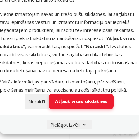
Atsauksmes
Vietnē izmantojam savas un trešo pušu sīkdatnes, lai saglabātu
Matracis
tavu iepirkšanās vēsturi un izmantotu informāciju par iepriekš
suņiem – D
iegādātajiem produktiem, lai rādītu tev interesējošas reklāmas.
Fantasy
Tu vari piekrist sīkdatņu izmantošanai, nospiežot
“Atļaut visas
Mattress, 9
sīkdatnes”
, vai noraidīt tās, nospiežot
“Noraidīt”
. Izvēloties
65 cm, plati
noraidīt visas sīkdatnes, vietnē saglabāsim tikai tehniskās
gold
sīkdatnes, kuras nepieciešamas vietnes darbības nodrošināšanai,
Oriģinālā ce
59,99 €
A
Cena
44,98 €
un kuru lietošanai nav nepieciešama lietotāja piekrišana.
Vairāk informācijas par sīkdatņu izmantošanu, pārvaldīšanu,
iesaka
piekrišanas mainīšanu vai atcelšanu atradīsi
sīkdatņu politikā
.
Atļaut visas sīkdatnes
Noraidīt
Noliktavā
Bezmaksas
Pie
piegāde
Pielāgot izvēli
Atsauksmes