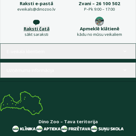
Raksti e-pastā
Zvani – 26 100 502
eveikals@dinozoo.lv
P–Pk 9:00 – 17:00
Raksti čatā
Apmeklē klātienē
sākt saraksti
kādu no mūsu veikaliem
Izvēlne kājenē
E-veikala klientiem
Uzņēmuma informācija
Dino Zoo – Tava teritorija