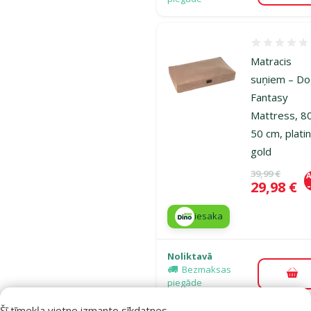
Atsauksmes
Matracis
suņiem – D
Fantasy
Mattress, 8
50 cm, plati
gold
Oriģinālā ce
39,99 €
A
Cena
29,98 €
iesaka
Noliktavā
Bezmaksas
Pie
piegāde
Šī tīmekļa vietne izmanto sīkdatnes