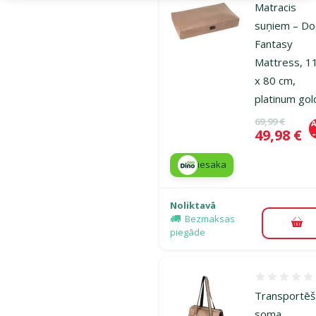
Matracis
suņiem – D
Fantasy
Mattress, 1
x 80 cm,
platinum gol
Oriģinālā ce
69,99 €
A
Cena
49,98 €
iesaka
Noliktavā
Bezmaksas
Pie
piegāde
Atsauksmes
Transportē
soma