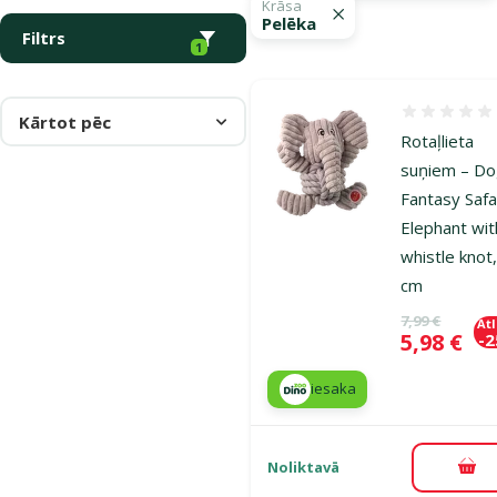
Krāsa
Pelēka
Filtrs
1
Atsauksmes
Kārtot pēc
Rotaļlieta
suņiem – D
Fantasy Safa
Elephant wit
whistle knot
cm
Oriģinālā ce
7,99 €
At
Cena
5,98 €
-
iesaka
Noliktavā
Pie