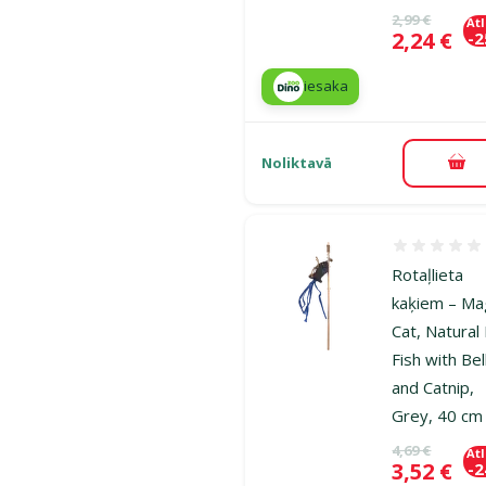
Oriģinālā ce
2,99 €
At
Cena
2,24 €
-
iesaka
Noliktavā
Pie
Atsauksmes
Rotaļlieta
kaķiem – Ma
Cat, Natural
Fish with Bel
and Catnip,
Grey, 40 cm
Oriģinālā ce
4,69 €
At
Cena
3,52 €
-