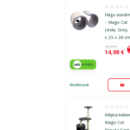
Atsauksmes
Nagu asinām
– Magic Cat
Linda, Grey,
x 25 x 26 c
Oriģinālā ce
18,99 €
A
Cena
14,98 €
iesaka
Noliktavā
Pie
Atsauksmes
Mājiņa kaķi
Magic Cat
Renata Carp