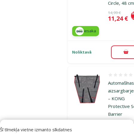
Circle, 48 c
Oriģinālā ce
14,99 €
A
Cena
11,24 €
iesaka
Noliktavā
Pie
Atsauksmes
Automašīna
aizsargbarje
– KONG
Protective S
Barrier
Oriģinālā ce
54,99 €
A
Cena
27,48 €
Šī tīmekļa vietne izmanto sīkdatnes