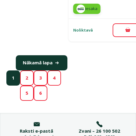
iesaka
Noliktavā
Pie
Nākamā lapa
1
2
3
4
5
6
Raksti e-pastā
Zvani – 26 100 502