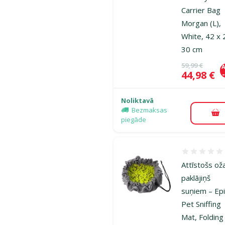
Carrier Bag
Morgan (L),
White, 42 x 
30 cm
Oriģinālā ce
59,99 €
A
Cena
44,98 €
Noliktavā
Bezmaksas
Pi
piegāde
Atsauksmes
Attīstošs ož
paklājiņš
suņiem – Ep
Pet Sniffing
Mat, Folding