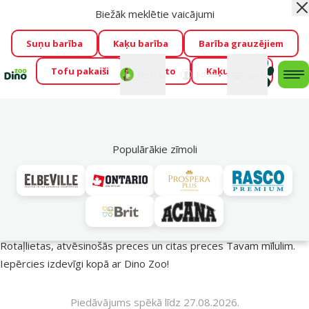
Biežāk meklētie vaicājumi
Aiz
Visu mēnesi Dino Zoo piedāvā lieliskas cenas mīluļu TOP
barībām! 🍖
→
Skatīt piedāvājumu!
Suņu barība
Kaķu barība
Barība grauzējiem
Tofu pakaiši
Foresto
Kaķu mājas
Fotokonkurss “GADA ŪSAIŅI”!
Varbūt tieši Tavs mīlulis
Mans
Mans
konts
Atbalsts
grozs
me
būs 2027. gada zvaigzne
→
Piedalīties
Mek
🔥 Akciju piedāvājumi
Populārākie zīmoli
Vasara turpinās – atlaides katrai gaumei!
Rotaļlietas, atvēsinošās preces un citas preces Tavam mīlulim.
Iepērcies izdevīgi kopā ar Dino Zoo!
Piedāvājums spēkā līdz 27.08.2026.