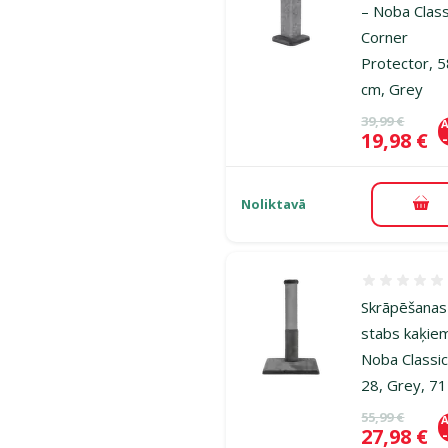
– Noba Class
Corner
Protector, 
cm, Grey
Oriģinālā ce
39,99 €
A
Cena
19,98 €
Noliktavā
Pie
Atsauksmes
Skrāpēšanas
stabs kaķie
Noba Classi
28, Grey, 7
Oriģinālā ce
55,99 €
A
Cena
27,98 €