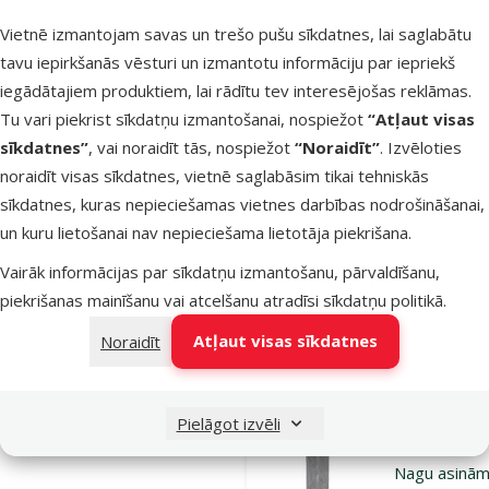
Vietnē izmantojam savas un trešo pušu sīkdatnes, lai saglabātu
Noliktavā
Bezmaksas
tavu iepirkšanās vēsturi un izmantotu informāciju par iepriekš
Pie
piegāde
iegādātajiem produktiem, lai rādītu tev interesējošas reklāmas.
Tu vari piekrist sīkdatņu izmantošanai, nospiežot
“Atļaut visas
sīkdatnes”
, vai noraidīt tās, nospiežot
“Noraidīt”
. Izvēloties
Atsauksmes
noraidīt visas sīkdatnes, vietnē saglabāsim tikai tehniskās
Ceļojuma bļ
sīkdatnes, kuras nepieciešamas vietnes darbības nodrošināšanai,
suņiem – K
un kuru lietošanai nav nepieciešama lietotāja piekrišana.
Fold-Up Bow
Oriģinālā ce
14,99 €
Vairāk informācijas par sīkdatņu izmantošanu, pārvaldīšanu,
At
Cena
7,48 €
-
piekrišanas mainīšanu vai atcelšanu atradīsi
sīkdatņu politikā
.
Atļaut visas sīkdatnes
Noraidīt
Noliktavā
Pie
Pielāgot izvēli
Atsauksmes
Nagu asinām