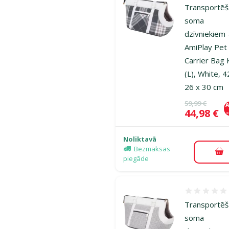
Transportē
soma
dzīvniekiem 
AmiPlay Pet
Carrier Bag 
(L), White, 4
26 x 30 cm
Oriģinālā ce
59,99 €
A
Cena
44,98 €
Noliktavā
Bezmaksas
Pi
piegāde
Atsauksmes
Transportē
soma