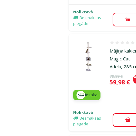
Noliktavā
Bezmaksas
Pie
piegāde
Atsauksmes
Mājiņa kaķi
Magic Cat
Adela, 285 
Oriģinālā ce
79,99 €
A
Cena
59,98 €
iesaka
Noliktavā
Bezmaksas
Pie
piegāde