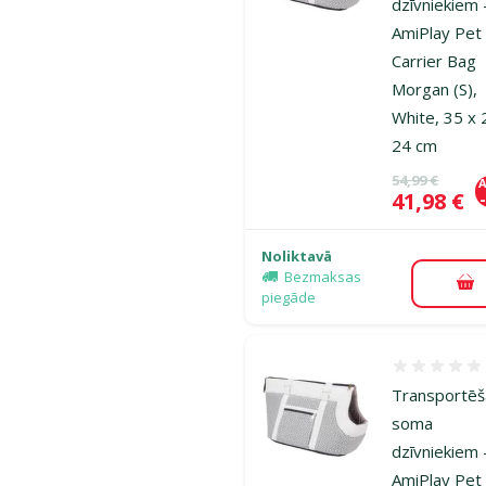
dzīvniekiem 
AmiPlay Pet
Carrier Bag
Morgan (S),
White, 35 x 
24 cm
Oriģinālā ce
54,99 €
A
Cena
41,98 €
Noliktavā
Bezmaksas
Pi
piegāde
Atsauksmes
Transportē
soma
dzīvniekiem 
AmiPlay Pet