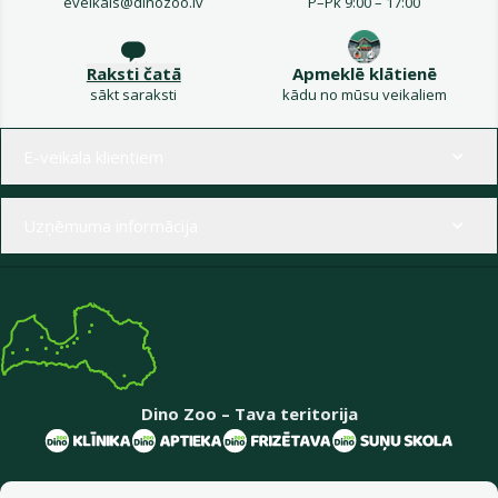
eveikals@dinozoo.lv
P–Pk 9:00 – 17:00
Raksti čatā
Apmeklē klātienē
sākt saraksti
kādu no mūsu veikaliem
Izvēlne kājenē
E-veikala klientiem
Uzņēmuma informācija
Dino Zoo – Tava teritorija