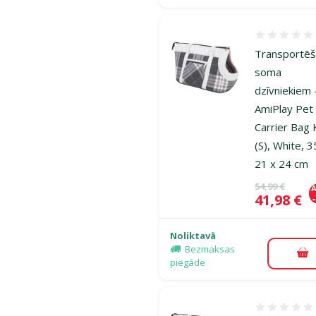
Atsauksmes
Transportē
soma
dzīvniekiem 
AmiPlay Pet
Carrier Bag 
(S), White, 3
21 x 24 cm
Oriģinālā ce
54,99 €
A
Cena
41,98 €
Noliktavā
Bezmaksas
Pi
piegāde
Atsauksmes