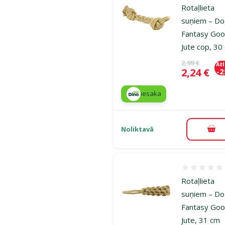
Rotaļlieta
suņiem – D
Fantasy Goo
Jute cop, 30
Oriģinālā ce
2,99 €
At
Cena
2,24 €
-
iesaka
Noliktavā
Pie
Atsauksmes
Rotaļlieta
suņiem – D
Fantasy Goo
Jute, 31 cm