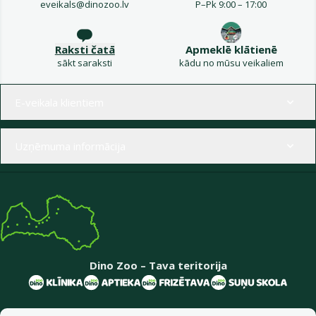
eveikals@dinozoo.lv
P–Pk 9:00 – 17:00
Raksti čatā
Apmeklē klātienē
sākt saraksti
kādu no mūsu veikaliem
Izvēlne kājenē
E-veikala klientiem
Uzņēmuma informācija
Dino Zoo – Tava teritorija