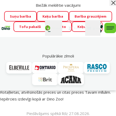
Biežāk meklētie vaicājumi
Aiz
Visu mēnesi Dino Zoo piedāvā lieliskas cenas mīluļu TOP
barībām! 🍖
→
Skatīt piedāvājumu!
Suņu barība
Kaķu barība
Barība grauzējiem
Tofu pakaiši
Foresto
Kaķu mājas
Fotokonkurss “GADA ŪSAIŅI”!
Varbūt tieši Tavs mīlulis
Mans
Mans
konts
Atbalsts
grozs
me
būs 2027. gada zvaigzne
→
Piedalīties
Mek
🔥 Akciju piedāvājumi
Populārākie zīmoli
Vasara turpinās – atlaides katrai gaumei!
Rotaļlietas, atvēsinošās preces un citas preces Tavam mīlulim.
Iepērcies izdevīgi kopā ar Dino Zoo!
Piedāvājums spēkā līdz 27.08.2026.