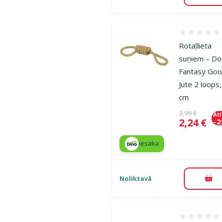
Atsauksmes
Rotaļlieta
suņiem – D
Fantasy Goo
Jute 2 loops
cm
Oriģinālā ce
2,99 €
At
Cena
2,24 €
-
iesaka
Noliktavā
Pie
Atsauksmes