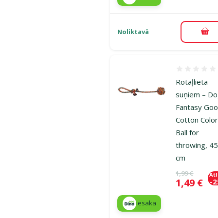
Noliktavā
Pie
Atsauksmes
Rotaļlieta
suņiem – D
Fantasy Goo
Cotton Color
Ball for
throwing, 4
cm
Oriģinālā ce
1,99 €
At
Cena
1,49 €
-
iesaka