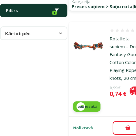
Kategorija
Preces suņiem > Suņu rotaļl
Filtrs
1
Atsauksmes
Kārtot pēc
Rotaļlieta
suņiem – D
Fantasy Goo
Cotton Color
Playing Rop
knots, 20 c
Oriģinālā ce
0,99 €
At
Cena
0,74 €
-
iesaka
Noliktavā
Pie