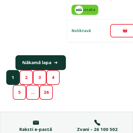
iesaka
Noliktavā
Pie
Nākamā lapa
1
2
3
4
5
…
26
Raksti e-pastā
Zvani – 26 100 502