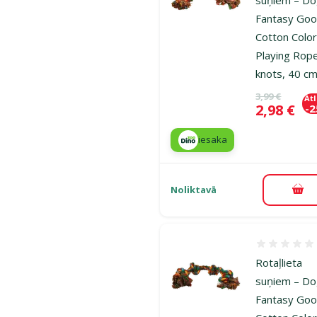
Fantasy Goo
Cotton Color
Playing Rop
knots, 40 c
Oriģinālā ce
3,99 €
At
Cena
2,98 €
-
iesaka
Noliktavā
Pie
Atsauksmes
Rotaļlieta
suņiem – D
Fantasy Goo