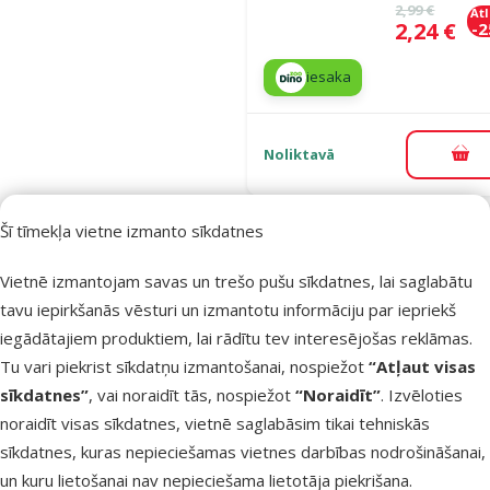
Oriģinālā ce
2,99 €
At
Cena
2,24 €
-
iesaka
Noliktavā
Pie
Šī tīmekļa vietne izmanto sīkdatnes
Atsauksmes
Rotaļlieta
Vietnē izmantojam savas un trešo pušu sīkdatnes, lai saglabātu
suņiem –
tavu iepirkšanās vēsturi un izmantotu informāciju par iepriekš
DogFantasy
iegādātajiem produktiem, lai rādītu tev interesējošas reklāmas.
Good's Cott
Tu vari piekrist sīkdatņu izmantošanai, nospiežot
“Atļaut visas
2 tennis ball
sīkdatnes”
, vai noraidīt tās, nospiežot
“Noraidīt”
. Izvēloties
with 2 knots
noraidīt visas sīkdatnes, vietnē saglabāsim tikai tehniskās
cm
sīkdatnes, kuras nepieciešamas vietnes darbības nodrošināšanai,
Oriģinālā ce
3,99 €
At
un kuru lietošanai nav nepieciešama lietotāja piekrišana.