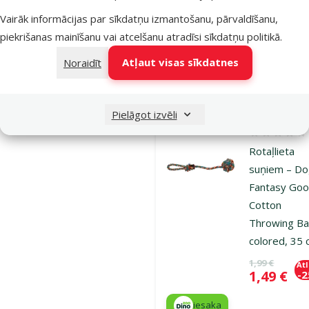
Cena
2,98 €
-
Vairāk informācijas par sīkdatņu izmantošanu, pārvaldīšanu,
iesaka
piekrišanas mainīšanu vai atcelšanu atradīsi
sīkdatņu politikā
.
Atļaut visas sīkdatnes
Noraidīt
Noliktavā
Pie
Pielāgot izvēli
Atsauksmes
Rotaļlieta
suņiem – D
Fantasy Goo
Cotton
Throwing Bal
colored, 35
Oriģinālā ce
1,99 €
At
Cena
1,49 €
-
iesaka