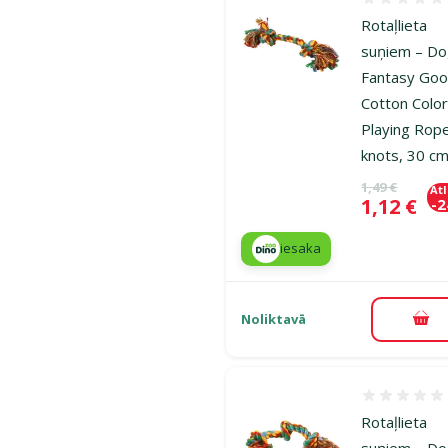
Atsauksmes
Rotaļlieta
suņiem – D
Fantasy Goo
Cotton Color
Playing Rop
knots, 30 c
Oriģinālā ce
1,49 €
At
Cena
1,12 €
-
iesaka
Noliktavā
Pie
Atsauksmes
Rotaļlieta
suņiem – D