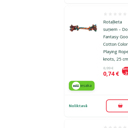
Atsauksmes
Rotaļlieta
suņiem – D
Fantasy Goo
Cotton Color
Playing Rop
knots, 25 c
Oriģinālā ce
0,99 €
At
Cena
0,74 €
-
iesaka
Noliktavā
Pie