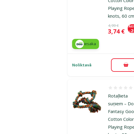
Cotton Color
Playing Rop
knots, 60 c
Oriģinālā ce
4,99 €
At
Cena
3,74 €
-
iesaka
Noliktavā
Pie
Atsauksmes
Rotaļlieta
suņiem – D
Fantasy Goo
Cotton Color
Playing Rop