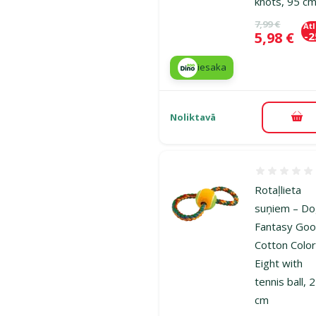
knots, 95 c
Oriģinālā ce
7,99 €
At
Cena
5,98 €
-
iesaka
Noliktavā
Pie
Atsauksmes
Rotaļlieta
suņiem – D
Fantasy Goo
Cotton Color
Eight with
tennis ball, 
cm