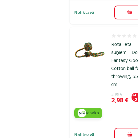
Noliktavā
Pie
Atsauksmes
Rotaļlieta
suņiem – D
Fantasy Goo
Cotton ball f
throwing, 5
cm
Oriģinālā ce
3,99 €
At
Cena
2,98 €
-
iesaka
Noliktavā
Pie