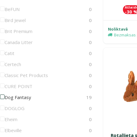
Atlaid
BeFUN
0
-30 
Bird Jewel
0
Noliktavā
Brit Premium
0
Bezmaksas 
Canada Litter
0
Catit
0
Certech
0
Classic Pet Products
0
CURE POINT
0
Dog Fantasy
19
DOGLOG
0
Eheim
0
Elbeville
0
Rotaļlieta