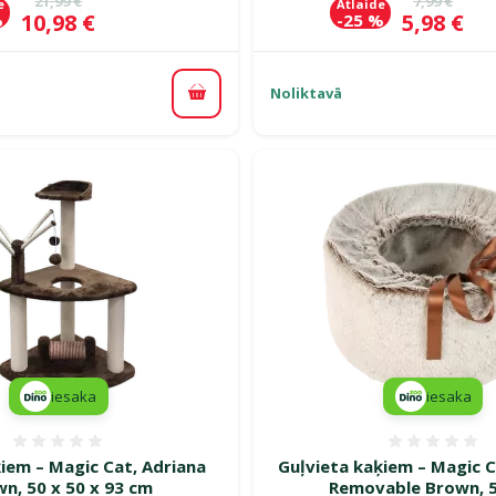
21,99 €
7,99 €
e
Atlaide
Cena
Cena
10,98 €
5,98 €
%
-25 %
Noliktavā
Pievienot grozam
iesaka
iesaka
Atsauksmes 0%
Atsauk
iem – Magic Cat, Adriana
Guļvieta kaķiem – Magic 
n, 50 x 50 x 93 cm
Removable Brown, 