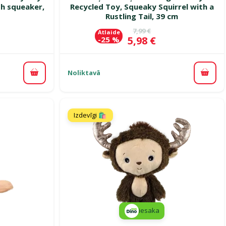
th squeaker,
Recycled Toy, Squeaky Squirrel with a
Rustling Tail, 39 cm
ena
Oriģinālā cena
7,99 €
Atlaide
Cena
5,98 €
-25 %
Noliktavā
Pievienot grozam
Pievi
Izdevīgi 🛍️
iesaka