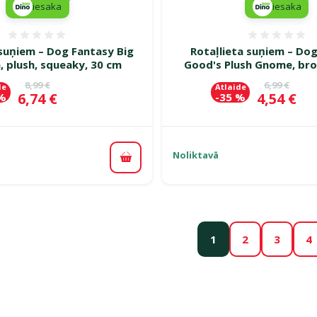
iesaka
iesaka
Atsauksmes 0%
Atsauk
 suņiem – Dog Fantasy Big
Rotaļlieta suņiem – Do
n, plush, squeaky, 30 cm
Good's Plush Gnome, br
Oriģinālā cena
Oriģinālā c
8,99 €
6,99 €
de
Atlaide
Cena
Cena
6,74 €
4,54 €
 %
-35 %
Noliktavā
Pievienot grozam
1
2
3
4