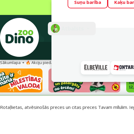
Suņu barība
Kaķu bar
Visu mēnesi Din
Fotokonkurss “G
Atbalsts
E-veik
Sākumlapa
🔥 Akciju piedāvājumi
Vasara turpinās – atlaides katrai g
Rotaļlietas, atvēsinošās preces un citas preces Tavam mīlulim. Ie