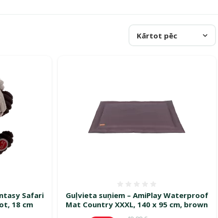
Kārtot pēc
smes 0%
Atsauksmes 0%
ntasy Safari
Guļvieta suņiem – AmiPlay Waterproof
ot, 18 cm
Mat Country XXXL, 140 x 95 cm, brown
ena
Oriģinālā cena