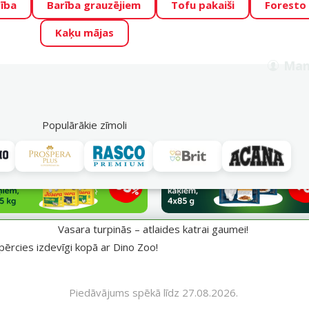
ība
Barība grauzējiem
Tofu pakaiši
Foresto
o Zoo piedāvā lieliskas cenas mīluļu TOP barībām! 🍖
→
Skat
Kaķu mājas
ADA ŪSAIŅI”!
Varbūt tieši Tavs mīlulis būs 2027. gada zvai
Man
Meklēt
als
Akciju piedāvājumi
Veikali
Pakalpojumi
P
39
Populārākie zīmoli
aumei!
Vasara turpinās – atlaides katrai gaumei!
pērcies izdevīgi kopā ar Dino Zoo!
Piedāvājums spēkā līdz 27.08.2026.