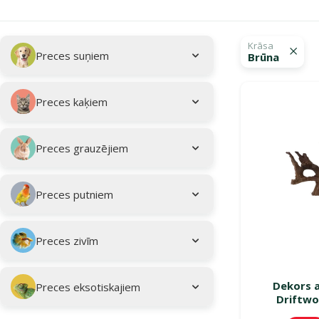
Apakškategorija
Atlasītie filtri
Krāsa
Preces suņiem
Brūna
Kampaņa: "Vasar
Preces kaķiem
Preces grauzējiem
Preces putniem
Preces zivīm
Dekors a
Preces eksotiskajiem
Driftwo