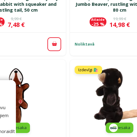
Rabbit with squeaker and
Jumbo Beaver, rustling wi
stling tail, 50 cm
80 cm
Oriģinālā cena
Oriģinālā c
9,99 €
19,99 €
de
Atlaide
Cena
Cena
7,48 €
14,98 €
 %
-25 %
Noliktavā
Pievienot grozam
Izdevīgi 🛍️
avu
ajiem
iesaka
iesaka
 noraidīt