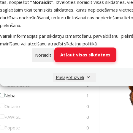
tās, nospiežot
“Noraidīt”
. Izvēloties noraidīt visas sīkdatnes, vi
Rotaļlie
saglabāsim tikai tehniskās sīkdatnes, kuras nepieciešamas vietne
Lets Play
0
Recycled 
darbības nodrošināšanai, un kuru lietošanai nav nepieciešama lieto
Magic Cat
6
Ru
piekrišana.
Atlai
Magic Litter
0
-25
Vairāk informācijas par sīkdatņu izmantošanu, pārvaldīšanu, piekr
Marina
0
mainīšanu vai atcelšanu atradīsi
sīkdatņu politikā
.
MISOKO
0
Noliktavā
Atļaut visas sīkdatnes
Noraidīt
MPS2
0
Mr. Dental
6
Pielāgot izvēli
Nature Land
0
Noba
1
Ontario
0
PAWISE
0
Popote
0