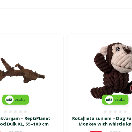
a turpinās – atlaides katrai gaumei!"
iesaka
iesaka
Atsauksmes 0%
Atsauk
kvārijam – ReptiPlanet
Rotaļlieta suņiem – Dog Fa
od Bulk XL, 55–100 cm
Monkey with whistle kn
Oriģinālā cena
Oriģinālā c