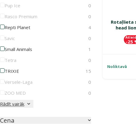
Pup Ice
0
Rasco Premium
0
Rotaļlieta
Repti Planet
4
head lio
Atlai
Savic
0
-25
Small Animals
1
Tetra
0
Noliktavā
TRIXIE
15
Versele-Laga
0
ZOO MED
0
Rādīt vairāk
Cena