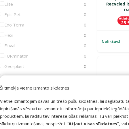
Recycled 
Elite
0
ru
Epic Pet
0
Atlai
-25
Exo Terra
0
Flexi
0
Noliktavā
Fluval
0
FURminator
0
Georplast
0
GimDog
0
Groom Professional
0
Šī tīmekļa vietne izmanto sīkdatnes
Joy&Toy
0
Vietnē izmantojam savas un trešo pušu sīkdatnes, lai saglabātu t
Juwel
0
iepirkšanās vēsturi un izmantotu informāciju par iepriekš iegādāt
produktiem, lai rādītu tev interesējošas reklāmas. Tu vari piekrist
KAY
0
sīkdatņu izmantošanai, nospiežot
“Atļaut visas sīkdatnes”
, vai
KONG
0