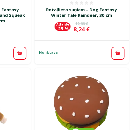
smes 0%
Atsauksmes 0%
g Fantasy
Rotaļlieta suņiem – Dog Fantasy
 and Squeak
Winter Tale Reindeer, 30 cm
 cm
Oriģinālā cena
10,99 €
Atlaide
Cena
8,24 €
-25 %
ena
Noliktavā
Pievi
Pievienot grozam