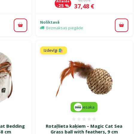
49,99 €
Atlaide
Cena
37,48 €
-25 %
Noliktavā
Pievienot grozam
Pievi
Bezmaksas piegāde
Izdevīgi 🛍️
iesaka
smes 0%
Atsauksmes 0%
Cat Bedding
Rotaļlieta kaķiem – Magic Cat Sea
58 cm
Grass ball with feathers, 9 cm