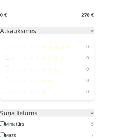
0 €
278 €
Atsauksmes
Atsauksmes 100%
0
Atsauksmes 80%
0
Atsauksmes 60%
0
Atsauksmes 40%
0
Atsauksmes 20%
0
Suņa lielums
Miniatūrs
5
Mazs
7