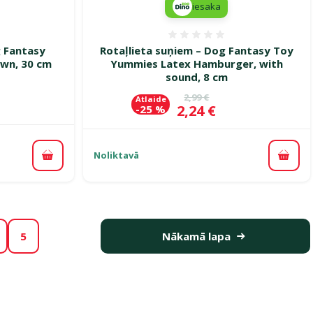
iesaka
smes 0%
Atsauksmes 0%
g Fantasy
Rotaļlieta suņiem – Dog Fantasy Toy
own, 30 cm
Yummies Latex Hamburger, with
sound, 8 cm
ena
Oriģinālā cena
2,99 €
Atlaide
Cena
2,24 €
-25 %
Noliktavā
Pievienot grozam
Pievi
5
Nākamā lapa