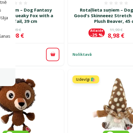
etnē
Atsauksmes 0%
Atsauk
ta suņiem – Dog Fantasy
Rotaļlieta suņiem – Do
s
Toy, Squeaky Fox with a
Good's Skinneeez Stretch
tāja
stling Tail, 39 cm
Plush Beaver, 45
Oriģinālā cena
Oriģinālā c
7,99 €
11,99 €
de
Atlaide
Cena
Cena
5,98 €
8,98 €
 %
-25 %
išanas
Noliktavā
Pievienot grozam
Izdevīgi 🛍️