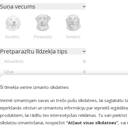
Suņa vecums
Kucēns
Pieaudzis
Seniors
Pretparazītu līdzekļa tips
Atbaidošs
0
Cīņai
0
Kaķa vecums
Šī tīmekļa vietne izmanto sīkdatnes
Vietnē izmantojam savas un trešo pušu sīkdatnes, lai saglabātu t
iepirkšanās vēsturi un izmantotu informāciju par iepriekš iegādāt
produktiem, lai rādītu tev interesējošas reklāmas. Tu vari piekrist
Kaķēns
Pieaudzis
Seniors
sīkdatņu izmantošanai, nospiežot
“Atļaut visas sīkdatnes”
, vai