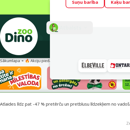
Suņu barība
Kaķu bar
Visu mēnesi Din
Fotokonkurss “G
Atbalsts
E-veik
Sākumlapa
🔥 Akciju piedāvājumi
Pasargā savu mīluli 🕷️
Atlaides līdz pat -47 % pretērču un pretblusu līdzekļiem no vadošaj
Z