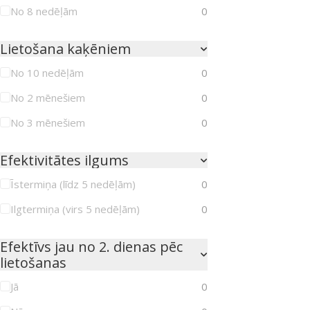
No 8 nedēļām
0
Lietošana kaķēniem
No 10 nedēļām
0
No 2 mēnešiem
0
No 3 mēnešiem
0
Efektivitātes ilgums
Īstermiņa (līdz 5 nedēļām)
0
Ilgtermiņa (virs 5 nedēļām)
0
Efektīvs jau no 2. dienas pēc
lietošanas
Jā
0