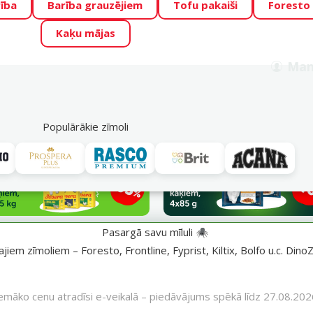
ība
Barība grauzējiem
Tofu pakaiši
Foresto
o Zoo piedāvā lieliskas cenas mīluļu TOP barībām! 🍖
→
Skat
Kaķu mājas
ADA ŪSAIŅI”!
Varbūt tieši Tavs mīlulis būs 2027. gada zvai
Man
Meklēt
als
Akciju piedāvājumi
Veikali
Pakalpojumi
P
39
Populārākie zīmoli
Pasargā savu mīluli 🕷️
iem zīmoliem – Foresto, Frontline, Fyprist, Kiltix, Bolfo u.c. DinoZ
emāko cenu atradīsi e-veikalā – piedāvājums spēkā līdz 27.08.202