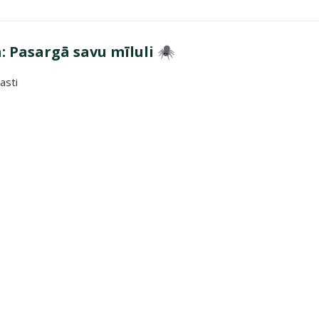
 Pasargā savu mīluli 🕷️
asti
gā savu mīluli 🕷️"