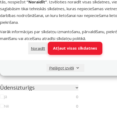
tās, nospiežot
“Noraidīt”
. Izvēloties noraidīt visas sīkdatnes, vi
Pretparazītu līdzekļa veids
saglabāsim tikai tehniskās sīkdatnes, kuras nepieciešamas vietne
Aerosols
0
darbības nodrošināšanai, un kuru lietošanai nav nepieciešama lieto
Kaklasiksna
0
piekrišana.
Pilieni
0
Vairāk informācijas par sīkdatņu izmantošanu, pārvaldīšanu, piekr
mainīšanu vai atcelšanu atradīsi
sīkdatņu politikā
.
Tabletes
0
Atļaut visas sīkdatnes
Noraidīt
Drošs ģimenēm ar bērniem
Jā
0
Pielāgot izvēli
Nē
0
Ūdensizturīgs
Jā
0
Nē
0