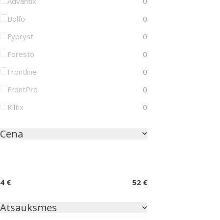
Advantix
0
Bolfo
0
Fypryst
0
Foresto
0
Frontline
0
FrontPro
0
Kiltix
0
Cena
4 €
52 €
Atsauksmes