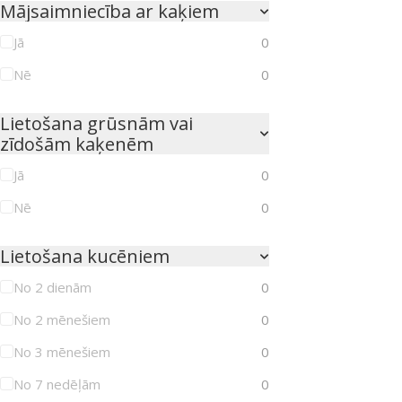
Mājsaimniecība ar kaķiem
Jā
0
Nē
0
Lietošana grūsnām vai
zīdošām kaķenēm
Jā
0
Nē
0
Lietošana kucēniem
No 2 dienām
0
No 2 mēnešiem
0
No 3 mēnešiem
0
No 7 nedēļām
0