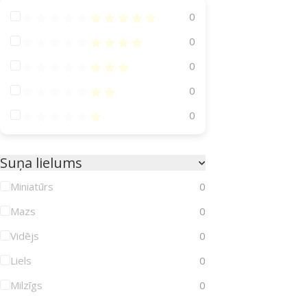
Atsauksmes 100%
0
Atsauksmes 80%
0
Atsauksmes 60%
0
Atsauksmes 40%
0
Atsauksmes 20%
0
Suņa lielums
Miniatūrs
0
Mazs
0
Vidējs
0
Liels
0
Milzīgs
0