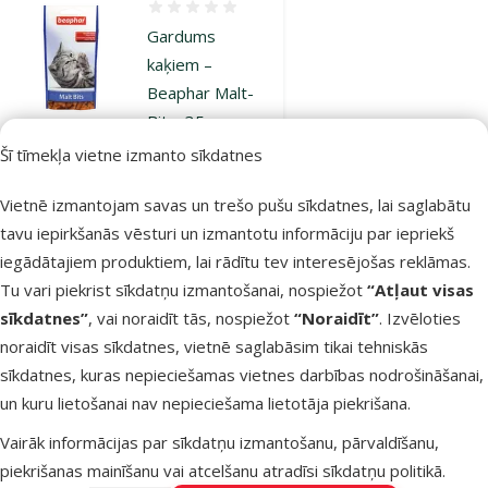
Atsauksmes 0%
Gardums
kaķiem –
Beaphar Malt-
Bits, 35 g
Šī tīmekļa vietne izmanto sīkdatnes
Oriģinālā cena
3,49 €
Atlaide
Cena
2,58 €
-26 %
Vietnē izmantojam savas un trešo pušu sīkdatnes, lai saglabātu
Izdevīgi 🛍️
iesaka
tavu iepirkšanās vēsturi un izmantotu informāciju par iepriekš
iegādātajiem produktiem, lai rādītu tev interesējošas reklāmas.
Tu vari piekrist sīkdatņu izmantošanai, nospiežot
“Atļaut visas
Noliktavā
Pievienot grozam
sīkdatnes”
, vai noraidīt tās, nospiežot
“Noraidīt”
. Izvēloties
noraidīt visas sīkdatnes, vietnē saglabāsim tikai tehniskās
sīkdatnes, kuras nepieciešamas vietnes darbības nodrošināšanai,
Atsauksmes 0%
un kuru lietošanai nav nepieciešama lietotāja piekrišana.
Gardums
kaķiem –
Vairāk informācijas par sīkdatņu izmantošanu, pārvaldīšanu,
Beaphar Vit-
piekrišanas mainīšanu vai atcelšanu atradīsi
sīkdatņu politikā
.