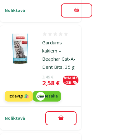
Noliktavā
Pievienot grozam
Atsauksmes 0%
Gardums
kaķiem –
Beaphar Cat-A-
Dent Bits, 35 g
Oriģinālā cena
3,49 €
Atlaide
Cena
2,58 €
-26 %
Izdevīgi 🛍️
iesaka
Noliktavā
Pievienot grozam