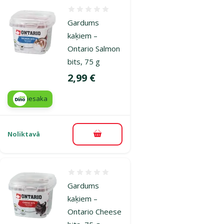
Atsauksmes 0%
Gardums
kaķiem –
Ontario Salmon
bits, 75 g
Cena
2,99 €
iesaka
Noliktavā
Pievienot grozam
Atsauksmes 0%
Gardums
kaķiem –
Ontario Cheese