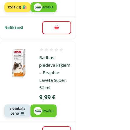
Izdevīgi 🛍️
iesaka
Noliktavā
Pievienot grozam
Atsauksmes 0%
Barības
piedeva kaķiem
– Beaphar
Laveta Super,
50 ml
Cena
9,99 €
E-veikala
iesaka
cena 💻