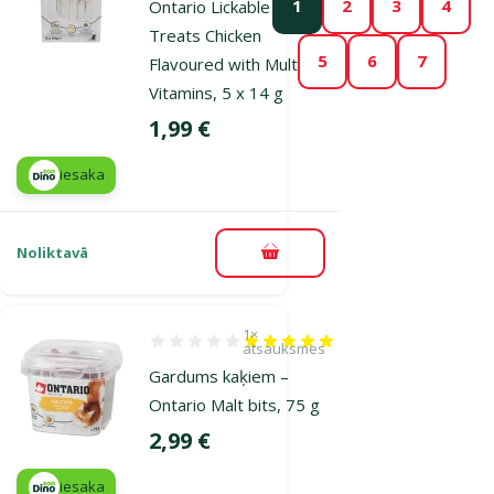
1
2
3
4
Ontario Lickable
Treats Chicken
5
6
7
Flavoured with Multi
Vitamins, 5 x 14 g
Cena
1,99 €
iesaka
Noliktavā
Pievienot grozam
1×
Atsauksmes 100%, reitingu skaits: 1
atsauksmes
Gardums kaķiem –
Ontario Malt bits, 75 g
Cena
2,99 €
iesaka