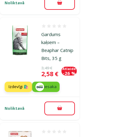
Noliktavā
Pievienot grozam
Atsauksmes 0%
Gardums
kaķiem –
Beaphar Catnip
Bits, 35 g
Oriģinālā cena
3,49 €
Atlaide
Cena
2,58 €
-26 %
Izdevīgi 🛍️
iesaka
Noliktavā
Pievienot grozam
Atsauksmes 0%