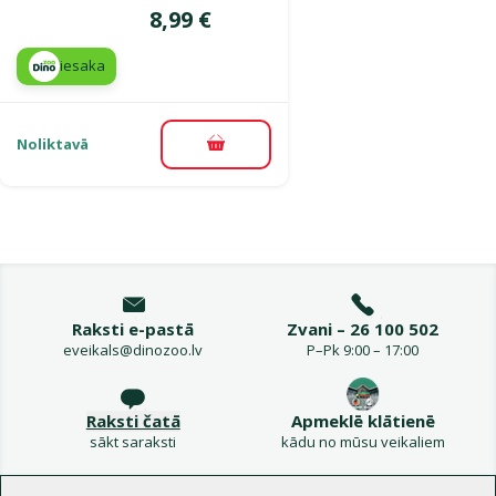
Cena
8,99 €
iesaka
Noliktavā
Pievienot grozam
Raksti e-pastā
Zvani – 26 100 502
eveikals@dinozoo.lv
P–Pk 9:00 – 17:00
Raksti čatā
Apmeklē klātienē
sākt saraksti
kādu no mūsu veikaliem
Izvēlne kājenē