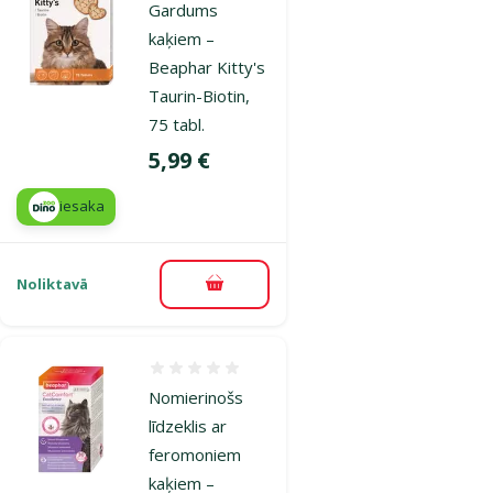
Gardums
kaķiem –
Beaphar Kitty's
Taurin-Biotin,
75 tabl.
Cena
5,99 €
iesaka
Noliktavā
Pievienot grozam
Atsauksmes 0%
Nomierinošs
līdzeklis ar
feromoniem
kaķiem –