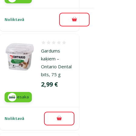
Noliktavā
Pievienot grozam
Atsauksmes 0%
Gardums
kaķiem –
Ontario Dental
bits, 75 g
Cena
2,99 €
iesaka
Noliktavā
Pievienot grozam