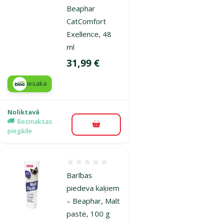
Beaphar
CatComfort
Exellence, 48
ml
Cena
31,99 €
iesaka
Noliktavā
Bezmaksas
Pievienot grozam
piegāde
Atsauksmes 0%
Barības
piedeva kaķiem
– Beaphar, Malt
paste, 100 g