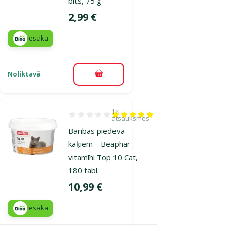
bits, 75 g
Cena
2,99 €
iesaka
Noliktavā
Pievienot grozam
1×
Atsauksmes 100%, reitingu skaits: 1
atsauksmes
Barības piedeva
kaķiem – Beaphar
vitamīni Top 10 Cat,
180 tabl.
Cena
10,99 €
iesaka