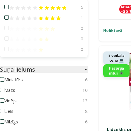
Atsauksmes 100%
5
Atlai
-35
Atsauksmes 80%
1
Atsauksmes 60%
0
Noliktavā
Atsauksmes 40%
0
Atsauksmes 20%
0
E-veikala
cena 💻
Pasargā
Suņa lielums
mīluli 🕷️
Miniatūrs
6
Mazs
10
Vidējs
13
Liels
8
Milzīgs
6
Līdzeklis 