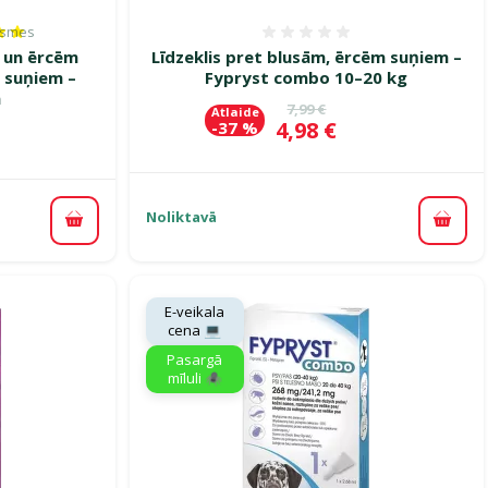
ksmes
es 100%, reitingu skaits: 1
Atsauksmes 0%
 un ērcēm
Līdzeklis pret blusām, ērcēm suņiem –
 suņiem –
Fypryst combo 10–20 kg
m
Oriģinālā cena
7,99 €
Atlaide
Cena
4,98 €
-37 %
ena
Noliktavā
Pievi
Pievienot grozam
E-veikala
cena 💻
Pasargā
mīluli 🕷️