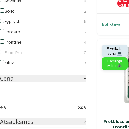
Advantix
4
Atlai
-28
Bolfo
2
Fypryst
6
Noliktavā
Foresto
2
Frontline
4
E-veikala
FrontPro
0
cena 💻
Pasargā
Kiltix
3
mīluli 🕷️
Cena
4 €
52 €
Atsauksmes
Pretblusu u
Frontl