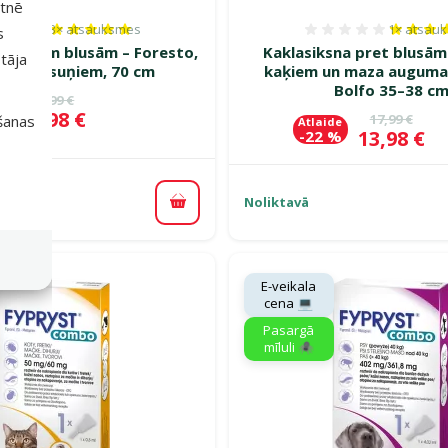
etnē
3×
atsauksmes
1×
atsau
s
Atsauksmes 100%, reitingu skaits: 3
Atsauksm
et ērcēm blusām – Foresto,
Kaklasiksna pret blusām
tāja
auguma suņiem, 70 cm
kaķiem un maza auguma
Bolfo 35–38 c
Oriģinālā cena
72,99 €
e
Cena
38,98 €
%
Oriģinālā c
17,99 €
išanas
Atlaide
Cena
13,98 €
-22 %
Noliktavā
piegāde
Pievienot grozam
E-veikala
cena 💻
Pasargā
mīluli 🕷️