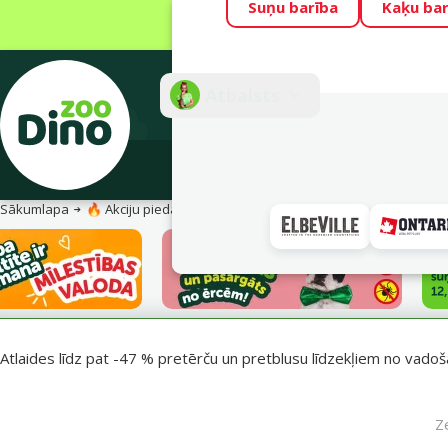
Suņu barība
Kaķu bar
Visu mēnesi Din
Fotokonkurss “G
Atbalsts
E-veik
Sākumlapa
🔥 Akciju piedāvājumi
Pasargā savu mīluli 🕷️
Atlaides līdz pat -47 % pretērču un pretblusu līdzekļiem no vadošaj
Z