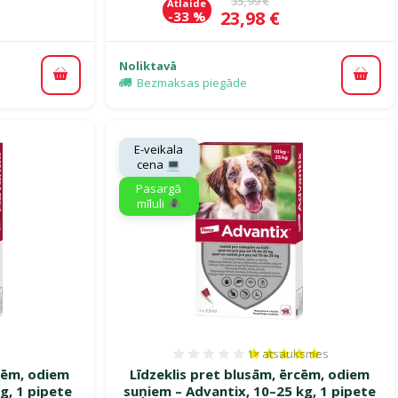
35,99 €
Atlaide
Cena
23,98 €
-33 %
Noliktavā
Pievienot grozam
Pievi
Bezmaksas piegāde
E-veikala
cena 💻
Pasargā
mīluli 🕷️
1×
atsauksmes
smes 0%
Atsauksmes 100%, reitin
rcēm, odiem
Līdzeklis pret blusām, ērcēm, odiem
g, 1 pipete
suņiem – Advantix, 10–25 kg, 1 pipete