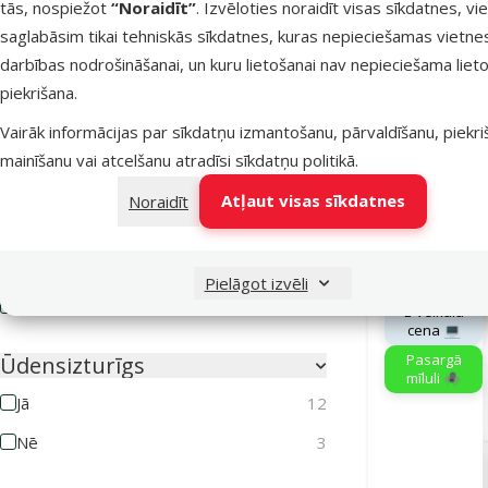
tās, nospiežot
“Noraidīt”
. Izvēloties noraidīt visas sīkdatnes, vi
Pretparazītu līdzekļa veids
saglabāsim tikai tehniskās sīkdatnes, kuras nepieciešamas vietne
Aerosols
1
Līdzeklis pr
darbības nodrošināšanai, un kuru lietošanai nav nepieciešama lieto
liela 
Kaklasiksna
7
piekrišana.
Atlaid
-46 
Pilieni
11
Vairāk informācijas par sīkdatņu izmantošanu, pārvaldīšanu, piekr
mainīšanu vai atcelšanu atradīsi
sīkdatņu politikā
.
Tabletes
0
Atļaut visas sīkdatnes
Noraidīt
Noliktavā
Drošs ģimenēm ar bērniem
Bezmaksas 
Jā
10
Pielāgot izvēli
Nē
5
E-veikala
cena 💻
Pasargā
Ūdensizturīgs
mīluli 🕷️
Jā
12
Nē
3