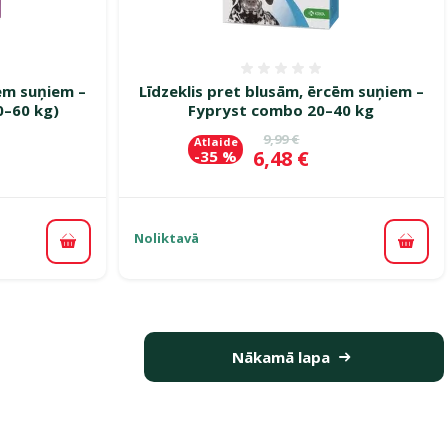
smes 0%
Atsauksmes 0%
cēm suņiem –
Līdzeklis pret blusām, ērcēm suņiem –
0–60 kg)
Fypryst combo 20–40 kg
ena
Oriģinālā cena
9,99 €
Atlaide
Cena
6,48 €
-35 %
Noliktavā
Pievienot grozam
Pievi
Nākamā lapa