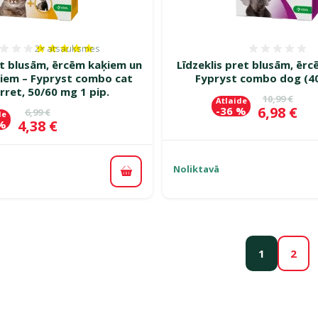
2×
atsauksmes
Atsauksmes 100%, reitingu skaits: 2
Atsauk
et blusām, ērcēm kaķiem un
Līdzeklis pret blusām, ēr
iem – Fypryst combo cat
Fypryst combo dog (4
rret, 50/60 mg 1 pip.
Oriģinālā c
10,99 €
Atlaide
Cena
6,98 €
-36 %
Oriģinālā cena
6,99 €
de
Cena
4,38 €
 %
Noliktavā
Pievienot grozam
1
2