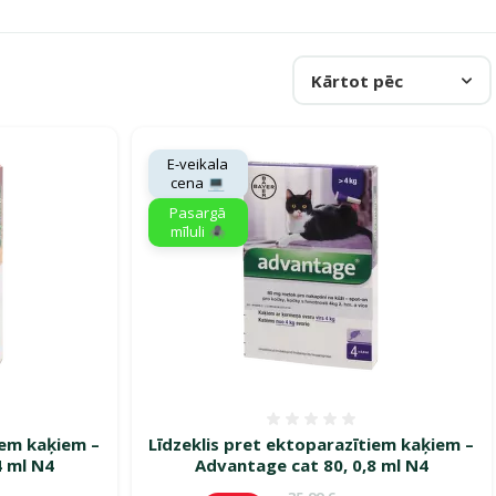
Kārtot pēc
E-veikala
cena 💻
Pasargā
mīluli 🕷️
smes 0%
Atsauksmes 0%
iem kaķiem –
Līdzeklis pret ektoparazītiem kaķiem –
4 ml N4
Advantage cat 80, 0,8 ml N4
ena
Oriģinālā cena