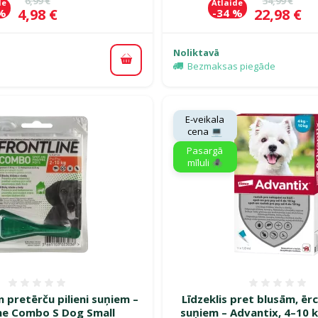
6,99 €
34,99 €
de
Atlaide
Cena
Cena
4,98 €
22,98 €
 %
-34 %
Noliktavā
Pievienot grozam
Bezmaksas piegāde
E-veikala
cena 💻
Pasargā
mīluli 🕷️
Atsauksmes 0%
Atsauk
n pretērču pilieni suņiem –
Līdzeklis pret blusām, ē
ine Combo S Dog Small
suņiem – Advantix, 4–10 k