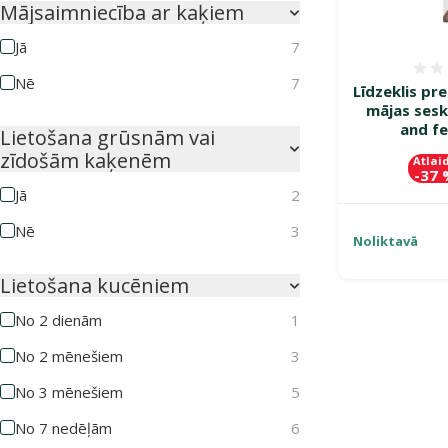
Mājsaimniecība ar kaķiem
Jā
7
Nē
7
Līdzeklis pr
mājas sesk
and fe
Lietošana grūsnām vai
zīdošām kaķenēm
Atlai
-37
Jā
2
Nē
3
Noliktavā
Lietošana kucēniem
No 2 dienām
1
No 2 mēnešiem
3
No 3 mēnešiem
5
No 7 nedēļām
6