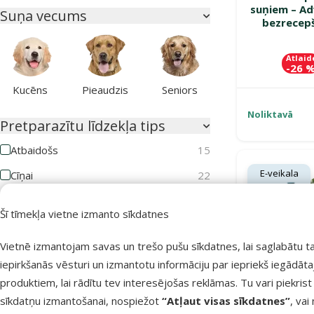
suņiem – Adv
Suņa vecums
bezrecepš
Atlaid
-26 
Kucēns
Pieaudzis
Seniors
Noliktavā
Pretparazītu līdzekļa tips
Atbaidošs
15
E-veikala
Cīņai
22
cena 💻
Pasargā
Kaķa vecums
Šī tīmekļa vietne izmanto sīkdatnes
mīluli 🕷️
Vietnē izmantojam savas un trešo pušu sīkdatnes, lai saglabātu t
iepirkšanās vēsturi un izmantotu informāciju par iepriekš iegādāt
produktiem, lai rādītu tev interesējošas reklāmas. Tu vari piekrist
Kaķēns
Pieaudzis
Seniors
sīkdatņu izmantošanai, nospiežot
“Atļaut visas sīkdatnes”
, vai