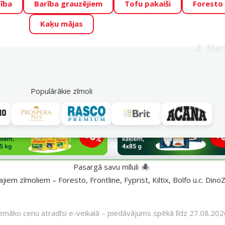
ība
Barība grauzējiem
Tofu pakaiši
Foresto
o Zoo piedāvā lieliskas cenas mīluļu TOP barībām! 🍖
→
Skat
Kaķu mājas
ADA ŪSAIŅI”!
Varbūt tieši Tavs mīlulis būs 2027. gada zvai
Man
Meklēt
als
Akciju piedāvājumi
Veikali
Pakalpojumi
P
39
Populārākie zīmoli
Pasargā savu mīluli 🕷️
iem zīmoliem – Foresto, Frontline, Fyprist, Kiltix, Bolfo u.c. DinoZ
emāko cenu atradīsi e-veikalā – piedāvājums spēkā līdz 27.08.202