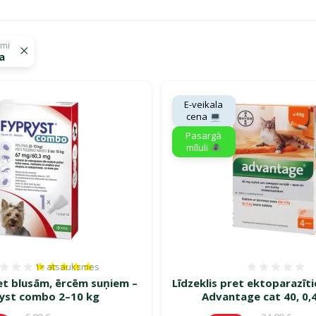
umi
a
gā savu mīluli 🕷️"
E-veikala
cena 💻
Pasargā
mīluli 🕷️
1×
atsauksmes
Atsauksmes 100%, reitingu skaits: 1
Atsauk
ret blusām, ērcēm suņiem –
Līdzeklis pret ektoparazīt
yst combo 2–10 kg
Advantage cat 40, 0,
Oriģinālā cena
Oriģinālā c