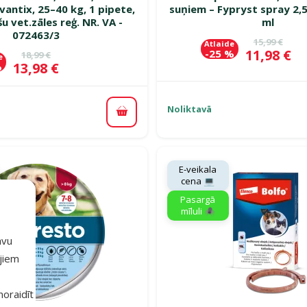
antix, 25–40 kg, 1 pipete,
suņiem – Fypryst spray 2,
u vet.zāles reģ. NR. VA -
ml
072463/3
Oriģinālā c
15,99 €
Atlaide
Cena
11,98 €
-25 %
Oriģinālā cena
18,99 €
e
Cena
13,98 €
%
Noliktavā
Pievienot grozam
E-veikala
cena 💻
Pasargā
mīluli 🕷️
avu
ajiem
 noraidīt