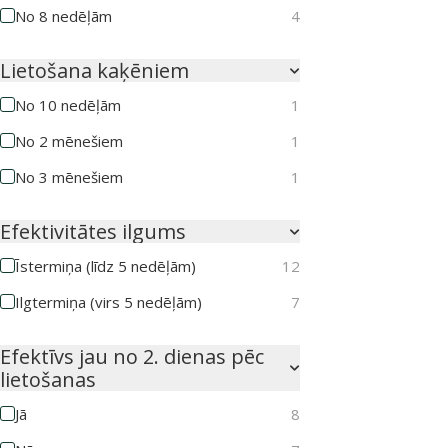
No 8 nedēļām
4
Lietošana kaķēniem
No 10 nedēļām
1
No 2 mēnešiem
1
No 3 mēnešiem
1
Efektivitātes ilgums
Īstermiņa (līdz 5 nedēļām)
12
Ilgtermiņa (virs 5 nedēļām)
7
Efektīvs jau no 2. dienas pēc
lietošanas
Jā
8