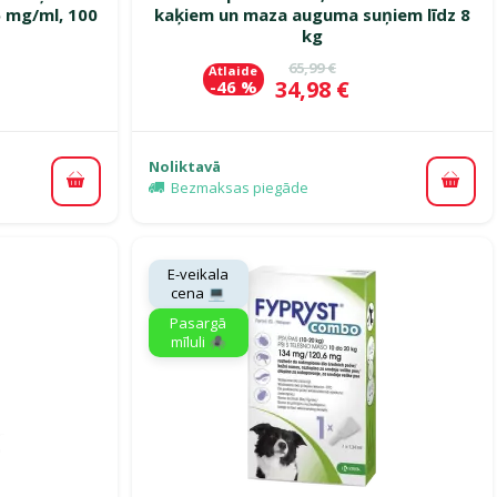
5 mg/ml, 100
kaķiem un maza auguma suņiem līdz 8
kg
ena
Oriģinālā cena
65,99 €
Atlaide
Cena
34,98 €
-46 %
Noliktavā
Bezmaksas piegāde
Pievienot grozam
Pievi
E-veikala
cena 💻
Pasargā
mīluli 🕷️