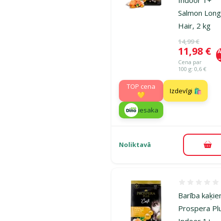
Indoor 1+
Salmon Lon
Hair, 2 kg
Oriģinālā ce
14,99 €
Cena
11,98 €
A
Cena par
100 g: 0,6 €
TOP cena
Izdevīgi 🛍️
💛
iesaka
Noliktavā
Pie
Atsauksmes
Barība kaķie
Prospera Pl