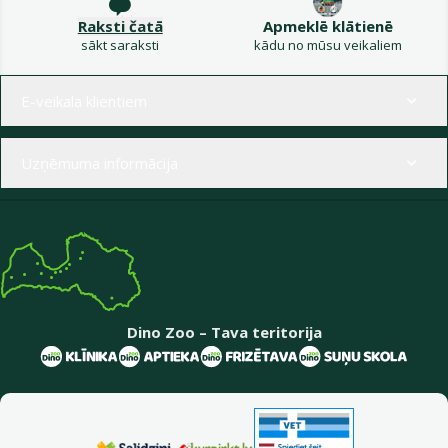
Raksti čatā
Apmeklē klātienē
sākt saraksti
kādu no mūsu veikaliem
Izvēlne kājenē
E-veikala klientiem
Uzņēmuma informācija
Dino Zoo – Tava teritorija