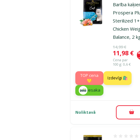
Barība kaķie
Prospera Pl
Sterilized 1+
Chicken Wei
Balance, 2 k
Oriģinālā ce
14,99 €
Cena
11,98 €
A
Cena par
100 g: 0,6 €
TOP cena
Izdevīgi 🛍️
💛
iesaka
Noliktavā
Pie
Atsauksmes