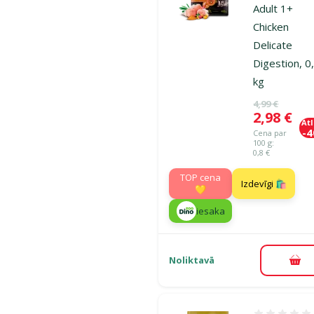
Adult 1+
Chicken
Delicate
Digestion, 0
kg
Oriģinālā ce
4,99 €
Cena
2,98 €
At
-
Cena par
100 g:
0,8 €
TOP cena
Izdevīgi 🛍️
💛
iesaka
Noliktavā
Pie