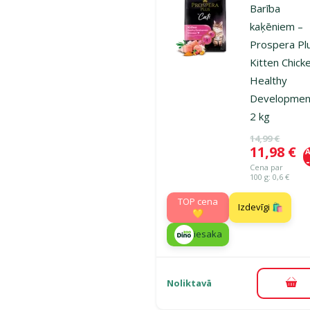
Barība
kaķēniem –
Prospera Pl
Kitten Chick
Healthy
Developmen
2 kg
Oriģinālā ce
14,99 €
Cena
11,98 €
A
Cena par
100 g: 0,6 €
TOP cena
Izdevīgi 🛍️
💛
iesaka
Noliktavā
Pie