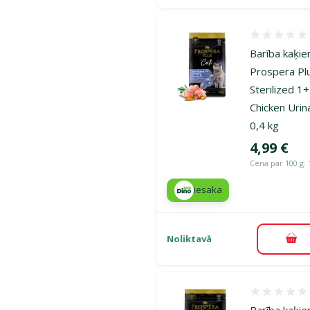
Atsauksmes
Barība kaķie
Prospera Pl
Sterilized 1+
Chicken Urin
0,4 kg
Cena
4,99 €
Cena par 100 g: 
iesaka
Noliktavā
Pie
Atsauksmes
Barība kaķie