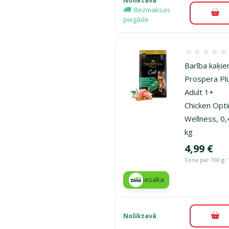
Bezmaksas
Pie
piegāde
Atsauksmes
Barība kaķie
Prospera Pl
Adult 1+
Chicken Opt
Wellness, 0,
kg
Cena
4,99 €
Cena par 100 g: 
iesaka
Noliktavā
Pie