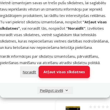
Vietnē izmantojam savas un trešo pušu sīkdatnes, lai saglabātu
Prospera Pl
tavu iepirkšanās vēsturi un izmantotu informāciju par iepriekš
Sterilized 1+
iegādātajiem produktiem, lai rādītu tev interesējošas reklāmas.
Chicken Wei
Tu vari piekrist sīkdatņu izmantošanai, nospiežot
“Atļaut visas
Balance, 0,4
sīkdatnes”
, vai noraidīt tās, nospiežot
“Noraidīt”
. Izvēloties
Oriģinālā ce
4,99 €
noraidīt visas sīkdatnes, vietnē saglabāsim tikai tehniskās
Cena
2,98 €
At
sīkdatnes, kuras nepieciešamas vietnes darbības nodrošināšanai,
-
Cena par
un kuru lietošanai nav nepieciešama lietotāja piekrišana.
100 g:
0,8 €
Vairāk informācijas par sīkdatņu izmantošanu, pārvaldīšanu,
TOP cena
Izdevīgi 🛍️
piekrišanas mainīšanu vai atcelšanu atradīsi
sīkdatņu politikā
.
💛
iesaka
Atļaut visas sīkdatnes
Noraidīt
Noliktavā
Pie
Pielāgot izvēli
Atsauksmes