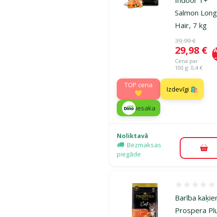
Indoor 1+
Salmon Lon
Hair, 7 kg
Oriģinālā ce
39,99 €
Cena
29,98 €
A
Cena par
100 g: 0,4 €
TOP cena
Izdevīgi 🛍️
💛
iesaka
Noliktavā
Bezmaksas
Pie
piegāde
Atsauksmes
Barība kaķie
Prospera Pl