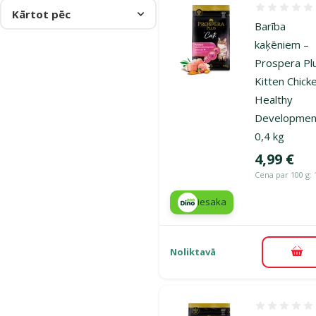
Atsauksmes
Kārtot pēc
Barība
kaķēniem –
Prospera Pl
Kitten Chick
Healthy
Developmen
0,4 kg
Cena
4,99 €
Cena par 100 g: 
iesaka
Noliktavā
Pie
Atsauksmes