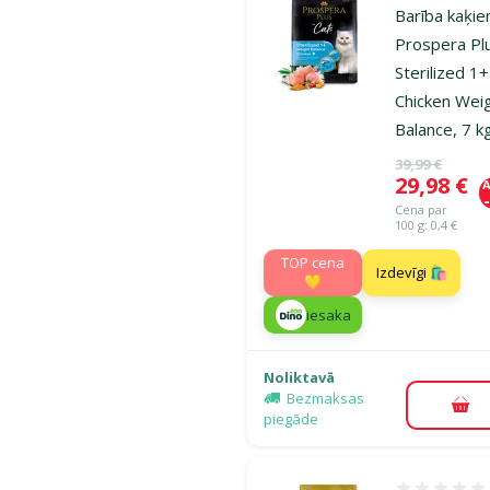
Barība kaķie
Prospera Pl
Sterilized 1+
Chicken Wei
Balance, 7 k
Oriģinālā ce
39,99 €
Cena
29,98 €
A
Cena par
100 g: 0,4 €
TOP cena
Izdevīgi 🛍️
💛
iesaka
Noliktavā
Bezmaksas
Pie
piegāde