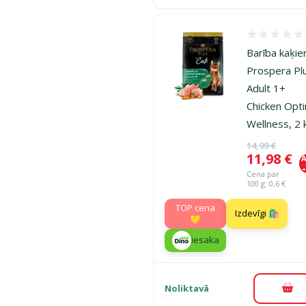
Atsauksmes
Barība kaķie
Prospera Pl
Adult 1+
Chicken Opt
Wellness, 2 
Oriģinālā ce
14,99 €
Cena
11,98 €
A
Cena par
100 g: 0,6 €
TOP cena
Izdevīgi 🛍️
💛
iesaka
Noliktavā
Pie