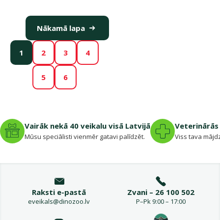
Nākamā lapa
1
2
3
4
5
6
Vairāk nekā 40 veikalu visā Latvijā
Veterinārās 
Mūsu speciālisti vienmēr gatavi palīdzēt.
Viss tava mājdz
Raksti e-pastā
Zvani – 26 100 502
eveikals@dinozoo.lv
P–Pk 9:00 – 17:00