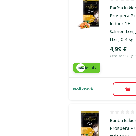
Atsauksmes
Barība kaķie
Prospera Pl
Indoor 1+
Salmon Lon
Hair, 0,4 kg
Cena
4,99 €
Cena par 100 g: 
iesaka
Noliktavā
Pie
Atsauksmes
Barība kaķie
Prospera Pl