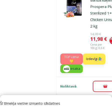
Prospera Pl
Sterilized 1+
Chicken Urin
2 kg
Oriģinālā ce
14,99 €
Cena
11,98 €
A
Cena par
100 g: 0,6 €
TOP cena
Izdevīgi 🛍️
💛
iesaka
Noliktavā
Pie
Šī tīmekļa vietne izmanto sīkdatnes
Atsauksmes
Barība kaķie