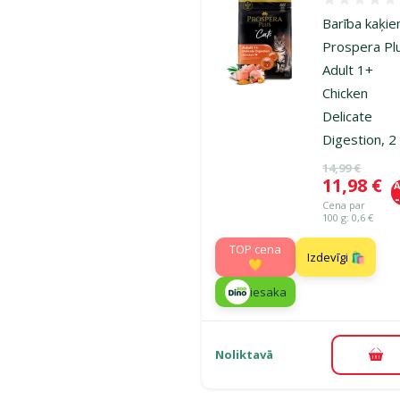
Atsauksmes
Barība kaķie
Prospera Pl
Adult 1+
Chicken
Delicate
Digestion, 2
Oriģinālā ce
14,99 €
Cena
11,98 €
A
Cena par
100 g: 0,6 €
TOP cena
Izdevīgi 🛍️
💛
iesaka
Noliktavā
Pie