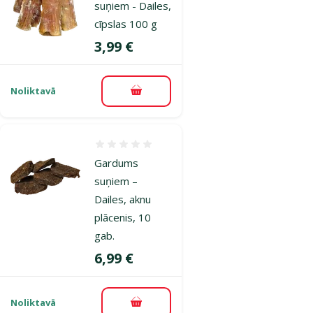
suņiem - Dailes,
cīpslas 100 g
Cena
3,99 €
Noliktavā
Pievienot grozam
Atsauksmes 0%
Gardums
suņiem –
Dailes, aknu
plācenis, 10
gab.
Cena
6,99 €
Noliktavā
Pievienot grozam