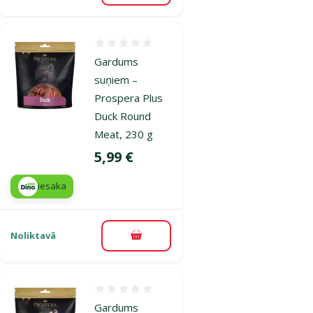
Atsauksmes 0%
Gardums
suņiem –
Prospera Plus
Duck Round
Meat, 230 g
Cena
5,99 €
iesaka
Noliktavā
Pievienot grozam
Atsauksmes 0%
Gardums