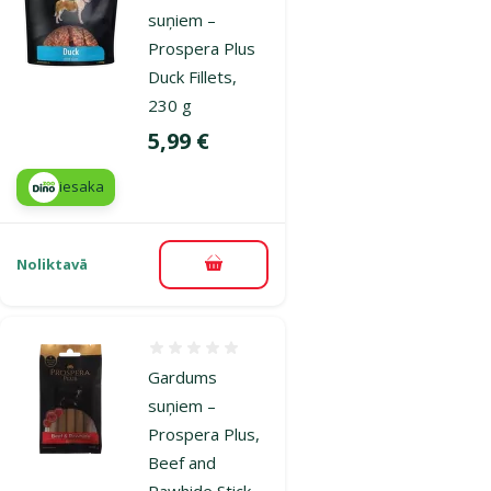
suņiem –
Prospera Plus
Duck Fillets,
230 g
Cena
5,99 €
iesaka
Noliktavā
Pievienot grozam
Atsauksmes 0%
Gardums
suņiem –
Prospera Plus,
Beef and
Rawhide Stick,