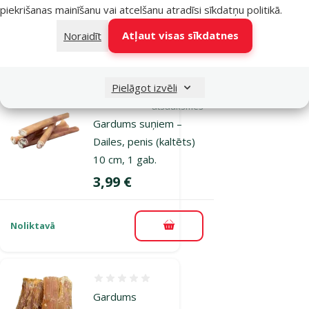
Cena
2,49 €
piekrišanas mainīšanu vai atcelšanu atradīsi
sīkdatņu politikā
.
Atļaut visas sīkdatnes
Noraidīt
Noliktavā
Pievienot grozam
Pielāgot izvēli
1×
Atsauksmes 100%, reitingu skaits: 1
atsauksmes
Gardums suņiem –
Dailes, penis (kaltēts)
10 cm, 1 gab.
Cena
3,99 €
Noliktavā
Pievienot grozam
Atsauksmes 0%
Gardums