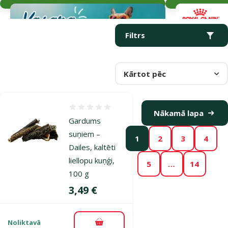
Parametriskais filtrs
Atlasītie filtri
Produkti kategorijā Gardumi suņiem senioriem
Filtrs
Kārtot pēc
Atsauksmes 0%
Nākamā lapa
Gardums
suņiem –
1
2
3
4
Dailes, kaltēti
liellopu kuņģi,
5
…
14
100 g
Cena
3,49 €
Noliktavā
Pievienot grozam