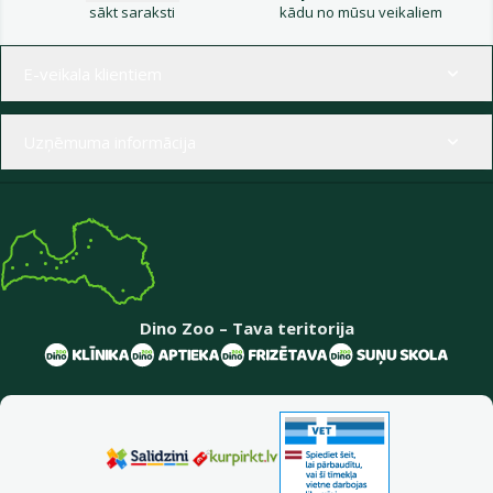
sākt saraksti
kādu no mūsu veikaliem
Izvēlne kājenē
E-veikala klientiem
Uzņēmuma informācija
Dino Zoo – Tava teritorija