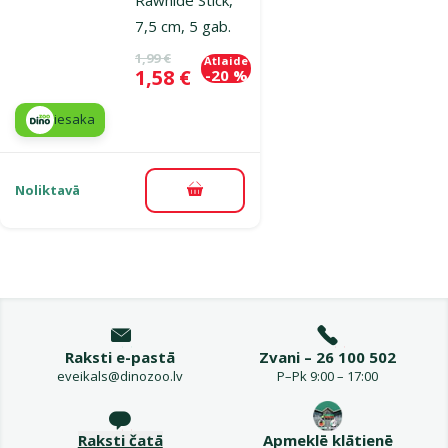
7,5 cm, 5 gab.
Oriģinālā cena
1,99 €
Atlaide
Cena
1,58 €
-20 %
iesaka
Noliktavā
Pievienot grozam
Raksti e-pastā
Zvani – 26 100 502
eveikals@dinozoo.lv
P–Pk 9:00 – 17:00
Raksti čatā
Apmeklē klātienē