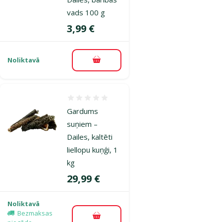
vads 100 g
Cena
3,99 €
Noliktavā
Pievienot grozam
Atsauksmes 0%
Gardums
suņiem –
Dailes, kaltēti
liellopu kuņģi, 1
kg
Cena
29,99 €
Noliktavā
Bezmaksas
Pievienot grozam