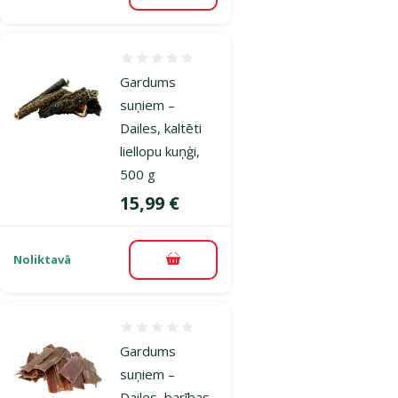
Atsauksmes 0%
Gardums
suņiem –
Dailes, kaltēti
liellopu kuņģi,
500 g
Cena
15,99 €
Noliktavā
Pievienot grozam
Atsauksmes 0%
Gardums
suņiem –
Dailes, barības