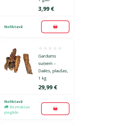
Cena
3,99 €
Noliktavā
Pievienot grozam
Atsauksmes 0%
Gardums
suņiem –
Dailes, plaušas,
1 kg
Cena
29,99 €
Noliktavā
Bezmaksas
Pievienot grozam
piegāde