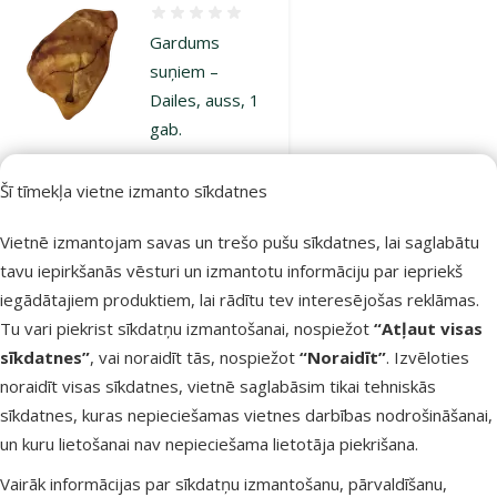
Atsauksmes 0%
Gardums
suņiem –
Dailes, auss, 1
gab.
Cena
3,99 €
Šī tīmekļa vietne izmanto sīkdatnes
Noliktavā
Vietnē izmantojam savas un trešo pušu sīkdatnes, lai saglabātu
Pievienot grozam
tavu iepirkšanās vēsturi un izmantotu informāciju par iepriekš
iegādātajiem produktiem, lai rādītu tev interesējošas reklāmas.
Atsauksmes 0%
Tu vari piekrist sīkdatņu izmantošanai, nospiežot
“Atļaut visas
Gardums
sīkdatnes”
, vai noraidīt tās, nospiežot
“Noraidīt”
. Izvēloties
suņiem –
noraidīt visas sīkdatnes, vietnē saglabāsim tikai tehniskās
Dailes, kaltēts
sīkdatnes, kuras nepieciešamas vietnes darbības nodrošināšanai,
liellopa purns, 1
un kuru lietošanai nav nepieciešama lietotāja piekrišana.
gab.
Vairāk informācijas par sīkdatņu izmantošanu, pārvaldīšanu,