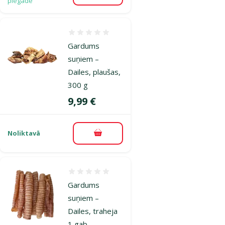
piegāde
Atsauksmes 0%
Gardums
suņiem –
Dailes, plaušas,
300 g
Cena
9,99 €
Noliktavā
Pievienot grozam
Atsauksmes 0%
Gardums
suņiem –
Dailes, traheja
1 gab.