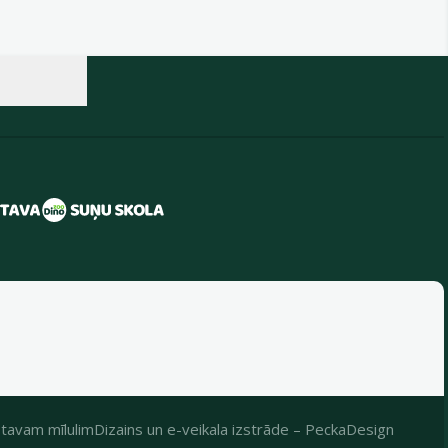
tavam mīlulim
Dizains
un
e-veikala izstrāde
–
PeckaDesign