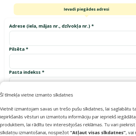
Ievadi piegādes adresi
Adrese (iela, mājas nr., dzīvokļa nr.) *
Pilsēta *
Pasta indekss *
Šī tīmekļa vietne izmanto sīkdatnes
Apstiprināt
Vietnē izmantojam savas un trešo pušu sīkdatnes, lai saglabātu t
iepirkšanās vēsturi un izmantotu informāciju par iepriekš iegādāt
produktiem, lai rādītu tev interesējošas reklāmas. Tu vari piekrist
Saņemšanas punkti
sīkdatņu izmantošanai, nospiežot
“Atļaut visas sīkdatnes”
, vai