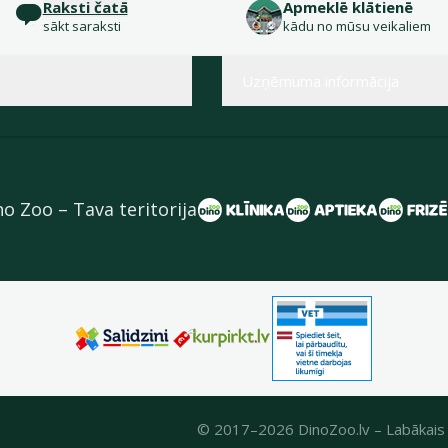
Raksti čatā
Apmeklē klātienē
sākt saraksti
kādu no mūsu veikaliem
Uzņēmuma informācija
no Zoo – Tava teritorija
© 2017–2026 DinoZoo.lv – Labākais 