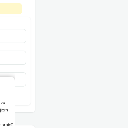
avu
ajiem
 noraidīt