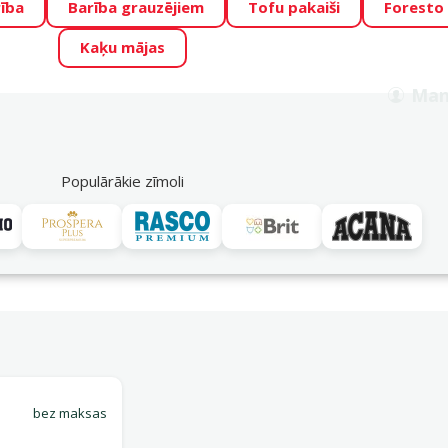
ība
Barība grauzējiem
Tofu pakaiši
Foresto
o Zoo piedāvā lieliskas cenas mīluļu TOP barībām! 🍖
→
Skat
Kaķu mājas
ADA ŪSAIŅI”!
Varbūt tieši Tavs mīlulis būs 2027. gada zvai
Man
Meklēt
als
Akciju piedāvājumi
Veikali
Pakalpojumi
P
39
Populārākie zīmoli
Piegādes iespējas
, 7,5 cm, 4 gab.
bez maksas