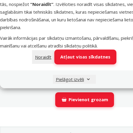
tās, nospiežot
“Noraidīt”
. Izvēloties noraidīt visas sīkdatnes, vi
Latvijas Pasts pakomāti
saglabāsim tikai tehniskās sīkdatnes, kuras nepieciešamas vietne
darbības nodrošināšanai, un kuru lietošanai nav nepieciešama lieto
piekrišana.
LATVIJAS PASTS nodaļas
Vairāk informācijas par sīkdatņu izmantošanu, pārvaldīšanu, piekr
mainīšanu vai atcelšanu atradīsi
sīkdatņu politikā
.
OMNIVA pakomāti
Atļaut visas sīkdatnes
Noraidīt
DPD Pickup tīkls
Pielāgot izvēli
Pievienot grozam