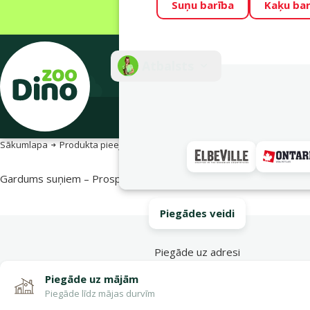
Suņu barība
Kaķu bar
Visu mēnesi Din
Fotokonkurss “G
Atbalsts
E-veik
Sākumlapa
Produkta pieejamība
Produkta pieejamība
Gardums suņiem – Prospera Plus Rawhide With Beef Braided Stick
Piegādes veidi
Piegāde uz adresi
Piegāde uz mājām
Piegāde līdz mājas durvīm