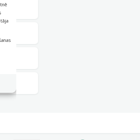
etnē
otrdien
s
tāja
otrdien
išanas
otrdien
otrdien