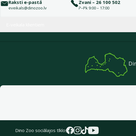
Raksti e-pastā
Zvani – 26 100 502
eveikals@dinozoo.lv
P–Pk 9:00 – 17:00
Izvēlne kājenē
E-veikala klientiem
Di
Dino Zoo sociālajos tīklos